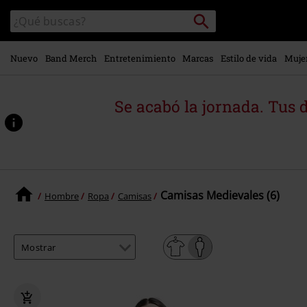
Ir al
Buscar
Buscar
contenido
en
principal
el
catálogo
Nuevo
Band Merch
Entretenimiento
Marcas
Estilo de vida
Muje
Se acabó la jornada. Tus 
Camisas Medievales (6)
Hombre
Ropa
Camisas