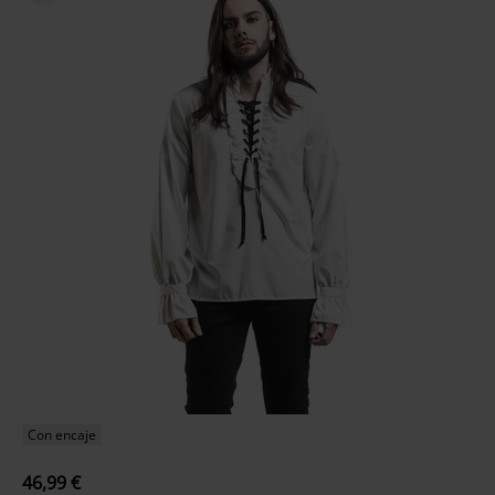
Con encaje
46,99 €