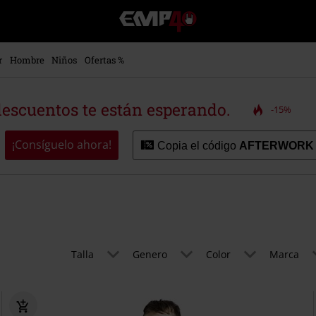
EMP
-
Música,
Películas,
r
Hombre
Niños
Ofertas %
TV
&
Gaming
descuentos te están esperando.
-15%
Merch
-
Ropa
¡Consíguelo ahora!
Copia el código
AFTERWORK
Alternativa
Talla
Genero
Color
Marca