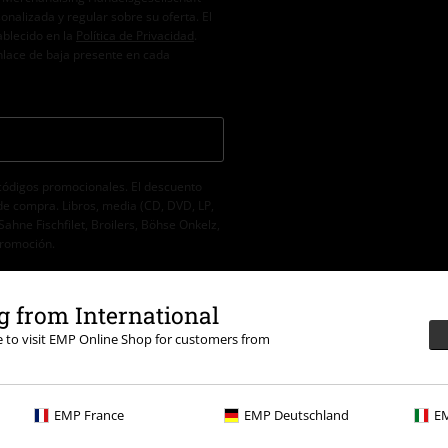
alizada y regular sobre su oferta. El
ablecido en la
Política de Privacidad
.
nlace de baja presente en cada
códigos promocionales. El descuento
de compra. Libros, media (CD, DVD, LP,
Sahne Fischfilet, Broilers, Böhse Onkelz,
promoción.
 from International
re to visit EMP Online Shop for customers from
EMP France
EMP Deutschland
EM
sposición
00.
Más información