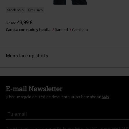
Stock bajo
Exclusivo
43,99 €
Desde
Camisa con nudo y hebilla
Banned
Camiseta
Mens lace up shirts
E-mail Newsletter
¡Cheque regalo del 15% de descuento, suscríbete ahora!
Más
Doy mi consentimiento para recibir la newsletter de EMP y acepto que E.M.P