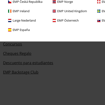
EMP Česká Republika
EMP Norge
EM
EMP Ireland
EMP United Kingdom
EM
Large Nederland
EMP Österreich
EM
EMP España
Descuentos para ti
Concursos
Cheques Regalo
Descuento para estudiantes
EMP Backstage Club