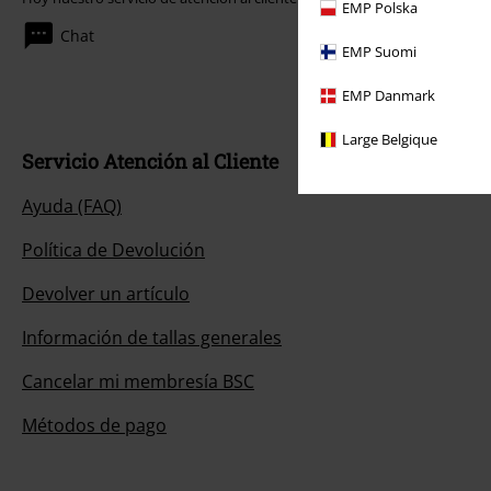
EMP Polska
Chat
EMP Suomi
EMP Danmark
Large Belgique
Servicio Atención al Cliente
Ayuda (FAQ)
Política de Devolución
Devolver un artículo
Información de tallas generales
Cancelar mi membresía BSC
Métodos de pago