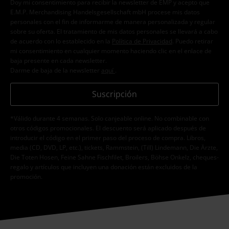
Doy mi consentimiento para recibir la newsletter de EMP y acepto que
E.M.P. Merchandising Handelsgesellschaft mbH procese mis datos
personales con el fin de informarme de manera personalizada y regular
sobre su oferta. El tratamiento de mis datos personales se llevará a cabo
de acuerdo con lo establecido en la
Política de Privacidad
. Puedo retirar
mi consentimiento en cualquier momento haciendo clic en el enlace de
baja presente en cada newsletter.
Darme de baja de la newsletter
aquí
.
Suscripción
*Válido durante 4 semanas. Solo canjeable online. No combinable con
otros códigos promocionales. El descuento será aplicado después de
introducir el código en el primer paso del proceso de compra. Libros,
media (CD, DVD, LP, etc.), tickets, Rammstein, (Till) Lindemann, Die Ärzte,
Die Toten Hosen, Feine Sahne Fischfilet, Broilers, Böhse Onkelz, cheques-
regalo y artículos que incluyen una donación están excluidos de la
promoción.