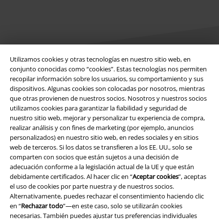
Utilizamos cookies y otras tecnologías en nuestro sitio web, en
conjunto conocidas como “cookies”. Estas tecnologías nos permiten
recopilar información sobre los usuarios, su comportamiento y sus
Legal
dispositivos. Algunas cookies son colocadas por nosotros, mientras
que otras provienen de nuestros socios. Nosotros y nuestros socios
Términos y Condiciones
utilizamos cookies para garantizar la fiabilidad y seguridad de
nuestro sitio web, mejorar y personalizar tu experiencia de compra,
Aviso Legal
realizar análisis y con fines de marketing (por ejemplo, anuncios
personalizados) en nuestro sitio web, en redes sociales y en sitios
Ley protección de datos
web de terceros. Si los datos se transfieren a los EE. UU., solo se
comparten con socios que están sujetos a una decisión de
adecuación conforme a la legislación actual de la UE y que están
Eliminación de residuos y protección del medioambiente
debidamente certificados. Al hacer clic en “
Aceptar cookies
”, aceptas
el uso de cookies por parte nuestra y de nuestros socios.
Declaración de Conformidad
Alternativamente, puedes rechazar el consentimiento haciendo clic
en “
Rechazar todo
”—en este caso, solo se utilizarán cookies
Información sobre accesibilidad
necesarias. También puedes ajustar tus preferencias individuales