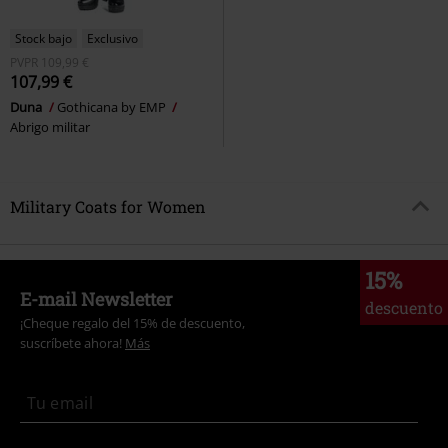
Stock bajo
Exclusivo
PVPR
109,99 €
107,99 €
Duna
Gothicana by EMP
Abrigo militar
Military Coats for Women
15%
E-mail Newsletter
descuento
¡Cheque regalo del 15% de descuento,
suscríbete ahora!
Más