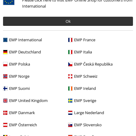
Cancelar mi membresía BSC
Please click here to visit EMP Online Shop for customers from
International
Métodos de pago
Ok
Descuentos para ti
EMP International
EMP France
EMP Deutschland
EMP Italia
Concursos
EMP Polska
EMP Česká Republika
Cheques Regalo
EMP Norge
EMP Schweiz
Descuento para estudiantes
EMP Suomi
EMP Ireland
EMP Backstage Club
EMP United Kingdom
EMP Sverige
EMP Danmark
Large Nederland
Sobre EMP
EMP Österreich
EMP Slovensko
EMP Eventos