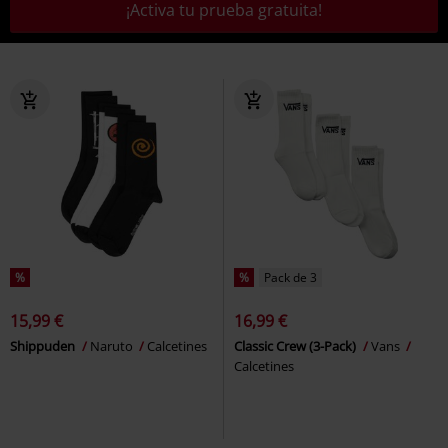
¡Activa tu prueba gratuita!
%
%
Pack de 3
15,99 €
16,99 €
Shippuden
Naruto
Calcetines
Classic Crew (3-Pack)
Vans
Calcetines