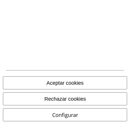
baja presente en cada newsletter.
Darme de baja de la newsletter
aquí
.
Suscripción
*Válido durante 4 semanas. Solo canjeable online. No combinable con
otros códigos promocionales. El descuento será aplicado después de
introducir el código en el primer paso del proceso de compra. Libros,
media (CD, DVD, LP, etc.), tickets, Rammstein, (Till) Lindemann, Die Ärzte,
Die Toten Hosen, Feine Sahne Fischfilet, Broilers, Böhse Onkelz, cheques-
regalo y artículos que incluyen una donación están excluidos de la
promoción.
Aceptar cookies
Rechazar cookies
Nuestro servicio de atención al cliente está a tu
Configurar
disposición
Nos puedes contactar por teléfono de las 09:00 hasta las 17:00.
Más