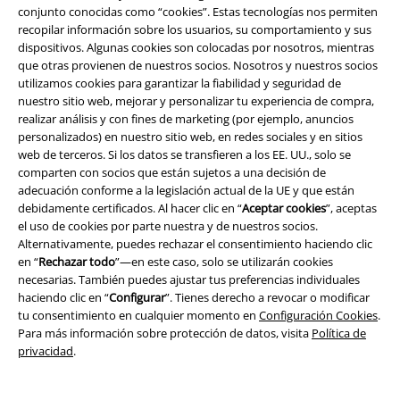
y la talla que más te convengan. ¿Prefieres marcas conocidas? ¡Entonces
conjunto conocidas como “cookies”. Estas tecnologías nos permiten
apuesta por los calcetines! Además de Urban Classics, en nuestra tienda
recopilar información sobre los usuarios, su comportamiento y sus
encontrarás una gran selección. Para largas caminatas y paseos con tus
dispositivos. Algunas cookies son colocadas por nosotros, mientras
botas, los calcetines acolchados son justo lo que necesitas para
que otras provienen de nuestros socios. Nosotros y nuestros socios
proteger tus pies en la zona delantera y del talón. Para que consigas la
utilizamos cookies para garantizar la fiabilidad y seguridad de
máxima comodidad con un estilo moderno – ¡tus calcetines de mujer te
nuestro sitio web, mejorar y personalizar tu experiencia de compra,
están esperando!
realizar análisis y con fines de marketing (por ejemplo, anuncios
personalizados) en nuestro sitio web, en redes sociales y en sitios
15%
web de terceros. Si los datos se transfieren a los EE. UU., solo se
E-mail Newsletter
comparten con socios que están sujetos a una decisión de
descuento
adecuación conforme a la legislación actual de la UE y que están
¡Cheque regalo del 15% de descuento,
debidamente certificados. Al hacer clic en “
Aceptar cookies
”, aceptas
suscríbete ahora!
Más
el uso de cookies por parte nuestra y de nuestros socios.
Alternativamente, puedes rechazar el consentimiento haciendo clic
en “
Rechazar todo
”—en este caso, solo se utilizarán cookies
necesarias. También puedes ajustar tus preferencias individuales
haciendo clic en “
Configurar
”. Tienes derecho a revocar o modificar
Doy mi consentimiento para recibir la newsletter de EMP y acepto que
tu consentimiento en cualquier momento en
Configuración Cookies
.
E.M.P. Merchandising Handelsgesellschaft mbH procese mis datos
Para más información sobre protección de datos, visita
Política de
personales con el fin de informarme de manera personalizada y regular
privacidad
.
sobre su oferta. El tratamiento de mis datos personales se llevará a cabo
de acuerdo con lo establecido en la
Política de Privacidad
. Puedo retirar
mi consentimiento en cualquier momento haciendo clic en el enlace de