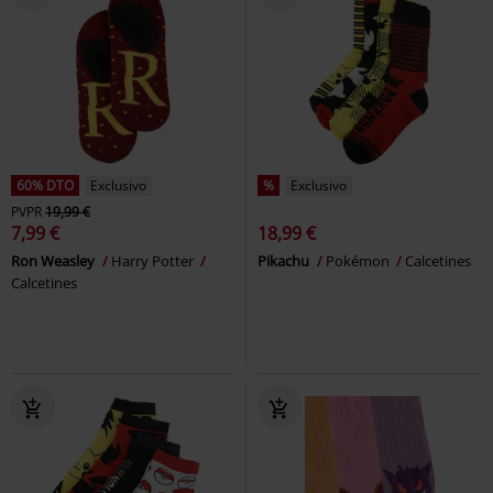
60% DTO
Exclusivo
%
Exclusivo
PVPR
19,99 €
7,99 €
18,99 €
Ron Weasley
Harry Potter
Pikachu
Pokémon
Calcetines
Calcetines