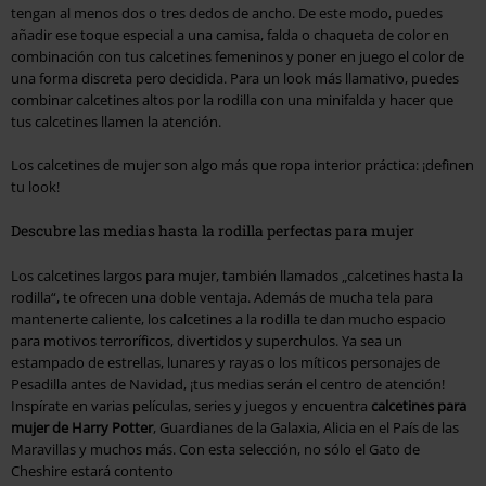
tengan al menos dos o tres dedos de ancho. De este modo, puedes
añadir ese toque especial a una camisa, falda o chaqueta de color en
combinación con tus calcetines femeninos y poner en juego el color de
una forma discreta pero decidida. Para un look más llamativo, puedes
combinar calcetines altos por la rodilla con una minifalda y hacer que
tus calcetines llamen la atención.
Los calcetines de mujer son algo más que ropa interior práctica: ¡definen
tu look!
Descubre las medias hasta la rodilla perfectas para mujer
Los calcetines largos para mujer, también llamados „calcetines hasta la
rodilla“, te ofrecen una doble ventaja. Además de mucha tela para
mantenerte caliente, los calcetines a la rodilla te dan mucho espacio
para motivos terroríficos, divertidos y superchulos. Ya sea un
estampado de estrellas, lunares y rayas o los míticos personajes de
Pesadilla antes de Navidad, ¡tus medias serán el centro de atención!
Inspírate en varias películas, series y juegos y encuentra
calcetines para
mujer de Harry Potter
, Guardianes de la Galaxia, Alicia en el País de las
Maravillas y muchos más. Con esta selección, no sólo el Gato de
Cheshire estará contento