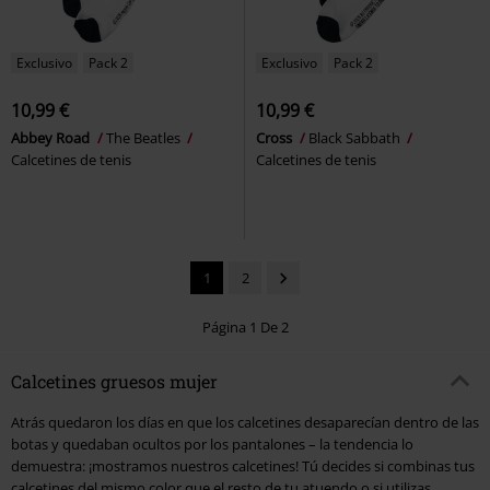
Exclusivo
Pack 2
Exclusivo
Pack 2
10,99 €
10,99 €
Abbey Road
The Beatles
Cross
Black Sabbath
Calcetines de tenis
Calcetines de tenis
1
2
Página 1 De 2
Calcetines gruesos mujer
Atrás quedaron los días en que los calcetines desaparecían dentro de las
botas y quedaban ocultos por los pantalones – la tendencia lo
demuestra: ¡mostramos nuestros calcetines! Tú decides si combinas tus
calcetines del mismo color que el resto de tu atuendo o si utilizas