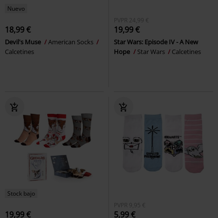
Nuevo
PVPR
24,99 €
18,99 €
19,99 €
Devil's Muse
American Socks
Star Wars: Episode IV - A New
Calcetines
Hope
Star Wars
Calcetines
Stock bajo
PVPR
9,95 €
19,99 €
5,99 €