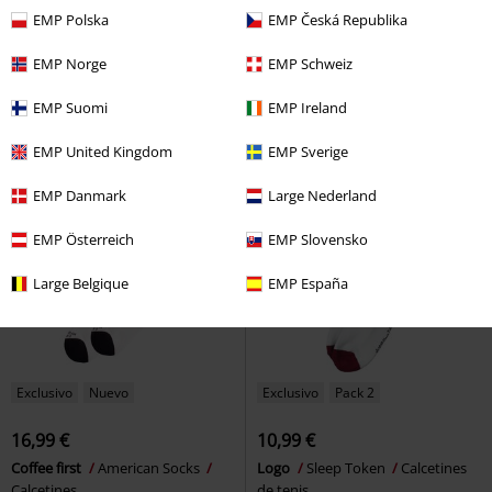
EMP Polska
EMP Česká Republika
16,99 €
16,99 €
F*ck Humans
American Socks
Pizza Inferno
American Socks
EMP Norge
EMP Schweiz
Calcetines
Calcetines
EMP Suomi
EMP Ireland
EMP United Kingdom
EMP Sverige
EMP Danmark
Large Nederland
EMP Österreich
EMP Slovensko
Large Belgique
EMP España
Exclusivo
Nuevo
Exclusivo
Pack 2
16,99 €
10,99 €
Coffee first
American Socks
Logo
Sleep Token
Calcetines
Calcetines
de tenis