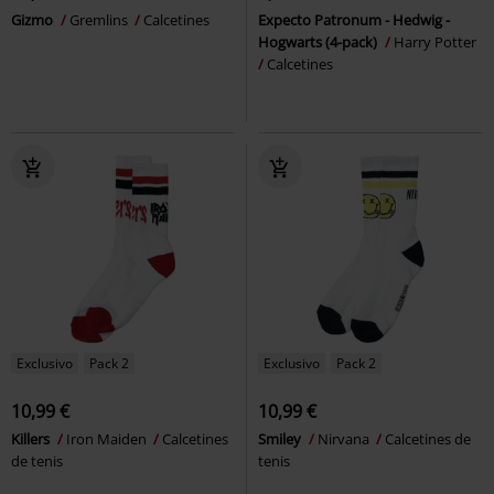
Gizmo
Gremlins
Calcetines
Expecto Patronum - Hedwig -
Hogwarts (4-pack)
Harry Potter
Calcetines
Exclusivo
Pack 2
Exclusivo
Pack 2
10,99 €
10,99 €
Killers
Iron Maiden
Calcetines
Smiley
Nirvana
Calcetines de
de tenis
tenis