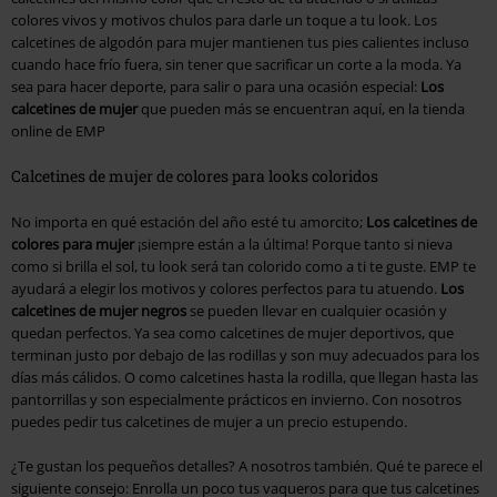
colores vivos y motivos chulos para darle un toque a tu look. Los
calcetines de algodón para mujer mantienen tus pies calientes incluso
cuando hace frío fuera, sin tener que sacrificar un corte a la moda. Ya
sea para hacer deporte, para salir o para una ocasión especial:
Los
calcetines de mujer
que pueden más se encuentran aquí, en la tienda
online de EMP
Calcetines de mujer de colores para looks coloridos
No importa en qué estación del año esté tu amorcito;
Los calcetines de
colores para mujer
¡siempre están a la última! Porque tanto si nieva
como si brilla el sol, tu look será tan colorido como a ti te guste. EMP te
ayudará a elegir los motivos y colores perfectos para tu atuendo.
Los
calcetines de mujer negros
se pueden llevar en cualquier ocasión y
quedan perfectos. Ya sea como calcetines de mujer deportivos, que
terminan justo por debajo de las rodillas y son muy adecuados para los
días más cálidos. O como calcetines hasta la rodilla, que llegan hasta las
pantorrillas y son especialmente prácticos en invierno. Con nosotros
puedes pedir tus calcetines de mujer a un precio estupendo.
¿Te gustan los pequeños detalles? A nosotros también. Qué te parece el
siguiente consejo: Enrolla un poco tus vaqueros para que tus calcetines