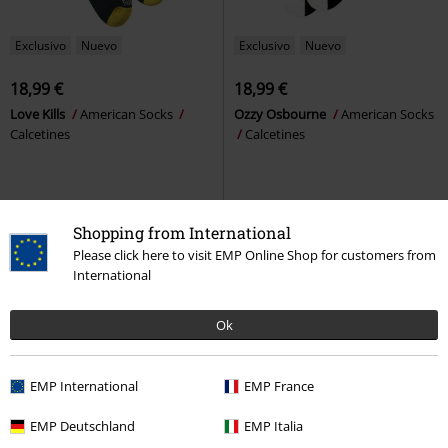
Exclusivo
Nuevo
Exclusivo
Nuevo
18,99 €
18,99 €
Love Kills
American Socks
Ozzy Osbourne
American Socks
Calcetines
Calcetines
Shopping from International
Please click here to visit EMP Online Shop for customers from
International
Ok
EMP International
EMP France
Exclusivo
EMP Deutschland
Nuevo
Exclusivo
EMP Italia
Nuevo