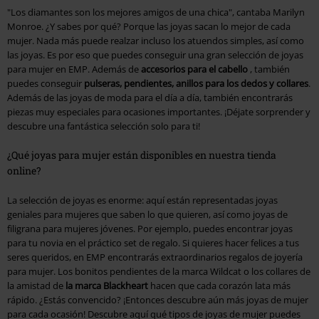
"Los diamantes son los mejores amigos de una chica", cantaba Marilyn
Monroe. ¿Y sabes por qué? Porque las joyas sacan lo mejor de cada
mujer. Nada más puede realzar incluso los atuendos simples, así como
las joyas. Es por eso que puedes conseguir una gran selección de joyas
para mujer en EMP. Además de
accesorios para el cabello
, también
puedes conseguir
pulseras, pendientes, anillos para los dedos y collares
.
Además de las joyas de moda para el día a día, también encontrarás
piezas muy especiales para ocasiones importantes. ¡Déjate sorprender y
descubre una fantástica selección solo para ti!
¿Qué joyas para mujer están disponibles en nuestra tienda
online?
La selección de joyas es enorme: aquí están representadas joyas
geniales para mujeres que saben lo que quieren, así como joyas de
filigrana para mujeres jóvenes. Por ejemplo, puedes encontrar joyas
para tu novia en el práctico set de regalo. Si quieres hacer felices a tus
seres queridos, en EMP encontrarás extraordinarios regalos de joyería
para mujer. Los bonitos pendientes de la marca Wildcat o los collares de
la amistad de
la marca Blackheart
hacen que cada corazón lata más
rápido. ¿Estás convencido? ¡Entonces descubre aún más joyas de mujer
para cada ocasión! Descubre aquí qué tipos de joyas de mujer puedes