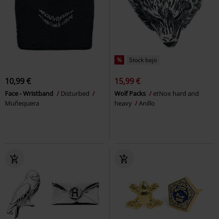
%
Stock bajo
10,99 €
15,99 €
Face - Wristband
Disturbed
Wolf Packs
etNox hard and
Muñequera
heavy
Anillo