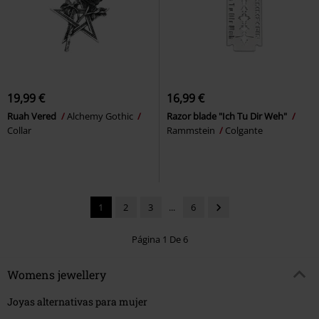
19,99 €
16,99 €
Ruah Vered
Alchemy Gothic
Razor blade "Ich Tu Dir Weh"
Collar
Rammstein
Colgante
1
2
3
...
6
Página 1 De 6
Womens jewellery
Joyas alternativas para mujer