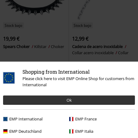
Stock bajo
Stock bajo
19,99 €
12,99 €
Spears Choker
Killstar
Choker
Cadena de acero inoxidable
Collar acero inoxidable
Collar
Shopping from International
Please click here to visit EMP Online Shop for customers from
International
Ok
EMP International
EMP France
EMP Deutschland
EMP Italia