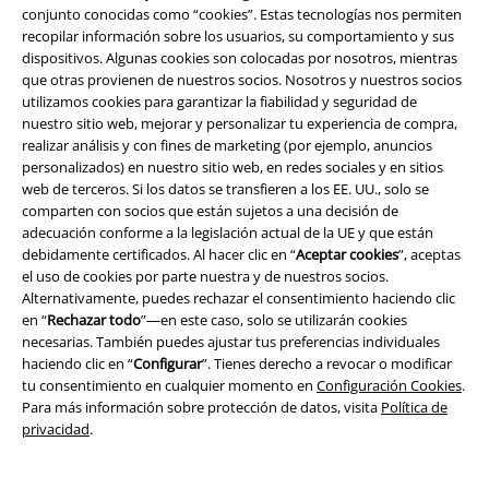
conjunto conocidas como “cookies”. Estas tecnologías nos permiten
Si eres una de esas damas que son extravagantes, tus joyas también
recopilar información sobre los usuarios, su comportamiento y sus
deben elegirse en consecuencia. No deben faltar las bonitas joyas de
dispositivos. Algunas cookies son colocadas por nosotros, mientras
mujer con detalles llamativos. Un collar con un gran pompón o relojes
que otras provienen de nuestros socios. Nosotros y nuestros socios
de pulsera con el adorable gato Pusheen hacen que tu estilo kawaii sea
utilizamos cookies para garantizar la fiabilidad y seguridad de
aún más auténtico. ¡Déjanos sorprenderte con lo que la joyería tiene
nuestro sitio web, mejorar y personalizar tu experiencia de compra,
para ofrecerte!
realizar análisis y con fines de marketing (por ejemplo, anuncios
personalizados) en nuestro sitio web, en redes sociales y en sitios
Joyas geniales para mujer: lleva tu banda favorita en tu cuerpo
web de terceros. Si los datos se transfieren a los EE. UU., solo se
comparten con socios que están sujetos a una decisión de
¿Eres un verdadero cantante de rock? ¿Una chica de metal que no se
adecuación conforme a la legislación actual de la UE y que están
pierde un concierto? Entonces también deberías comprar joyas de
debidamente certificados. Al hacer clic en “
Aceptar cookies
”, aceptas
mujer a juego. Descubre anillos con motivo Rammstein, tachuelas
el uso de cookies por parte nuestra y de nuestros socios.
Motörhead o collares de Five Finger Death Punch. Las piezas de joyería
Alternativamente, puedes rechazar el consentimiento haciendo clic
con licencia subrayan un aspecto rabioso y son cualquier cosa menos
en “
Rechazar todo
”—en este caso, solo se utilizarán cookies
"listas para usar". Por lo tanto, la tobillera Slipknot también está
necesarias. También puedes ajustar tus preferencias individuales
perfectamente escenificada: con pequeños colgantes de pentagrama y
haciendo clic en “
Configurar
”. Tienes derecho a revocar o modificar
dijes con motivos de logotipo, ¡hace que tu pie sea un punto de
tu consentimiento en cualquier momento en
Configuración Cookies
.
atracción! Así que la próxima visita al concierto también será tu pasarela
Para más información sobre protección de datos, visita
Política de
personal.
privacidad
.
Joyas modernas para mujeres jóvenes