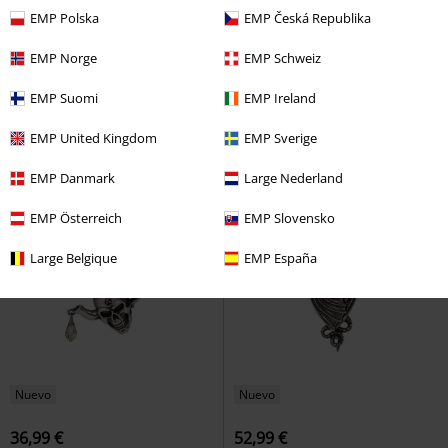
Nuevo
Nuevo
EMP Polska
EMP Česká Republika
49,99 €
29,99 €
EMP Norge
EMP Schweiz
Snake Bite
Alchemy Gothic
Broken Promise
Alchemy Gothic
EMP Suomi
EMP Ireland
Pendientes
Anillo
EMP United Kingdom
EMP Sverige
EMP Danmark
Large Nederland
EMP Österreich
EMP Slovensko
Large Belgique
EMP España
Nuevo
Nuevo
36,99 €
52,99 €