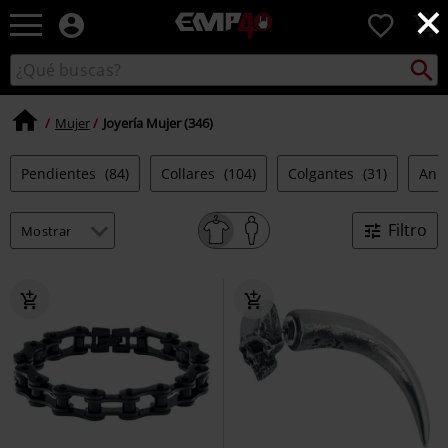
×
EMP
0
-
Música,
Buscar
Buscar
Películas,
en
TV
el
&
Mujer
Joyería Mujer (346)
catálogo
Gaming
Merch
Pendientes
(84)
Collares
(104)
Colgantes
(31)
Anil
-
Ropa
Alternativa
Filtro