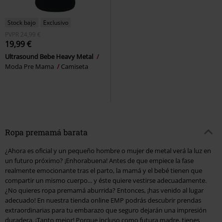
Stock bajo
Exclusivo
PVPR
24,99 €
19,99 €
Ultrasound Bebe Heavy Metal
Moda Pre Mama
Camiseta
Ropa premamá barata
¿Ahora es oficial y un pequeño hombre o mujer de metal verá la luz en
un futuro próximo? ¡Enhorabuena! Antes de que empiece la fase
realmente emocionante tras el parto, la mamá y el bebé tienen que
compartir un mismo cuerpo... y éste quiere vestirse adecuadamente.
¿No quieres ropa premamá aburrida? Entonces, ¡has venido al lugar
adecuado! En nuestra tienda online EMP podrás descubrir prendas
extraordinarias para tu embarazo que seguro dejarán una impresión
duradera. ¡Tanto mejor! Porque incluso como futura madre, tienes