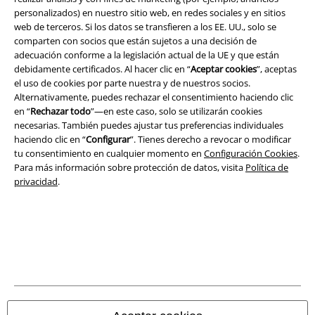
personalizados) en nuestro sitio web, en redes sociales y en sitios
Aviso Legal
web de terceros. Si los datos se transfieren a los EE. UU., solo se
comparten con socios que están sujetos a una decisión de
Ley protección de datos
adecuación conforme a la legislación actual de la UE y que están
debidamente certificados. Al hacer clic en “
Aceptar cookies
”, aceptas
el uso de cookies por parte nuestra y de nuestros socios.
Eliminación de residuos y protección del medioambiente
Alternativamente, puedes rechazar el consentimiento haciendo clic
en “
Rechazar todo
”—en este caso, solo se utilizarán cookies
Declaración de Conformidad
necesarias. También puedes ajustar tus preferencias individuales
haciendo clic en “
Configurar
”. Tienes derecho a revocar o modificar
Información sobre accesibilidad
tu consentimiento en cualquier momento en
Configuración Cookies
.
Para más información sobre protección de datos, visita
Política de
Configuración Cookies
privacidad
.
Cancelar pedido
Todos los precios incluyen el IVA pero no los
gastos de transporte
© 1986-2026 E.M.P. Merchandising HGmbH