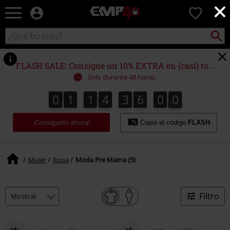
×
EMP
0
-
Música,
Buscar
Buscar
Películas,
en
TV
el
&
catálogo
FLASH SALE: Consigue un 10% EXTRA en (casi) todo
Gaming
Solo durante 48 horas
Merch
-
0
1
1
4
3
6
0
0
0
1
1
4
3
6
0
0
1
Ropa
Alternativa
¡Consíguelo ahora!
Copia el código
FLASH
Mujer
Ropa
Moda Pre Mama (5)
Filtro