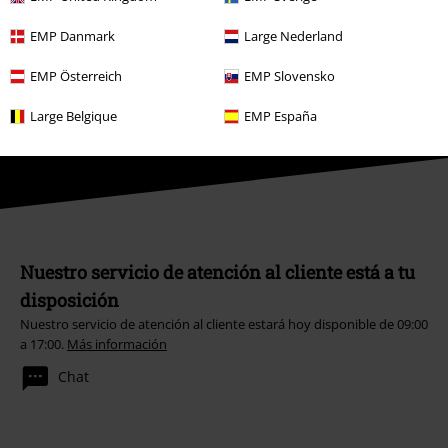
*Válido durante 4 semanas. Solo canjeable online. No combinable con
otros códigos promocionales. El descuento será aplicado después de
EMP Danmark
Large Nederland
introducir el código en el primer paso del proceso de compra. Libros,
media (CD, DVD, LP, etc.), tickets, Rammstein, (Till) Lindemann, Die Ärzte,
EMP Österreich
EMP Slovensko
Die Toten Hosen, Feine Sahne Fischfilet, Broilers, Böhse Onkelz, cheques-
regalo y artículos que incluyen una donación están excluidos de la
Large Belgique
EMP España
promoción.
Nuestro servicio de atención al cliente está a tu
disposición
Nuestro servicio de atención al cliente estará hoy disponible de 09:00
a 17:00.
Más información
Chat