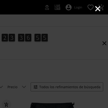
×
0
Login
2
3
3
6
5
4
2
3
3
6
5
3
5
4
3
Precio
Todos los refinamientos de búsqueda