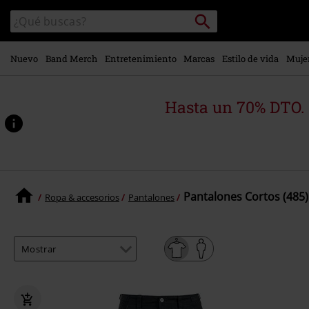
Ir al
Buscar
Buscar
contenido
en
principal
el
catálogo
Nuevo
Band Merch
Entretenimiento
Marcas
Estilo de vida
Muje
Hasta un 70% DTO.
Pantalones Cortos (485)
Ropa & accesorios
Pantalones