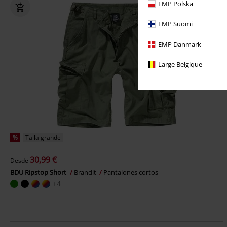
EMP Polska
EMP Suomi
EMP Danmark
Large Belgique
%
Talla grande
30,99 €
Desde
BDU Ripstop Short
Brandit
Pantalones cortos
+4