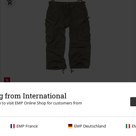
%
32,99 €
 from International
Industry Vintage 3/4
Brandit
Pantalones cortos
re to visit EMP Online Shop for customers from
+1
EMP France
EMP Deutschland
EM