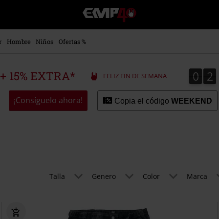
EMP
-
Música,
Películas,
r
Hombre
Niños
Ofertas %
TV
&
Gaming
0
2
0
2
 + 15% EXTRA*
FELIZ FIN DE SEMANA
Merch
-
Ropa
¡Consíguelo ahora!
Copia el código
WEEKEND
Alternativa
Talla
Genero
Color
Marca