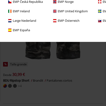
EMP Česká Republika
EMP Norge
EM
EMP Ireland
EMP United Kingdom
EM
Large Nederland
EMP Österreich
EM
EMP España
%
Talla grande
30,99 €
Desde
BDU Ripstop Short
Brandit
Pantalones cortos
+4