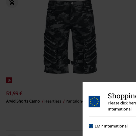
%
51,99 €
Shopping
Arvid Shorts Camo
Heartless
Pantalones cortos
Please click he
International
EMP International