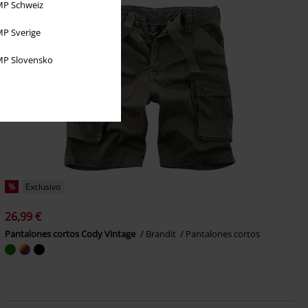
P Schweiz
P Sverige
P Slovensko
%
Exclusivo
26,99 €
Pantalones cortos Cody Vintage
Brandit
Pantalones cortos