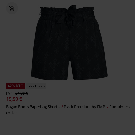
42% DTO
Stock bajo
PVPR
34,99 €
19,99 €
Pagan Roots Paperbag Shorts
Black Premium by EMP
Pantalones
cortos