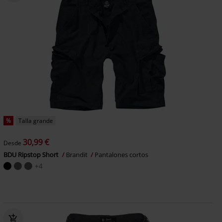
%
Talla grande
30,99 €
Desde
BDU Ripstop Short
Brandit
Pantalones cortos
+4