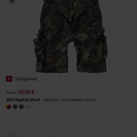
%
Talla grande
30,99 €
Desde
BDU Ripstop Short
Brandit
Pantalones cortos
+4