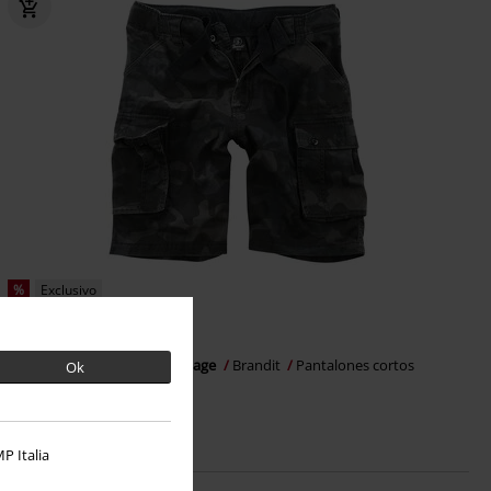
%
Exclusivo
26,99 €
Pantalones cortos Cody Vintage
Brandit
Pantalones cortos
Ok
P Italia