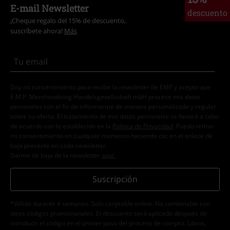
E-mail Newsletter
descuento
¡Cheque regalo del 15% de descuento,
suscríbete ahora!
Más
Doy mi consentimiento para recibir la newsletter de EMP y acepto que
E.M.P. Merchandising Handelsgesellschaft mbH procese mis datos
personales con el fin de informarme de manera personalizada y regular
sobre su oferta. El tratamiento de mis datos personales se llevará a cabo
de acuerdo con lo establecido en la
Política de Privacidad
. Puedo retirar
mi consentimiento en cualquier momento haciendo clic en el enlace de
baja presente en cada newsletter.
Darme de baja de la newsletter
aquí
.
Suscripción
*Válido durante 4 semanas. Solo canjeable online. No combinable con
otros códigos promocionales. El descuento será aplicado después de
introducir el código en el primer paso del proceso de compra. Libros,