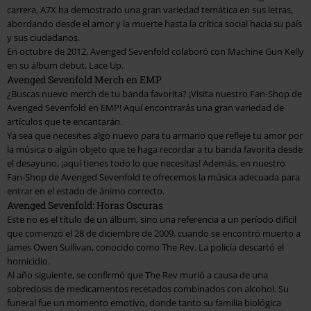
carrera, A7X ha demostrado una gran variedad temática en sus letras,
abordando desde el amor y la muerte hasta la crítica social hacia su país
y sus ciudadanos.
En octubre de 2012, Avenged Sevenfold colaboró con Machine Gun Kelly
en su álbum debut,
Lace Up
.
Avenged Sevenfold Merch en EMP
¿Buscas nuevo merch de tu banda favorita? ¡Visita nuestro Fan-Shop de
Avenged Sevenfold en EMP! Aquí encontrarás una gran variedad de
artículos que te encantarán.
Ya sea que necesites algo nuevo para tu armario que refleje tu amor por
la música o algún objeto que te haga recordar a tu banda favorita desde
el desayuno, ¡aquí tienes todo lo que necesitas! Además, en nuestro
Fan-Shop de Avenged Sevenfold te ofrecemos la música adecuada para
entrar en el estado de ánimo correcto.
Avenged Sevenfold: Horas Oscuras
Este no es el título de un álbum, sino una referencia a un período difícil
que comenzó el 28 de diciembre de 2009, cuando se encontró muerto a
James Owen Sullivan, conocido como The Rev. La policía descartó el
homicidio.
Al año siguiente, se confirmó que The Rev murió a causa de una
sobredosis de medicamentos recetados combinados con alcohol. Su
funeral fue un momento emotivo, donde tanto su familia biológica