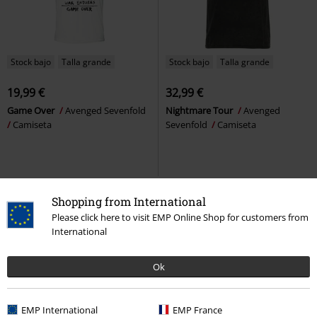
Stock bajo
Talla grande
Stock bajo
Talla grande
19,99 €
32,99 €
Game Over
Avenged Sevenfold
Nightmare Tour
Avenged
Camiseta
Sevenfold
Camiseta
Shopping from International
Please click here to visit EMP Online Shop for customers from
International
Ok
EMP International
EMP France