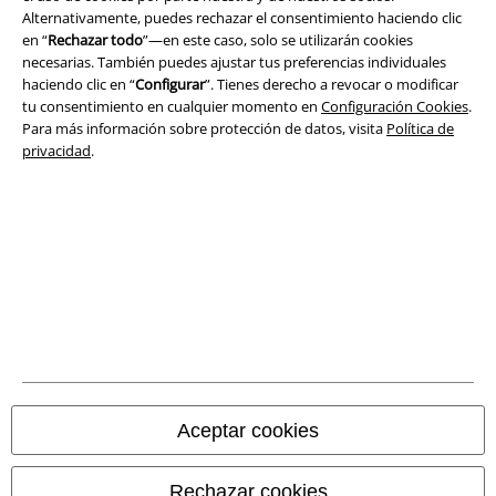
Ley protección de datos
Alternativamente, puedes rechazar el consentimiento haciendo clic
en “
Rechazar todo
”—en este caso, solo se utilizarán cookies
necesarias. También puedes ajustar tus preferencias individuales
Eliminación de residuos y protección del medioambiente
haciendo clic en “
Configurar
”. Tienes derecho a revocar o modificar
tu consentimiento en cualquier momento en
Configuración Cookies
.
Declaración de Conformidad
Para más información sobre protección de datos, visita
Política de
privacidad
.
Información sobre accesibilidad
Configuración Cookies
Cancelar pedido
Todos los precios incluyen el IVA pero no los
gastos de transporte
© 1986-2026 E.M.P. Merchandising HGmbH
Aceptar cookies
Tiendas EMP online
Rechazar cookies