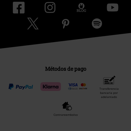
Métodos de pago
Transferencia
bancaria por
adelantado
Contrareembolso