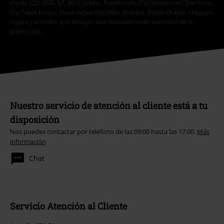
media (CD, DVD, LP, etc.), tickets, Rammstein, (Till) Lindemann, Die Ärzte,
Die Toten Hosen, Feine Sahne Fischfilet, Broilers, Böhse Onkelz, cheques-
regalo y artículos que incluyen una donación están excluidos de la
promoción.
Nuestro servicio de atención al cliente está a tu
disposición
Nos puedes contactar por teléfono de las 09:00 hasta las 17:00.
Más
información
Chat
Servicio Atención al Cliente