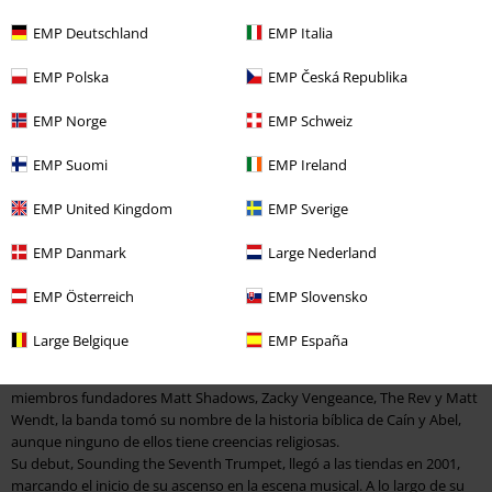
%
Talla grande
EMP Deutschland
EMP Italia
16,99 €
EMP Polska
EMP Česká Republika
Bat
Avenged Sevenfold
Camiseta
EMP Norge
EMP Schweiz
EMP Suomi
EMP Ireland
EMP United Kingdom
EMP Sverige
EMP Danmark
Large Nederland
Avenged Sevenfold merch oficial de la banda
EMP Österreich
EMP Slovensko
Avenged Sevenfold Merch: ¡Encuentra todo lo que necesitas para
mostrar tu pasión!
Large Belgique
EMP España
La banda californiana Avenged Sevenfold, conocida como A7X, ha
estado en el mundo de la música desde 1999. Formada por los
miembros fundadores Matt Shadows, Zacky Vengeance, The Rev y Matt
Wendt, la banda tomó su nombre de la historia bíblica de Caín y Abel,
aunque ninguno de ellos tiene creencias religiosas.
Su debut,
Sounding the Seventh Trumpet
, llegó a las tiendas en 2001,
marcando el inicio de su ascenso en la escena musical. A lo largo de su