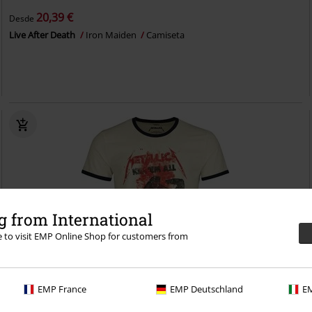
20,39 €
Desde
Live After Death
Iron Maiden
Camiseta
 from International
re to visit EMP Online Shop for customers from
EMP France
EMP Deutschland
EM
Stock bajo
Exclusivo