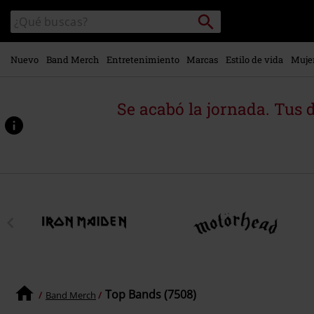
Ir al
Buscar
Buscar
contenido
en
principal
el
catálogo
Nuevo
Band Merch
Entretenimiento
Marcas
Estilo de vida
Muje
Se acabó la jornada. Tus 
Top Bands (7508)
Band Merch