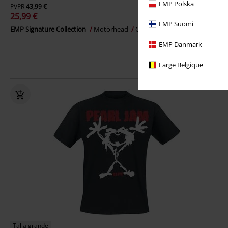
EMP Polska
PVPR
43,99 €
25,99 €
EMP Suomi
EMP Signature Collection
Motörhead
Camiseta
EMP Danmark
Large Belgique
Talla grande