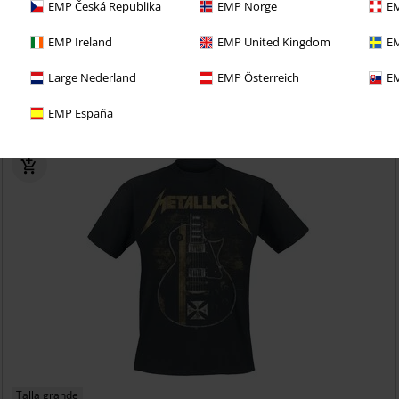
EMP Česká Republika
EMP Norge
EM
19,86 €
EMP Ireland
EMP United Kingdom
EM
Kill 'Em All
Metallica
Camisetas ringer
Large Nederland
EMP Österreich
EM
EMP España
Talla grande