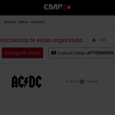
EMP
-
Música,
Películas,
r
Hombre
Niños
Ofertas %
TV
&
Gaming
descuentos te están esperando.
-15%
Merch
-
Ropa
¡Consíguelo ahora!
Copia el código
AFTERWORK
Alternativa