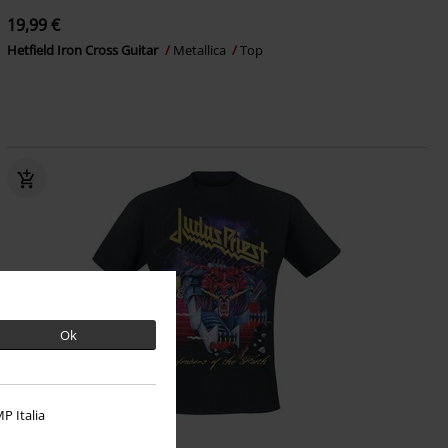
19,99 €
Hetfield Iron Cross Guitar
Metallica
Top
Ok
P Italia