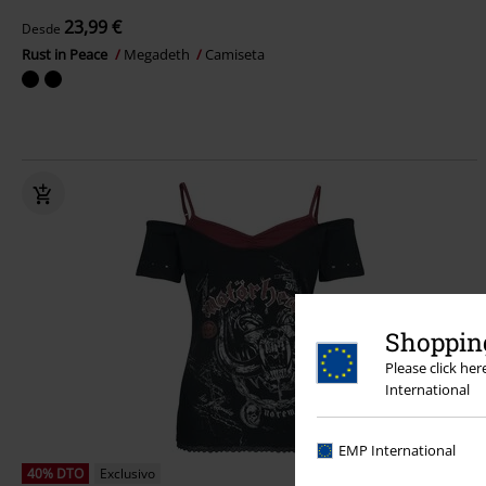
23,99 €
Desde
Rust in Peace
Megadeth
Camiseta
Shopping
Please click he
International
EMP International
40% DTO
Exclusivo