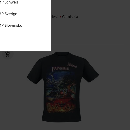
P Schweiz
23,99 €
P Sverige
Defenders Blowup
Judas Priest
Camiseta
P Slovensko