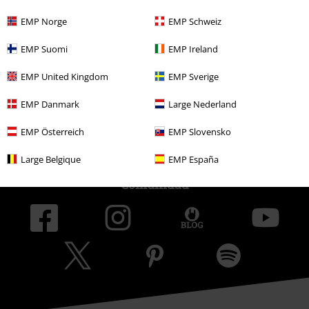
Programa de Afiliados
EMP Norge
EMP Schweiz
Sostenibilidad
EMP Suomi
EMP Ireland
EMP United Kingdom
EMP Sverige
EMP Danmark
Large Nederland
EMP Österreich
EMP Slovensko
Large Belgique
EMP España
Comunidad