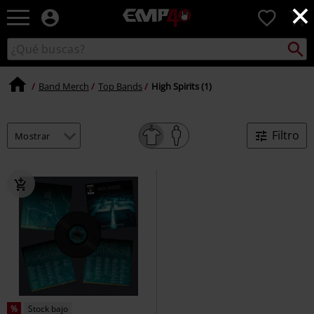
×
EMP
0
-
Música,
Buscar
Buscar
Películas,
en
TV
el
&
Band Merch
Top Bands
High Spirits (1)
catálogo
Gaming
Merch
-
Filtro
Ropa
Alternativa
%
Stock bajo