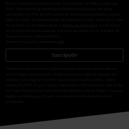
Doy mi consentimiento para recibir la newsletter de EMP y acepto que
E.M.P. Merchandising Handelsgesellschaft mbH procese mis datos
personales con el fin de informarme de manera personalizada y regular
sobre su oferta. El tratamiento de mis datos personales se llevará a cabo
de acuerdo con lo establecido en la
Política de Privacidad
. Puedo retirar
mi consentimiento en cualquier momento haciendo clic en el enlace de
baja presente en cada newsletter.
Darme de baja de la newsletter
aquí
.
Suscripción
*Válido durante 4 semanas. Solo canjeable online. No combinable con
otros códigos promocionales. El descuento será aplicado después de
introducir el código en el primer paso del proceso de compra. Libros,
media (CD, DVD, LP, etc.), tickets, Rammstein, (Till) Lindemann, Die Ärzte,
Die Toten Hosen, Feine Sahne Fischfilet, Broilers, Böhse Onkelz, cheques-
regalo y artículos que incluyen una donación están excluidos de la
promoción.