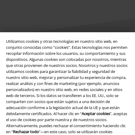
Utilizamos cookies y otras tecnologías en nuestro sitio web, en
conjunto conocidas como “cookies”. Estas tecnologías nos permiten
Legal
recopilar información sobre los usuarios, su comportamiento y sus
dispositivos. Algunas cookies son colocadas por nosotros, mientras
Términos y Condiciones
que otras provienen de nuestros socios. Nosotros y nuestros socios
utilizamos cookies para garantizar la fiabilidad y seguridad de
nuestro sitio web, mejorar y personalizar tu experiencia de compra,
Aviso Legal
realizar análisis y con fines de marketing (por ejemplo, anuncios
personalizados) en nuestro sitio web, en redes sociales y en sitios
Ley protección de datos
web de terceros. Si los datos se transfieren a los EE. UU., solo se
comparten con socios que están sujetos a una decisión de
Eliminación de residuos y protección del medioambiente
adecuación conforme a la legislación actual de la UE y que están
debidamente certificados. Al hacer clic en “
Aceptar cookies
”, aceptas
Declaración de Conformidad
el uso de cookies por parte nuestra y de nuestros socios.
Alternativamente, puedes rechazar el consentimiento haciendo clic
en “
Rechazar todo
”—en este caso, solo se utilizarán cookies
Información sobre accesibilidad