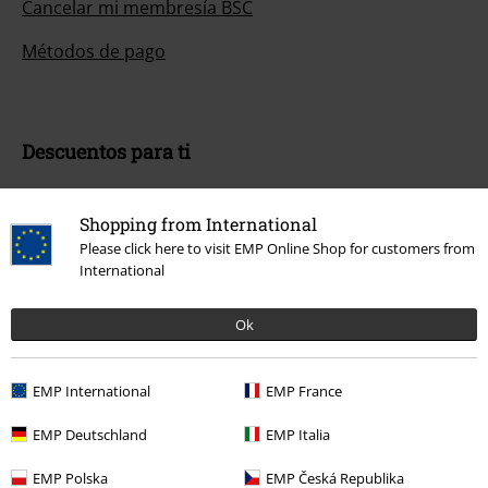
Cancelar mi membresía BSC
Métodos de pago
Descuentos para ti
Concursos
Shopping from International
Cheques Regalo
Please click here to visit EMP Online Shop for customers from
International
Descuento para estudiantes
Ok
EMP Backstage Club
EMP International
EMP France
Sobre EMP
EMP Deutschland
EMP Italia
EMP Eventos
EMP Polska
EMP Česká Republika