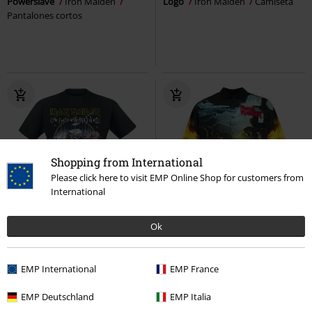
Powerslave
Iron Maiden
Logo
Iron Maiden
Camiseta
Pantalones cortos
Shopping from International
Please click here to visit EMP Online Shop for customers from
International
%
Talla grande
27% DTO
Stock bajo
Ok
PVPR
64,99 €
20,39 €
46,99 €
Desde
Can I Play With Madness
Iron
EMP Signature Collection
Iron
EMP International
EMP France
Maiden
Camiseta
Maiden
Camisa manga Corta
EMP Deutschland
EMP Italia