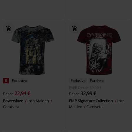
%
Exclusivo
Exclusivo
Parches
PVPR
Desde
39,99 €
22,94 €
32,99 €
Desde
Desde
Powerslave
Iron Maiden
EMP Signature Collection
Iron
Camiseta
Maiden
Camiseta