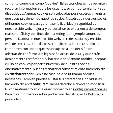
todo presente en sus conciertos en directo, en forma de muñeco
conjunto conocidas como “cookies”. Estas tecnologías nos permiten
extragrande, al que se le puede ver competir contra los guitarristas
recopilar información sobre los usuarios, su comportamiento y sus
Dave Murray, Adrian Smith y Janick Gers durante sus exhibiciones con la
dispositivos. Algunas cookies son colocadas por nosotros, mientras
guitarra.
que otras provienen de nuestros socios. Nosotros y nuestros socios
utilizamos cookies para garantizar la fiabilidad y seguridad de
En 1993, Bruce Dickinson decidió dejar la banda para emprender su
nuestro sitio web, mejorar y personalizar tu experiencia de compra,
carrera en solitario, y Blaze Bayley ocupó su lugar. Sin embargo, este
realizar análisis y con fines de marketing (por ejemplo, anuncios
último fue el vocalista de la banda solo durante seis años, en los que
personalizados) en nuestro sitio web, en redes sociales y en sitios
lanzaron dos álbumes que no fueron muy bien acogidos ni por la crítica
web de terceros. Si los datos se transfieren a los EE. UU., solo se
ni por sus seguidores. Por este motivo, en 1999, Dickinson decidió
comparten con socios que están sujetos a una decisión de
volver: su voz aullante representa a la perfección el estilo de Iron
adecuación conforme a la legislación actual de la UE y que están
Maiden y, con él al micrófono, el quinteto volvió a recuperar la
debidamente certificados. Al hacer clic en “
Aceptar cookies
”, aceptas
aprobación de la crítica y del público.
el uso de cookies por parte nuestra y de nuestros socios.
Alternativamente, puedes rechazar el consentimiento haciendo clic
The Book of Souls
en “
Rechazar todo
”—en este caso, solo se utilizarán cookies
necesarias. También puedes ajustar tus preferencias individuales
En 2015, la banda volvió al estudio para crear su decimosexto álbum: 11
haciendo clic en “
Configurar
”. Tienes derecho a revocar o modificar
canciones condensadas en 92 minutos en los que Steve Harris y
tu consentimiento en cualquier momento en
Configuración Cookies
.
compañía demostraron, una vez más, que están en lo más alto del
Para más información sobre protección de datos, visita
Política de
heavy metal. El disco alcanzó el primer puesto en las listas de media
privacidad
.
Europa, países entre los que se encuentran Italia, Alemania y Reino
Unido. ¡Nos encanta Iron Maiden y no vemos la hora de poder ofrecerte