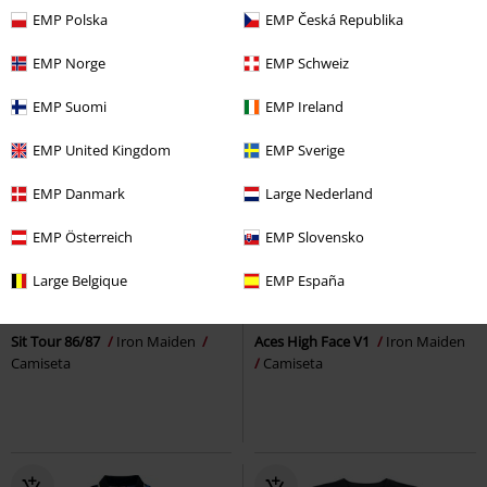
EMP Polska
EMP Česká Republika
EMP Norge
EMP Schweiz
EMP Suomi
EMP Ireland
EMP United Kingdom
EMP Sverige
EMP Danmark
Large Nederland
EMP Österreich
EMP Slovensko
Talla grande
%
Estampado especial
Large Belgique
EMP España
19,99 €
16,99 €
Desde
Sit Tour 86/87
Iron Maiden
Aces High Face V1
Iron Maiden
Camiseta
Camiseta