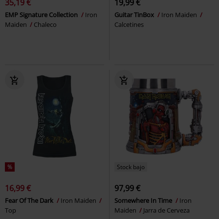
35,19 €
19,99 €
EMP Signature Collection
Iron
Guitar TinBox
Iron Maiden
Maiden
Chaleco
Calcetines
%
Stock bajo
16,99 €
97,99 €
Fear Of The Dark
Iron Maiden
Somewhere In Time
Iron
Top
Maiden
Jarra de Cerveza