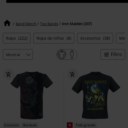
Band Merch
Top Bands
Iron Maiden (337)
Ropa
(222)
Ropa de niños
(8)
Accesorios
(38)
Med
Filtro
Exclusivo
Bordado
%
Talla grande