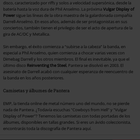
disco, caracterizado por riffs y solos a velocidad supersónica, desde la
batería hasta la voz dura de Phil Anselmo. La próxima
Vulgar Display of
Power
sigue las líneas de la obra maestra de la galardonada compañía
Darrell-Anselmo. En esos años, además de ser protagonistas en sus
conciertos, también tienen el privilegio de ser el acto de apertura de la
gira de AC/DC y Metallica.
Sin embargo, el éxito comienza a “subirse a la cabeza” la banda, en
especial a Phil Anselmo, quien comienza a chocar varias veces con
Dimebag Darrell y los otros miembros. El final es inevitable, ya que el
último disco
Reinventing the Steel
, Pantera se disolvió en 2003. El
asesinato de Darrell acabó con cualquier esperanza de reencuentro de
la banda en los años posteriores.
Camisetas y álbumes de Pantera
EMP, la tienda online de metal número uno del mundo, no se pierde
nada de Pantera. ¿Todavía escuchas "Cowboys from Hell" y "Vulgar
Display of Power"? Tenemos las camisetas con todas portadas de los
álbumes, disponibles en tallas grandes. Si eres un ávido coleccionista,
encontrarás toda la discografía de Pantera aquí.