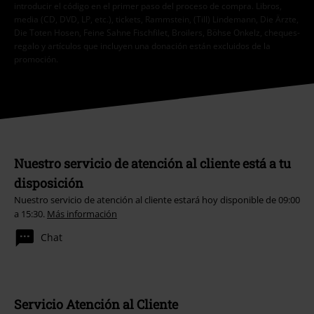
introducir el código en el primer paso del proceso de compra. Libros,
media (CD, DVD, LP, etc.), tickets, Rammstein, (Till) Lindemann, Die Ärzte,
Die Toten Hosen, Feine Sahne Fischfilet, Broilers, Böhse Onkelz, cheques-
regalo y artículos que incluyen una donación están excluidos de la
promoción.
Nuestro servicio de atención al cliente está a tu
disposición
Nuestro servicio de atención al cliente estará hoy disponible de 09:00
a 15:30.
Más información
Chat
Servicio Atención al Cliente