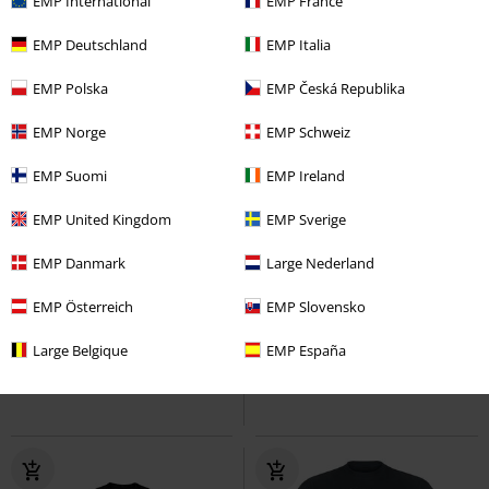
EMP International
EMP France
EMP Deutschland
EMP Italia
EMP Polska
EMP Česká Republika
EMP Norge
EMP Schweiz
EMP Suomi
EMP Ireland
EMP United Kingdom
EMP Sverige
%
Stock bajo
EMP Danmark
Large Nederland
19,99 €
26,99 €
Desde
EMP Österreich
EMP Slovensko
Skull Circle
Pantera
Camiseta
Steer Skull
Pantera
Camiseta
Large Belgique
EMP España