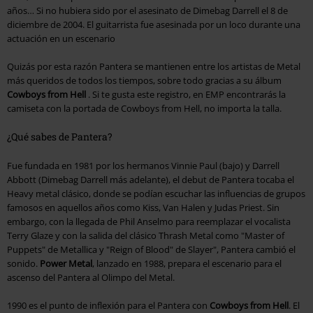
años… Si no hubiera sido por el asesinato de Dimebag Darrell el 8 de
diciembre de 2004. El guitarrista fue asesinada por un loco durante una
actuación en un escenario
Quizás por esta razón Pantera se mantienen entre los artistas de Metal
más queridos de todos los tiempos, sobre todo gracias a su álbum
Cowboys from Hell
. Si te gusta este registro, en EMP encontrarás la
camiseta con la portada de Cowboys from Hell, no importa la talla.
¿Qué sabes de Pantera?
Fue fundada en 1981 por los hermanos Vinnie Paul (bajo) y Darrell
Abbott (Dimebag Darrell más adelante), el debut de Pantera tocaba el
Heavy metal clásico, donde se podían escuchar las influencias de grupos
famosos en aquellos años como Kiss, Van Halen y Judas Priest. Sin
embargo, con la llegada de Phil Anselmo para reemplazar el vocalista
Terry Glaze y con la salida del clásico Thrash Metal como "Master of
Puppets" de Metallica y "Reign of Blood" de Slayer", Pantera cambió el
sonido.
Power Metal
, lanzado en 1988, prepara el escenario para el
ascenso del Pantera al Olimpo del Metal.
1990 es el punto de inflexión para el Pantera con
Cowboys from Hell
. El