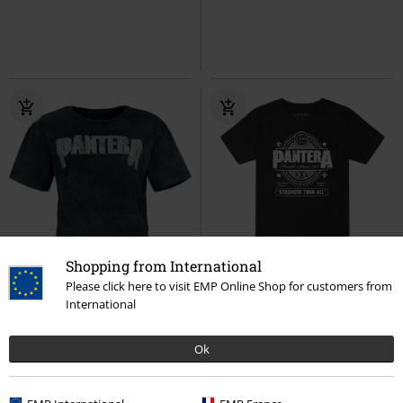
Shopping from International
%
Stock bajo
%
Niños
Please click here to visit EMP Online Shop for customers from
International
19,99 €
16,99 €
Desde
Logo
Pantera
Camiseta
Metal-Kids - Stronger Than All
Pantera
Camiseta
Ok