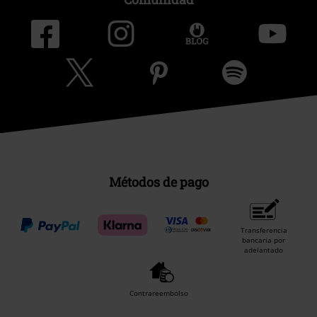
Métodos de pago
Transferencia
bancaria por
adelantado
Contrareembolso