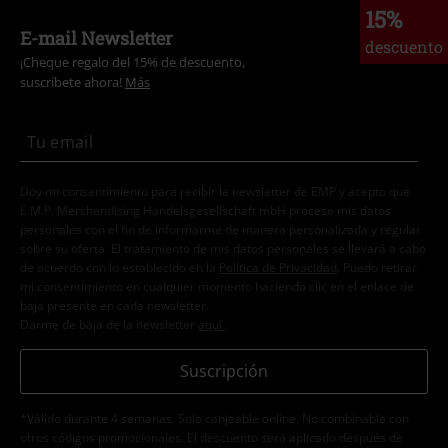
15%
E-mail Newsletter
descuento
¡Cheque regalo del 15% de descuento,
suscríbete ahora!
Más
Doy mi consentimiento para recibir la newsletter de EMP y acepto que
E.M.P. Merchandising Handelsgesellschaft mbH procese mis datos
personales con el fin de informarme de manera personalizada y regular
sobre su oferta. El tratamiento de mis datos personales se llevará a cabo
de acuerdo con lo establecido en la
Política de Privacidad
. Puedo retirar
mi consentimiento en cualquier momento haciendo clic en el enlace de
baja presente en cada newsletter.
Darme de baja de la newsletter
aquí
.
Suscripción
*Válido durante 4 semanas. Solo canjeable online. No combinable con
otros códigos promocionales. El descuento será aplicado después de