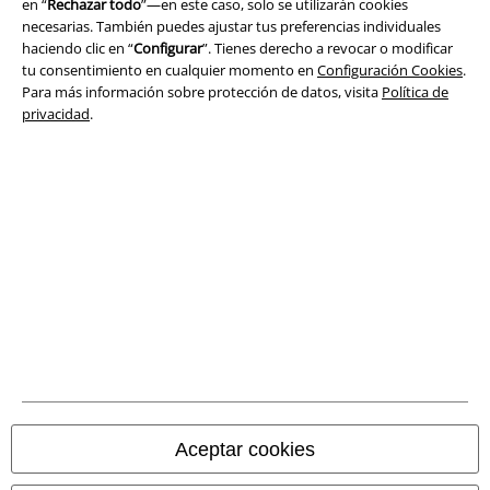
en “
Rechazar todo
”—en este caso, solo se utilizarán cookies
necesarias. También puedes ajustar tus preferencias individuales
Ley protección de datos
haciendo clic en “
Configurar
”. Tienes derecho a revocar o modificar
tu consentimiento en cualquier momento en
Configuración Cookies
.
Eliminación de residuos y protección del medioambiente
Para más información sobre protección de datos, visita
Política de
privacidad
.
Declaración de Conformidad
Información sobre accesibilidad
Configuración Cookies
Cancelar pedido
Todos los precios incluyen el IVA pero no los
gastos de transporte
© 1986-2026 E.M.P. Merchandising HGmbH
Aceptar cookies
Tiendas EMP online