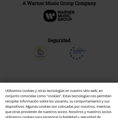
A Warner Music Group Company
Seguridad
Utilizamos cookies y otras tecnologías en nuestro sitio web, en
conjunto conocidas como “cookies”. Estas tecnologías nos permiten
recopilar información sobre los usuarios, su comportamiento y sus
dispositivos. Algunas cookies son colocadas por nosotros, mientras
que otras provienen de nuestros socios. Nosotros y nuestros socios
Legal
utilizamos cookies para garantizar la fiabilidad y seguridad de