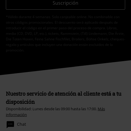
Suscripción
*Válido durante 4 semanas. Solo canjeable online. No combinable con
otros códigos promocionales. El descuento será aplicado después de
introducir el código en el primer paso del proceso de compra. Libros,
media (CD, DVD, LP, etc.), tickets, Rammstein, (Till) Lindemann, Die Ärzte,
Die Toten Hosen, Feine Sahne Fischfilet, Broilers, Böhse Onkelz, cheques-
regalo y artículos que incluyen una donación están excluidos de la
promoción.
Nuestro servicio de atención al cliente está a tu
disposición
Disponibilidad: Lunes desde las 09:00 hasta las 17:00.
Más
información
Chat