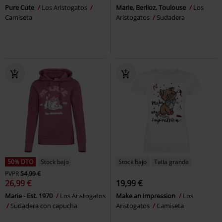
Pure Cute
Los Aristogatos
Marie, Berlioz, Toulouse
Los
Camiseta
Aristogatos
Sudadera
50% DTO
Stock bajo
Stock bajo
Talla grande
PVPR
54,99 €
26,99 €
19,99 €
Marie - Est. 1970
Los Aristogatos
Make an impression
Los
Sudadera con capucha
Aristogatos
Camiseta