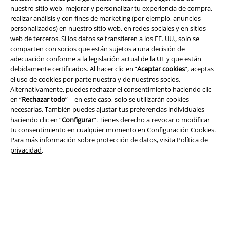
nuestro sitio web, mejorar y personalizar tu experiencia de compra,
Términos y Condiciones
realizar análisis y con fines de marketing (por ejemplo, anuncios
personalizados) en nuestro sitio web, en redes sociales y en sitios
web de terceros. Si los datos se transfieren a los EE. UU., solo se
Aviso Legal
comparten con socios que están sujetos a una decisión de
adecuación conforme a la legislación actual de la UE y que están
Ley protección de datos
debidamente certificados. Al hacer clic en “
Aceptar cookies
”, aceptas
el uso de cookies por parte nuestra y de nuestros socios.
Eliminación de residuos y protección del medioambiente
Alternativamente, puedes rechazar el consentimiento haciendo clic
en “
Rechazar todo
”—en este caso, solo se utilizarán cookies
Declaración de Conformidad
necesarias. También puedes ajustar tus preferencias individuales
haciendo clic en “
Configurar
”. Tienes derecho a revocar o modificar
tu consentimiento en cualquier momento en
Configuración Cookies
.
Información sobre accesibilidad
Para más información sobre protección de datos, visita
Política de
privacidad
.
Configuración Cookies
Cancelar pedido
Todos los precios incluyen el IVA pero no los
gastos de transporte
© 1986-2026 E.M.P. Merchandising HGmbH