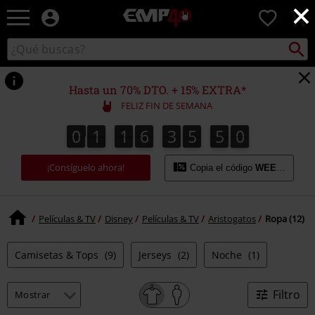
×
EMP
0
-
Música,
Buscar
Buscar
Películas,
en
TV
el
&
catálogo
Hasta un 70% DTO. + 15% EXTRA*
Gaming
FELIZ FIN DE SEMANA
Merch
-
0
1
1
6
3
5
5
0
0
1
1
6
3
5
5
9
0
9
1
Ropa
Alternativa
¡Consíguelo ahora!
Copia el código
WEEKEND
Películas & TV
Disney
Películas & TV
Aristogatos
Ropa (12)
Camisetas & Tops
(9)
Jerseys
(2)
Noche
(1)
Filtro