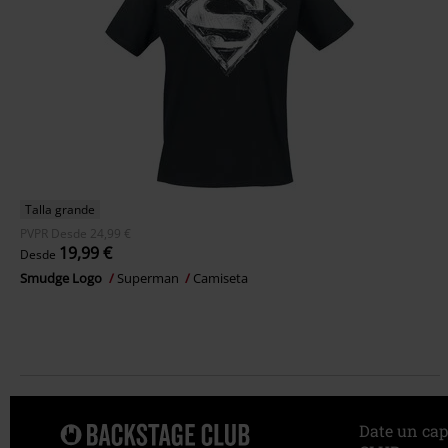
Talla grande
PVPR
Desde
24,99 €
19,99 €
Desde
Smudge Logo
Superman
Camiseta
Date un cap