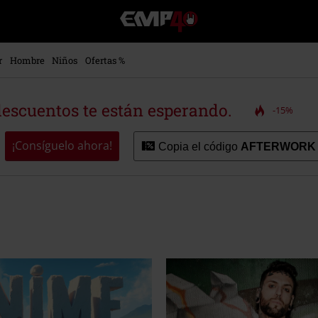
EMP
-
Música,
Películas,
r
Hombre
Niños
Ofertas %
TV
&
Gaming
descuentos te están esperando.
-15%
Merch
-
Ropa
¡Consíguelo ahora!
Copia el código
AFTERWORK
Alternativa