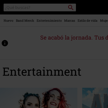
Ir al
Buscar
Buscar
contenido
en
principal
el
catálogo
Nuevo
Band Merch
Entretenimiento
Marcas
Estilo de vida
Muje
Se acabó la jornada. Tus 
Entertainment