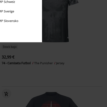
P Schweiz
P Sverige
P Slovensko
Stock bajo
32,99 €
74 - Camiseta Futbol
The Punisher
Jersey