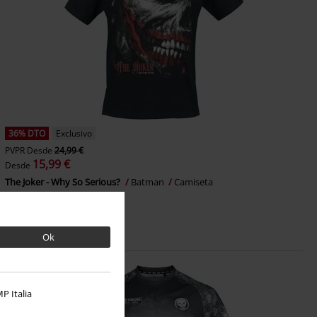
36% DTO
Exclusivo
PVPR
Desde
24,99 €
15,99 €
Desde
The Joker - Why So Serious?
Batman
Camiseta
Ok
P Italia