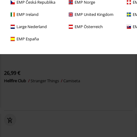
EMP Česká Republika
EMP Norge
EM
EMP Ireland
EMP United Kingdom
EM
Large Nederland
EMP Österreich
EM
EMP España
26,99 €
Hellfire Club
Stranger Things
Camiseta