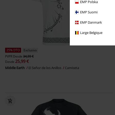
EMP Polska
EMP Suomi
EMP Danmark
Large Belgique
25% DTO
Exclusivo
PVPR
Desde
34,99 €
25,99 €
Desde
Middle Earth
El Señor de los Anillos
Camiseta