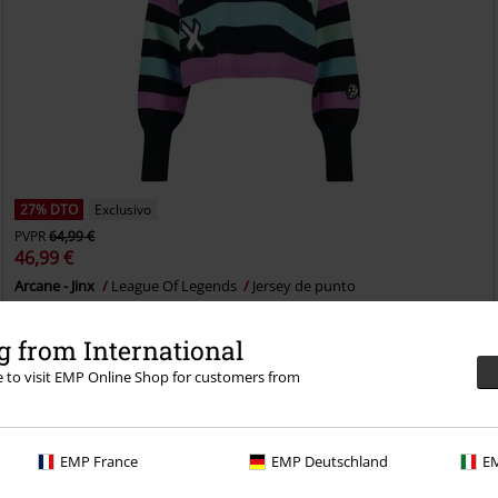
27% DTO
Exclusivo
PVPR
64,99 €
46,99 €
Arcane - Jinx
League Of Legends
Jersey de punto
 from International
re to visit EMP Online Shop for customers from
EMP France
EMP Deutschland
EM