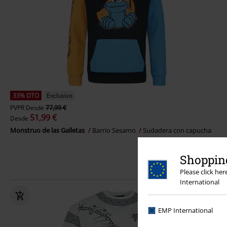
33% DTO
Exclusivo
PVPR
Desde
77,99 €
51,99 €
Desde
Monstruo de las Galletas
Barrio Sesamo
Sudadera con capucha
Shopping
Please click he
International
EMP International