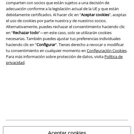
comparten con socios que están sujetos a una decisión de
Aviso Legal
adecuación conforme a la legislación actual de la UE y que están
debidamente certificados. Al hacer clic en “
Aceptar cookies
”, aceptas
el uso de cookies por parte nuestra y de nuestros socios.
Ley protección de datos
Alternativamente, puedes rechazar el consentimiento haciendo clic
en “
Rechazar todo
”—en este caso, solo se utilizarán cookies
Eliminación de residuos y protección del medioambiente
necesarias. También puedes ajustar tus preferencias individuales
haciendo clic en “
Configurar
”. Tienes derecho a revocar o modificar
Declaración de Conformidad
tu consentimiento en cualquier momento en
Configuración Cookies
.
Para más información sobre protección de datos, visita
Política de
Información sobre accesibilidad
privacidad
.
Configuración Cookies
Cancelar pedido
Todos los precios incluyen el IVA pero no los
gastos de transporte
© 1986-2026 E.M.P. Merchandising HGmbH
Aceptar cookies