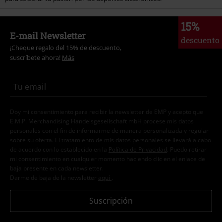
15%
E-mail Newsletter
descuento
¡Cheque regalo del 15% de descuento,
suscríbete ahora!
Más
Doy mi consentimiento para recibir la newsletter de EMP y acepto que
E.M.P. Merchandising Handelsgesellschaft mbH procese mis datos
personales con el fin de informarme de manera personalizada y regular
sobre su oferta. El tratamiento de mis datos personales se llevará a cabo
de acuerdo con lo establecido en la
Política de Privacidad
. Puedo retirar
mi consentimiento en cualquier momento haciendo clic en el enlace de
baja presente en cada newsletter.
Darme de baja de la newsletter
aquí
.
Suscripción