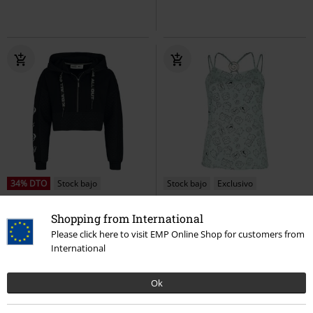
34% DTO
Stock bajo
Stock bajo
Exclusivo
PVPR
74,99 €
PVPR
39,99 €
48,99 €
32,99 €
Shopping from International
K/DA
League Of Legends
Poro
League Of Legends
Top
Please click here to visit EMP Online Shop for customers from
Sudadera con capucha
International
Ok