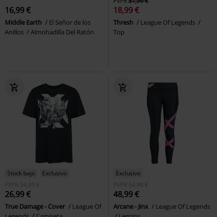
PVPR
37,99 €
16,99 €
18,99 €
Middle Earth
El Señor de los
Thresh
League Of Legends
Anillos
Almohadilla Del Ratón
Top
Stock bajo
Exclusivo
Exclusivo
PVPR
34,99 €
PVPR
54,99 €
26,99 €
48,99 €
True Damage - Cover
League Of
Arcane - Jinx
League Of Legends
Legends
Camiseta
Leggins