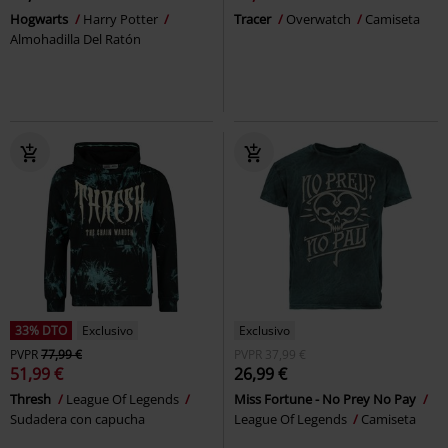
Hogwarts
Harry Potter
Tracer
Overwatch
Camiseta
Almohadilla Del Ratón
33% DTO
Exclusivo
Exclusivo
PVPR
77,99 €
PVPR
37,99 €
51,99 €
26,99 €
Thresh
League Of Legends
Miss Fortune - No Prey No Pay
Sudadera con capucha
League Of Legends
Camiseta