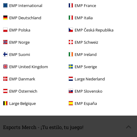
EMP International
EMP France
EMP Deutschland
EMP Italia
EMP Polska
EMP Česká Republika
EMP Norge
EMP Schweiz
EMP Suomi
EMP Ireland
Stock bajo
Exclusivo
Exclusivo
EMP United Kingdom
EMP Sverige
PVPR
29,99 €
PVPR
27,99 €
26,99 €
24,99 €
EMP Danmark
Large Nederland
Coven - Owl Icon
League Of
Coven - Ashen Owl
League Of
Legends
Camiseta
Legends
Camiseta
EMP Österreich
EMP Slovensko
Large Belgique
EMP España
Esports Merch - ¡Tu estilo, tu juego!