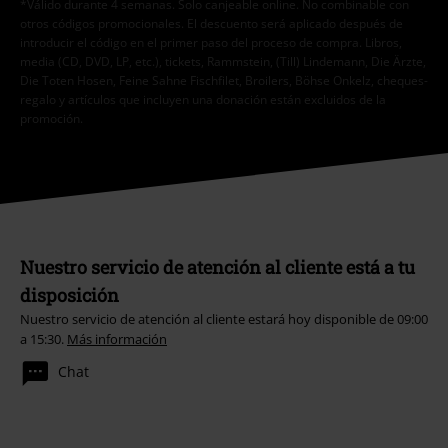
*Válido durante 4 semanas. Solo canjeable online. No combinable con
otros códigos promocionales. El descuento será aplicado después de
introducir el código en el primer paso del proceso de compra. Libros,
media (CD, DVD, LP, etc.), tickets, Rammstein, (Till) Lindemann, Die Ärzte,
Die Toten Hosen, Feine Sahne Fischfilet, Broilers, Böhse Onkelz, cheques-
regalo y artículos que incluyen una donación están excluidos de la
promoción.
Nuestro servicio de atención al cliente está a tu
disposición
Nuestro servicio de atención al cliente estará hoy disponible de 09:00
a 15:30.
Más información
Chat