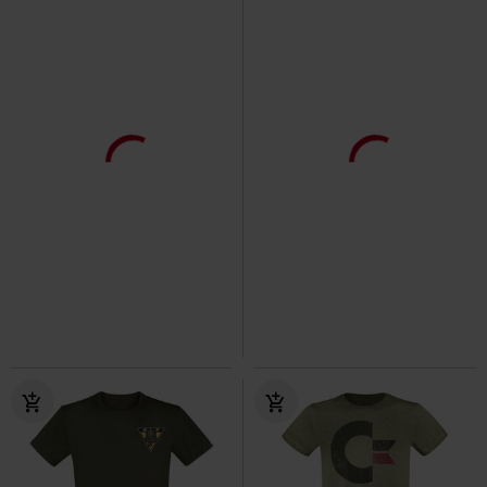
Stock bajo
47% DTO
Exclusivo
PVPR
37,99 €
19,99 €
19,99 €
Dragon
Magic: The Gathering
Ezio
Assassin's Creed
Camiseta
Camiseta