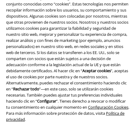
conjunto conocidas como “cookies”. Estas tecnologías nos permiten
Concursos
recopilar información sobre los usuarios, su comportamiento y sus
dispositivos. Algunas cookies son colocadas por nosotros, mientras
Cheques Regalo
que otras provienen de nuestros socios. Nosotros y nuestros socios
utilizamos cookies para garantizar la fiabilidad y seguridad de
Descuento para estudiantes
nuestro sitio web, mejorar y personalizar tu experiencia de compra,
realizar análisis y con fines de marketing (por ejemplo, anuncios
EMP Backstage Club
personalizados) en nuestro sitio web, en redes sociales y en sitios
web de terceros. Si los datos se transfieren a los EE. UU., solo se
comparten con socios que están sujetos a una decisión de
adecuación conforme a la legislación actual de la UE y que están
debidamente certificados. Al hacer clic en “
Aceptar cookies
”, aceptas
Sobre EMP
el uso de cookies por parte nuestra y de nuestros socios.
Alternativamente, puedes rechazar el consentimiento haciendo clic
EMP Eventos
en “
Rechazar todo
”—en este caso, solo se utilizarán cookies
necesarias. También puedes ajustar tus preferencias individuales
Programa de Afiliados
haciendo clic en “
Configurar
”. Tienes derecho a revocar o modificar
tu consentimiento en cualquier momento en
Configuración Cookies
.
Sostenibilidad
Para más información sobre protección de datos, visita
Política de
privacidad
.