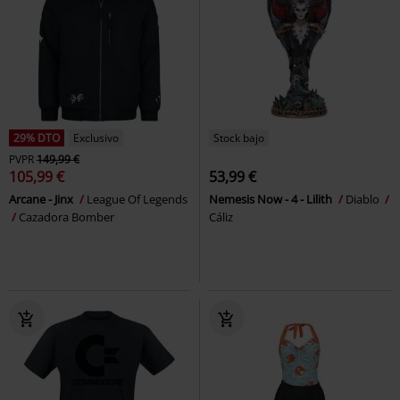
29% DTO
Exclusivo
Stock bajo
PVPR
149,99 €
105,99 €
53,99 €
Arcane - Jinx
League Of Legends
Nemesis Now - 4 - Lilith
Diablo
Cazadora Bomber
Cáliz