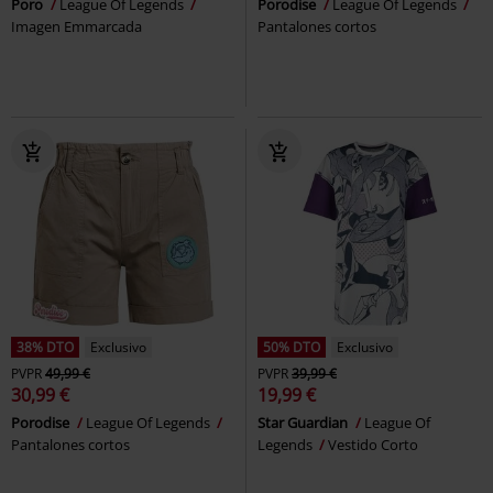
Poro
League Of Legends
Porodise
League Of Legends
Imagen Emmarcada
Pantalones cortos
38% DTO
Exclusivo
50% DTO
Exclusivo
PVPR
49,99 €
PVPR
39,99 €
30,99 €
19,99 €
Porodise
League Of Legends
Star Guardian
League Of
Pantalones cortos
Legends
Vestido Corto