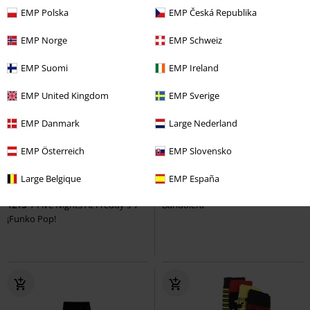
EMP Polska
EMP Česká Republika
EMP Norge
EMP Schweiz
EMP Suomi
EMP Ireland
EMP United Kingdom
EMP Sverige
EMP Danmark
Large Nederland
%
15% DTO
EMP Österreich
EMP Slovensko
PVPR
49,95 €
14,99 €
41,99 €
Large Belgique
EMP España
Figura vinilo Costumed Mimic
Classic Varsity
Atari
Mochila
1215
Five Nights At Freddy's
Bandolera
¡Funko Pop!