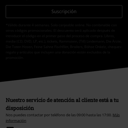
Suscripción
*Válido durante 4 semanas. Solo canjeable online. No combinable con
otros códigos promocionales. El descuento será aplicado después de
introducir el código en el primer paso del proceso de compra. Libros,
media (CD, DVD, LP, etc.), tickets, Rammstein, (Till) Lindemann, Die Ärzte,
Die Toten Hosen, Feine Sahne Fischfilet, Broilers, Böhse Onkelz, cheques-
regalo y artículos que incluyen una donación están excluidos de la
promoción.
Nuestro servicio de atención al cliente está a tu
disposición
Nos puedes contactar por teléfono de las 09:00 hasta las 17:00.
Más
información