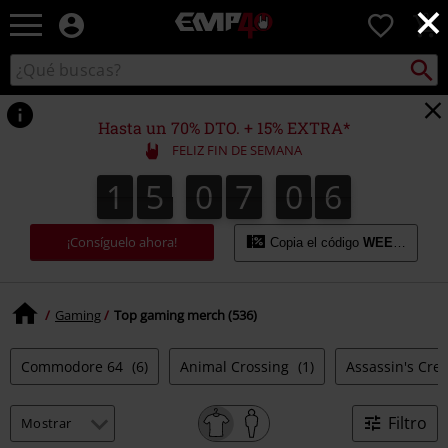
×
EMP
0
-
Música,
Buscar
Buscar
Películas,
en
TV
el
&
catálogo
Hasta un 70% DTO. + 15% EXTRA*
Gaming
FELIZ FIN DE SEMANA
Merch
-
1
5
0
7
0
5
1
5
0
7
0
4
5
0
4
0
6
Ropa
Alternativa
¡Consíguelo ahora!
Copia el código
WEEKEND
Gaming
Top gaming merch (536)
Commodore 64
(6)
Animal Crossing
(1)
Assassin's Cre
Filtro