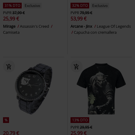
31% DTO
Exclusivo
32% DTO
Exclusivo
PVPR
37,99 €
PVPR
79,99 €
25,99 €
53,99 €
Mirage
Assassin's Creed
Arcane - Jinx
League Of Legends
Camiseta
Capucha con cremallera
%
13% DTO
PVPR
29,95 €
20,79 €
25,99 €