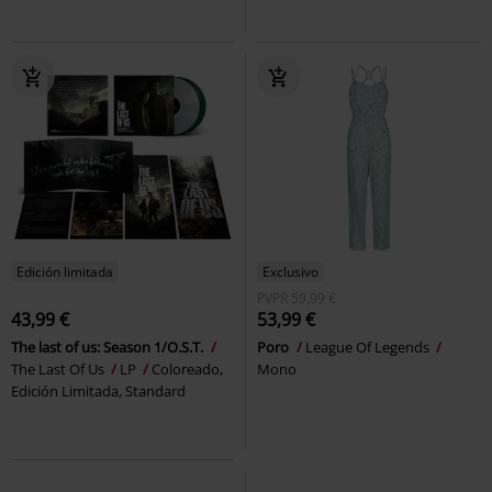
Edición limitada
Exclusivo
PVPR
59,99 €
43,99 €
53,99 €
The last of us: Season 1/O.S.T.
Poro
League Of Legends
The Last Of Us
LP
Coloreado,
Mono
Edición Limitada, Standard