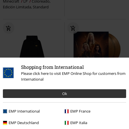
Minecraft
LP
Coloreado,
Edición Limitada, Standard
Shopping from International
Please click here to visit EMP Online Shop for customers from
International
22% DTO
%
Edición limitada
PVPR
69,99 €
53,99 €
36,99 €
Ok
Atsu
Ghost of Yotei
Capucha
The Witcher - Season 4: Music
con cremallera
from the Netflix Original Series
The Witcher
LP
Coloreado,
EMP International
EMP France
Edición Limitada, Standard
EMP Deutschland
EMP Italia