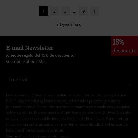
1
2
3
...
9
Página 1 De 9
15%
E-mail Newsletter
descuento
¡Cheque regalo del 15% de descuento,
suscríbete ahora!
Más
Doy mi consentimiento para recibir la newsletter de EMP y acepto que
E.M.P. Merchandising Handelsgesellschaft mbH procese mis datos
personales con el fin de informarme de manera personalizada y regular
sobre su oferta. El tratamiento de mis datos personales se llevará a cabo
de acuerdo con lo establecido en la
Política de Privacidad
. Puedo retirar
mi consentimiento en cualquier momento haciendo clic en el enlace de
baja presente en cada newsletter.
Darme de baja de la newsletter
aquí
.