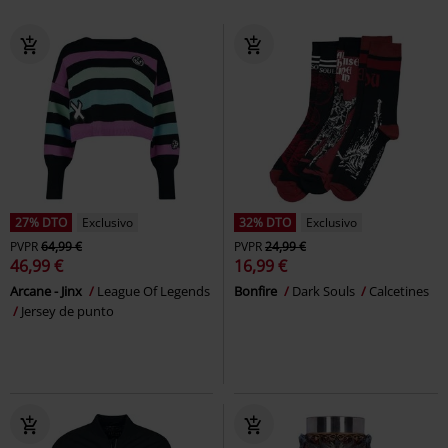
27% DTO
Exclusivo
32% DTO
Exclusivo
PVPR
64,99 €
PVPR
24,99 €
46,99 €
16,99 €
Arcane - Jinx
League Of Legends
Bonfire
Dark Souls
Calcetines
Jersey de punto