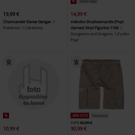
%
Stock bajo
19,99 €
14,99 €
Charmander Eevee Gengar
Valindra Shadowmantle (Pop!
Pokémon
Calcetines
Games) Vinyl Figurine 1168
Dungeons and Dragons
¡Funko
Pop!
%
38% DTO
Exclusivo
PVPR
49,99 €
10,99 €
30,99 €