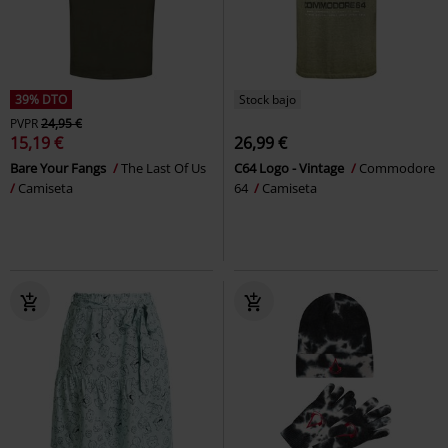
39% DTO
Stock bajo
PVPR
24,95 €
15,19 €
26,99 €
Bare Your Fangs
The Last Of Us
C64 Logo - Vintage
Commodore
Camiseta
64
Camiseta