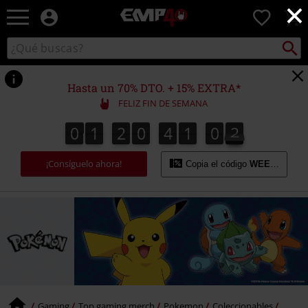
×
EMP
0
-
Música,
Buscar
Buscar
Películas,
en
TV
el
&
catálogo
Hasta un 70% DTO. + 15% EXTRA*
Gaming
FELIZ FIN DE SEMANA
Merch
-
0
1
2
0
4
1
0
2
0
1
2
0
4
1
0
2
3
Ropa
Alternativa
¡Consíguelo ahora!
Copia el código
WEEKEND
Gaming
Top gaming merch
Pokemon
Coleccionables