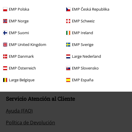
EMP Polska
EMP Česká Republika
EMP Norge
EMP Schweiz
EMP Suomi
EMP Ireland
Nuestro servicio de atención al cliente está a tu
EMP United Kingdom
EMP Sverige
disposición
Disponibilidad: Lunes desde las 09:00 hasta las 17:00.
Más
EMP Danmark
Large Nederland
información
EMP Österreich
EMP Slovensko
Chat
Large Belgique
EMP España
Servicio Atención al Cliente
Ayuda (FAQ)
Política de Devolución