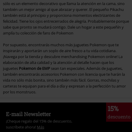
sólo es un elemento decorativo que llama la atención en la cama, sino
también un mejor amigo al que abrazar y querer. El pequeño Pikachu
también está al principio y proporciona momentos electrizantes de
felicidad. Tiene los ojos entrecerrados de alegría. Probablemente porque
sabe que pronto se mudará contigo. Dale un hogar a este pequeñín y
amplía tu colección de fans de Pokemon
Por supuesto, encontrarás muchos más juguetes Pokemon que te
inspirarán y aportarán un soplo de aire fresco a tu vida cotidiana.
¡Navega por la tienda y descubre merchandising Pokemon online! La
elaboración de alta calidad y la atención al detalle hacen que los
juguetes
Pokemon de EMP
sean tan especiales. Además de juguetes,
también encontrarás accesorios Pokemon con licencia que te harán la
vida no sólo más bonita, sino también más fácil. Gorras, mochilas y
carteras te equipan para el día a día y expresan a la perfección tu amor
por los monstruos.
15%
E-mail Newsletter
descuento
¡Cheque regalo del 15% de descuento,
suscríbete ahora!
Más