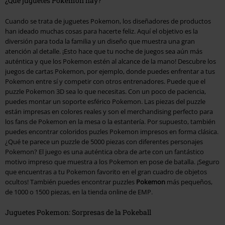
¿Qué juguetes Pokemon hay?
Cuando se trata de juguetes Pokemon, los diseñadores de productos
han ideado muchas cosas para hacerte feliz. Aquí el objetivo es la
diversión para toda la familia y un diseño que muestra una gran
atención al detalle. ¡Esto hace que tu noche de juegos sea aún más
auténtica y que los Pokemon estén al alcance de la mano! Descubre los
juegos de cartas Pokemon, por ejemplo, donde puedes enfrentar a tus
Pokemon entre sí y competir con otros entrenadores. Puede que el
puzzle Pokemon 3D sea lo que necesitas. Con un poco de paciencia,
puedes montar un soporte esférico Pokemon. Las piezas del puzzle
están impresas en colores reales y son el merchandising perfecto para
los fans de Pokemon en la mesa o la estantería. Por supuesto, también
puedes encontrar coloridos puzles Pokemon impresos en forma clásica.
¿Qué te parece un puzzle de 5000 piezas con diferentes personajes
Pokemon? El juego es una auténtica obra de arte con un fantástico
motivo impreso que muestra a los Pokemon en pose de batalla. ¡Seguro
que encuentras a tu Pokemon favorito en el gran cuadro de objetos
ocultos! También puedes encontrar puzzles
Pokemon
más pequeños,
de 1000 o 1500 piezas, en la tienda online de EMP.
Juguetes Pokemon: Sorpresas de la Pokeball