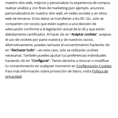
nuestro sitio web, mejorar y personalizar tu experiencia de compra,
realizar análisis y con fines de marketing (por ejemplo, anuncios
personalizados) en nuestro sitio web, en redes sociales y en sitios
web de terceros. Si los datos se transfieren a los EE. UU., solo se
Legal
comparten con socios que están sujetos a una decisión de
Términos y Condiciones
adecuación conforme a la legislación actual de la UE y que están
debidamente certificados. Al hacer clic en “
Aceptar cookies
”, aceptas
el uso de cookies por parte nuestra y de nuestros socios.
Aviso Legal
Alternativamente, puedes rechazar el consentimiento haciendo clic
en “
Rechazar todo
”—en este caso, solo se utilizarán cookies
Ley protección de datos
necesarias. También puedes ajustar tus preferencias individuales
haciendo clic en “
Configurar
”. Tienes derecho a revocar o modificar
Eliminación de residuos y protección del medioambiente
tu consentimiento en cualquier momento en
Configuración Cookies
.
Para más información sobre protección de datos, visita
Política de
Declaración de Conformidad
privacidad
.
Información sobre accesibilidad
Configuración Cookies
Cancelar pedido