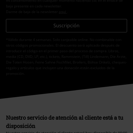
mi consentimiento en cualquier momento haciendo clic en el enlace de
baja presente en cada newsletter.
Darme de baja de la newsletter
aquí
.
Suscripción
*Válido durante 4 semanas. Solo canjeable online. No combinable con
otros códigos promocionales. El descuento será aplicado después de
introducir el código en el primer paso del proceso de compra. Libros,
media (CD, DVD, LP, etc.), tickets, Rammstein, (Till) Lindemann, Die Ärzte,
Die Toten Hosen, Feine Sahne Fischfilet, Broilers, Böhse Onkelz, cheques-
regalo y artículos que incluyen una donación están excluidos de la
promoción.
Nuestro servicio de atención al cliente está a tu
disposición