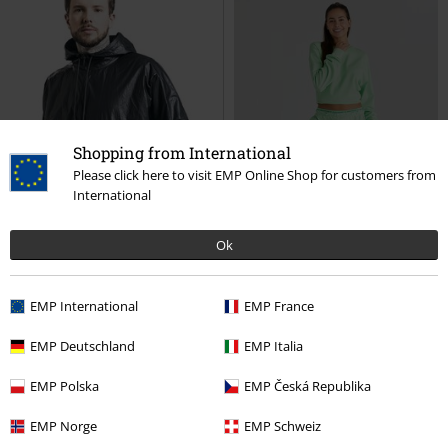
Shopping from International
Please click here to visit EMP Online Shop for customers from
International
Ok
EMP International
EMP France
%
Stock bajo
%
Stock bajo
EMP Deutschland
EMP Italia
32,99 €
20,79 €
EMP Polska
EMP Česká Republika
Lee
Rockupy
Chaqueta entre-
Lightness 1 - Madita Light Green
tiempo
Rockupy
Pantalones cortos
EMP Norge
EMP Schweiz