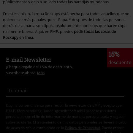
públicamente y dejó a un lado todas las baratijas mundanas.
En este sentido, la ropa Rockupy está hecha para todos aquellos que no
quieren ser más papales que el Papa. Y después de todo, las personas
detrás de la marca son tipos absolutamente honestos que hacen ropa
realmente buena. Aquí, en EMP, puedes
pedir todas las cosas de
Rockupy en línea
.
15%
E-mail Newsletter
descuento
¡Cheque regalo del 15% de descuento,
suscríbete ahora!
Más
Doy mi consentimiento para recibir la newsletter de EMP y acepto que
E.M.P. Merchandising Handelsgesellschaft mbH procese mis datos
personales con el fin de informarme de manera personalizada y regular
sobre su oferta. El tratamiento de mis datos personales se llevará a cabo
de acuerdo con lo establecido en la
Política de Privacidad
. Puedo retirar