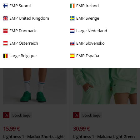
EMP Suomi
EMP Ireland
EMP United Kingdom
EMP Sverige
EMP Danmark
Large Nederland
EMP Österreich
EMP Slovensko
Large Belgique
EMP España
%
Stock bajo
%
Stock bajo
15,99 €
30,99 €
Lightness 1 - Madox Shorts Light
Lightness 1 - Makana Light Green