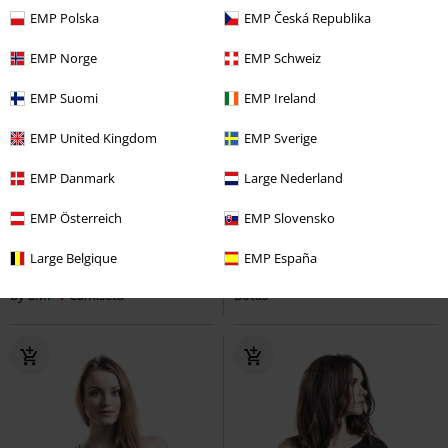
EMP Polska
EMP Česká Republika
EMP Norge
EMP Schweiz
EMP Suomi
EMP Ireland
EMP United Kingdom
EMP Sverige
EMP Danmark
Large Nederland
33% DTO
Exclusivo
EMP Österreich
EMP Slovensko
PVPR
29,99 €
PVPR
79,90 €
19,99 €
75,99 €
Large Belgique
EMP España
Rock Rebel by EMP
Rock Rebel
Phantom 14 Agujeros
Brandit
by EMP
Camiseta
Botas