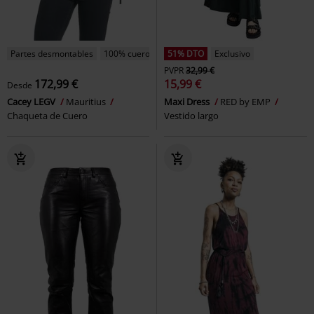
Partes desmontables
100% cuero
51% DTO
Exclusivo
PVPR
32,99 €
172,99 €
15,99 €
Desde
Cacey LEGV
Mauritius
Maxi Dress
RED by EMP
Chaqueta de Cuero
Vestido largo