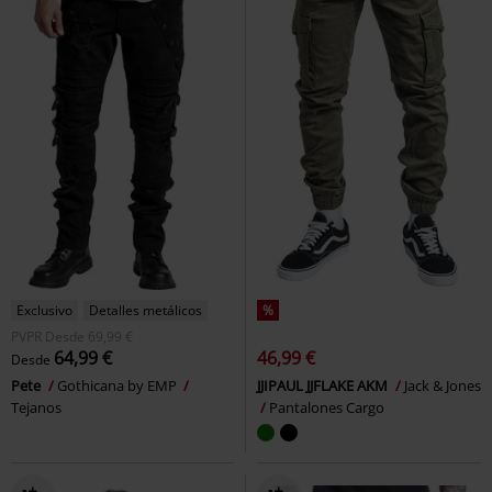
Exclusivo
Detalles metálicos
%
PVPR
Desde
69,99 €
64,99 €
46,99 €
Desde
Pete
Gothicana by EMP
JJIPAUL JJFLAKE AKM
Jack & Jones
Tejanos
Pantalones Cargo