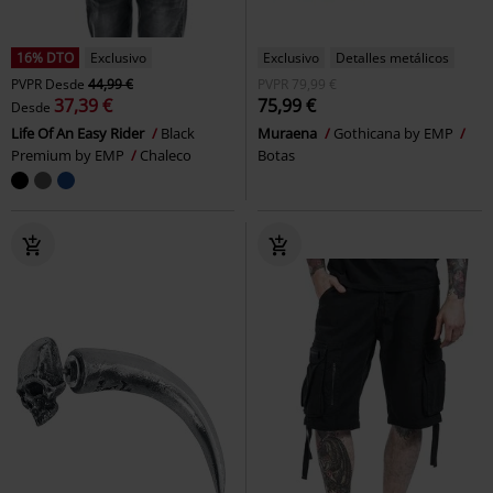
16% DTO
Exclusivo
Exclusivo
Detalles metálicos
PVPR
Desde
44,99 €
PVPR
79,99 €
37,39 €
75,99 €
Desde
Life Of An Easy Rider
Black
Muraena
Gothicana by EMP
Premium by EMP
Chaleco
Botas