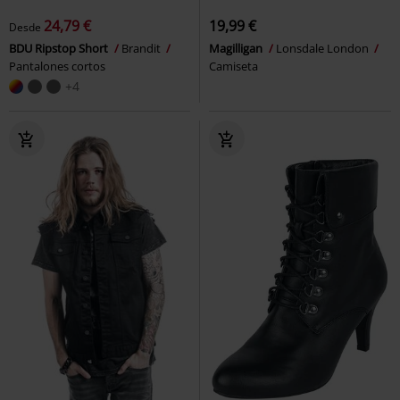
24,79 €
19,99 €
Desde
BDU Ripstop Short
Brandit
Magilligan
Lonsdale London
Pantalones cortos
Camiseta
+4