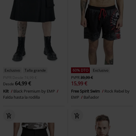
Exclusivo
Talla grande
60% DTO
Exclusivo
PVPR
Desde
74,99 €
PVPR
39,99 €
64,99 €
15,99 €
Desde
Kilt
Black Premium by EMP
Free Spirit Swim
Rock Rebel by
Falda hasta la rodilla
EMP
Bañador