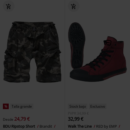
%
Talla grande
Stock bajo
Exclusivo
PVPR
34,99 €
24,79 €
32,99 €
Desde
BDU Ripstop Short
Brandit
Walk The Line
RED by EMP