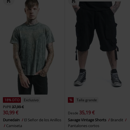
18% DTO
Exclusivo
%
Talla grande
PVPR
37,99 €
30,99 €
35,19 €
Desde
Dunedain
El Señor de los Anillos
Savage Vintage Shorts
Brandit
Camiseta
Pantalones cortos