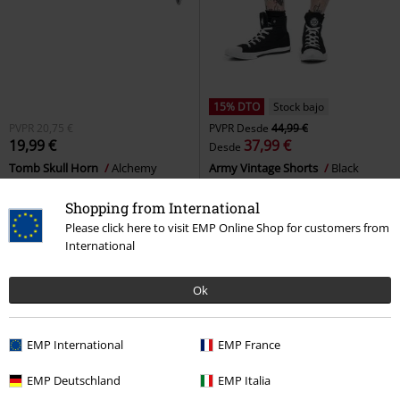
15% DTO
Stock bajo
PVPR
20,75 €
PVPR
Desde
44,99 €
19,99 €
37,99 €
Desde
Tomb Skull Horn
Alchemy
Army Vintage Shorts
Black
Gothic
Pendiente
Premium by EMP
Pantalones
cortos
Shopping from International
Please click here to visit EMP Online Shop for customers from
International
Ok
EMP International
EMP France
EMP Deutschland
EMP Italia