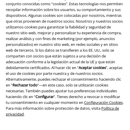
53,99 €
21,59 €
conjunto conocidas como “cookies”. Estas tecnologías nos permiten
recopilar información sobre los usuarios, su comportamiento y sus
Ronnie
Vixxsin
Camisa manga
Original Sinners
Rock Rebel by
dispositivos. Algunas cookies son colocadas por nosotros, mientras
Corta
EMP
Bañador
que otras provienen de nuestros socios. Nosotros y nuestros socios
utilizamos cookies para garantizar la fiabilidad y seguridad de
nuestro sitio web, mejorar y personalizar tu experiencia de compra,
realizar análisis y con fines de marketing (por ejemplo, anuncios
personalizados) en nuestro sitio web, en redes sociales y en sitios
web de terceros. Si los datos se transfieren a los EE. UU., solo se
comparten con socios que están sujetos a una decisión de
adecuación conforme a la legislación actual de la UE y que están
debidamente certificados. Al hacer clic en “
Aceptar cookies
”, aceptas
el uso de cookies por parte nuestra y de nuestros socios.
Alternativamente, puedes rechazar el consentimiento haciendo clic
en “
Rechazar todo
”—en este caso, solo se utilizarán cookies
necesarias. También puedes ajustar tus preferencias individuales
haciendo clic en “
Configurar
”. Tienes derecho a revocar o modificar
tu consentimiento en cualquier momento en
Configuración Cookies
.
Para más información sobre protección de datos, visita
Política de
privacidad
.