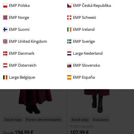
EMP Polska
EMP Česká Republika
EMP Norge
EMP Schweiz
EMP Suomi
EMP Ireland
EMP United Kingdom
EMP Sverige
EMP Danmark
Large Nederland
EMP Österreich
EMP Slovensko
Large Belgique
EMP España
Stock bajo
Partes desmontables
Stock bajo
Exclusivo
PVPR
109,99 €
194,99 €
107,99 €
Desde