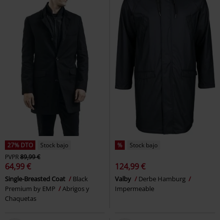
27% DTO
Stock bajo
%
Stock bajo
PVPR
89,99 €
64,99 €
124,99 €
Single-Breasted Coat
Black
Valby
Derbe Hamburg
Premium by EMP
Abrigos y
Impermeable
Chaquetas