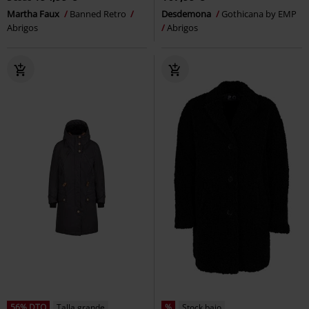
Martha Faux
Banned Retro
Desdemona
Gothicana by EMP
Abrigos
Abrigos
56% DTO
Talla grande
%
Stock bajo