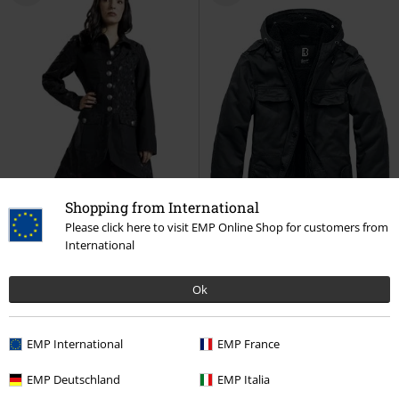
Shopping from International
Please click here to visit EMP Online Shop for customers from
International
Ok
40% DTO
Exclusivo
Stock bajo
Partes desmontables
PVPR
109,99 €
64,99 €
97,99 €
Desde
EMP International
EMP France
Gothicana by EMP
Gothicana by
BW Parka Forest
Brandit
EMP
Abrigos
Parka
EMP Deutschland
EMP Italia