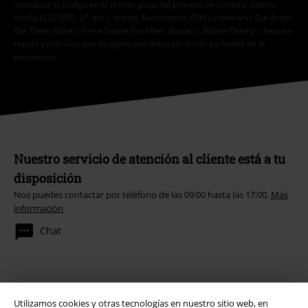
introducir el código en el primer paso del proceso de compra. Libros,
media (CD, DVD, LP, etc.), tickets, Rammstein, (Till) Lindemann, Die Ärzte,
Die Toten Hosen, Feine Sahne Fischfilet, Broilers, Böhse Onkelz, cheques-
regalo y artículos que incluyen una donación están excluidos de la
promoción.
Nuestro servicio de atención al cliente está a tu
disposición
Nos puedes contactar por teléfono de las 09:00 hasta las 17:00.
Más
información
Chat
Servicio Atención al Cliente
Utilizamos cookies y otras tecnologías en nuestro sitio web, en