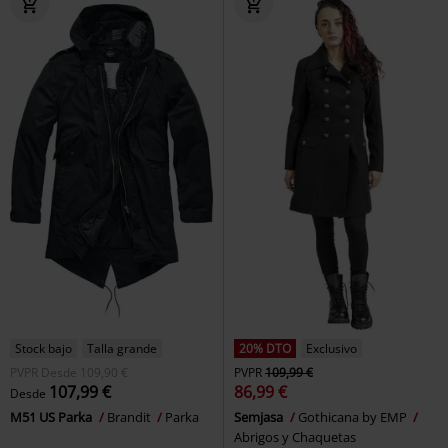
Stock bajo
Talla grande
20% DTO
Exclusivo
PVPR
Desde
109,90 €
PVPR
109,99 €
107,99 €
86,99 €
Desde
M51 US Parka
Brandit
Parka
Semjasa
Gothicana by EMP
Abrigos y Chaquetas