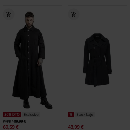
36% DTO
Exclusivo
%
Stock bajo
PVPR
109,99 €
69,59 €
43,99 €