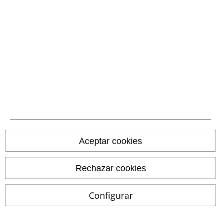
EMP Backstage Club
Sobre EMP
EMP Eventos
Programa de Afiliados
Sostenibilidad
Aceptar cookies
Rechazar cookies
Configurar
Comunidad