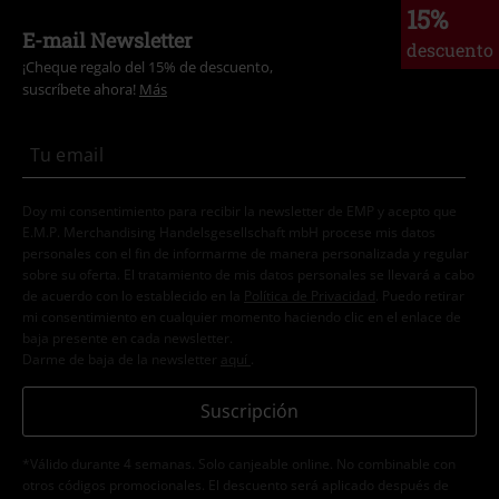
15%
E-mail Newsletter
descuento
¡Cheque regalo del 15% de descuento,
suscríbete ahora!
Más
Doy mi consentimiento para recibir la newsletter de EMP y acepto que
E.M.P. Merchandising Handelsgesellschaft mbH procese mis datos
personales con el fin de informarme de manera personalizada y regular
sobre su oferta. El tratamiento de mis datos personales se llevará a cabo
de acuerdo con lo establecido en la
Política de Privacidad
. Puedo retirar
mi consentimiento en cualquier momento haciendo clic en el enlace de
baja presente en cada newsletter.
Darme de baja de la newsletter
aquí
.
Suscripción
*Válido durante 4 semanas. Solo canjeable online. No combinable con
otros códigos promocionales. El descuento será aplicado después de