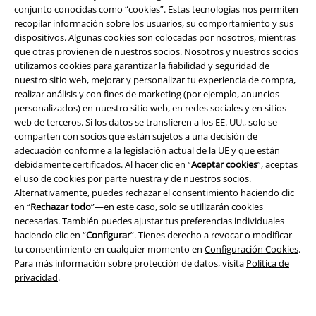
conjunto conocidas como “cookies”. Estas tecnologías nos permiten
Ayuda (FAQ)
recopilar información sobre los usuarios, su comportamiento y sus
dispositivos. Algunas cookies son colocadas por nosotros, mientras
Política de Devolución
que otras provienen de nuestros socios. Nosotros y nuestros socios
utilizamos cookies para garantizar la fiabilidad y seguridad de
Devolver un artículo
nuestro sitio web, mejorar y personalizar tu experiencia de compra,
realizar análisis y con fines de marketing (por ejemplo, anuncios
Información de tallas generales
personalizados) en nuestro sitio web, en redes sociales y en sitios
web de terceros. Si los datos se transfieren a los EE. UU., solo se
Cancelar mi membresía BSC
comparten con socios que están sujetos a una decisión de
adecuación conforme a la legislación actual de la UE y que están
Métodos de pago
debidamente certificados. Al hacer clic en “
Aceptar cookies
”, aceptas
el uso de cookies por parte nuestra y de nuestros socios.
Alternativamente, puedes rechazar el consentimiento haciendo clic
en “
Rechazar todo
”—en este caso, solo se utilizarán cookies
necesarias. También puedes ajustar tus preferencias individuales
Descuentos para ti
haciendo clic en “
Configurar
”. Tienes derecho a revocar o modificar
tu consentimiento en cualquier momento en
Configuración Cookies
.
Concursos
Para más información sobre protección de datos, visita
Política de
privacidad
.
Cheques Regalo
Descuento para estudiantes