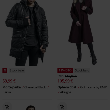
%
Stock bajo
11% DTO
Stock bajo
PVPR
119,99 €
53,99 €
105,99 €
Morte parka
Chemical Black
Ophelia Coat
Gothicana by EMP
Parka
Abrigos