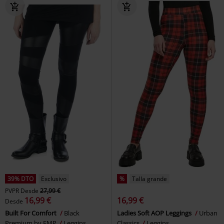
39% DTO
Exclusivo
%
Talla grande
PVPR
Desde
27,99 €
16,99 €
16,99 €
Desde
Built For Comfort
Black
Ladies Soft AOP Leggings
Urban
Premium by EMP
Leggins
Classics
Leggins