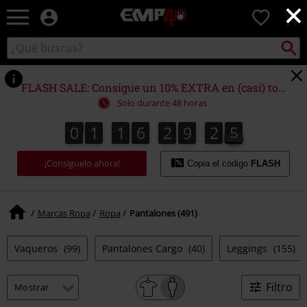
×
EMP
0
-
Música,
Buscar
Buscar
Películas,
en
TV
el
&
catálogo
FLASH SALE: Consigue un 10% EXTRA en (casi) todo
Gaming
Solo durante 48 horas
Merch
-
0
1
1
6
2
9
2
4
0
1
1
6
2
9
2
3
3
2
2
5
4
Ropa
Alternativa
¡Consíguelo ahora!
Copia el código
FLASH
Marcas Ropa
Ropa
Pantalones (491)
Vaqueros
(99)
Pantalones Cargo
(40)
Leggings
(155)
Filtro