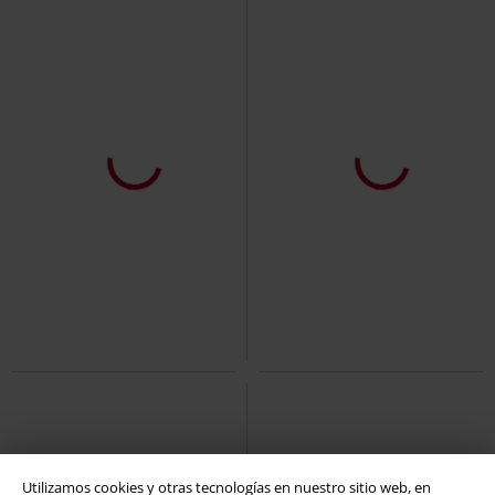
%
Exclusivo
Exclusivo
Talla grande
26,99 €
32,99 €
Desde
Pantalones cortos Cody Vintage
Leggings/Falda Vicenza
Outer
Brandit
Pantalones cortos
Vision
Leggins
Utilizamos cookies y otras tecnologías en nuestro sitio web, en