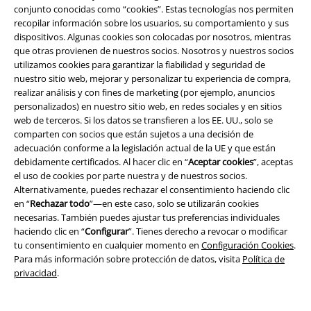
conjunto conocidas como “cookies”. Estas tecnologías nos permiten
recopilar información sobre los usuarios, su comportamiento y sus
dispositivos. Algunas cookies son colocadas por nosotros, mientras
que otras provienen de nuestros socios. Nosotros y nuestros socios
utilizamos cookies para garantizar la fiabilidad y seguridad de
nuestro sitio web, mejorar y personalizar tu experiencia de compra,
realizar análisis y con fines de marketing (por ejemplo, anuncios
personalizados) en nuestro sitio web, en redes sociales y en sitios
%
Stock bajo
%
Stock bajo
web de terceros. Si los datos se transfieren a los EE. UU., solo se
comparten con socios que están sujetos a una decisión de
39,19 €
39,19 €
adecuación conforme a la legislación actual de la UE y que están
Vintage Shorts
Brandit
Vintage Shorts
Brandit
debidamente certificados. Al hacer clic en “
Aceptar cookies
”, aceptas
Pantalones cortos
Pantalones cortos
el uso de cookies por parte nuestra y de nuestros socios.
+4
+4
Alternativamente, puedes rechazar el consentimiento haciendo clic
en “
Rechazar todo
”—en este caso, solo se utilizarán cookies
necesarias. También puedes ajustar tus preferencias individuales
haciendo clic en “
Configurar
”. Tienes derecho a revocar o modificar
tu consentimiento en cualquier momento en
Configuración Cookies
.
Para más información sobre protección de datos, visita
Política de
privacidad
.