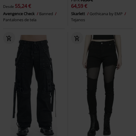
PVPR
79,99 €
55,24 €
64,59 €
Desde
Avengence Check
Banned
Skarlett
Gothicana by EMP
Pantalones de tela
Tejanos