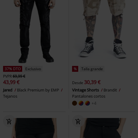
37% DTO
Exclusivo
%
Talla grande
PVPR
69,99 €
43,99 €
30,39 €
Desde
Jared
Black Premium by EMP
Vintage Shorts
Brandit
Tejanos
Pantalones cortos
+4