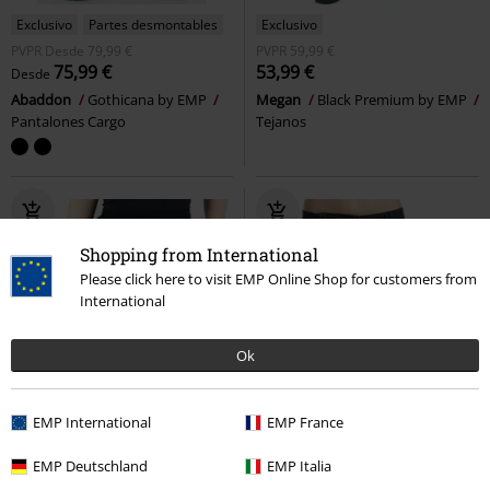
Exclusivo
Partes desmontables
Exclusivo
PVPR
Desde
79,99 €
PVPR
59,99 €
75,99 €
53,99 €
Desde
Abaddon
Gothicana by EMP
Megan
Black Premium by EMP
Pantalones Cargo
Tejanos
Shopping from International
Please click here to visit EMP Online Shop for customers from
International
Ok
EMP International
EMP France
EMP Deutschland
EMP Italia