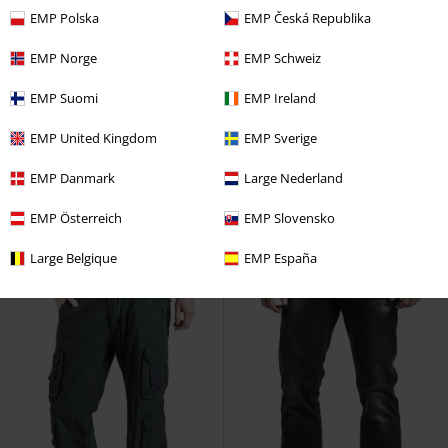
EMP Polska
EMP Česká Republika
EMP Norge
EMP Schweiz
Exclusivo
Nuevo
Talla grande
EMP Suomi
EMP Ireland
PVPR
59,99 €
PVPR
54,90 €
53,99 €
53,99 €
EMP United Kingdom
EMP Sverige
Eternal Allure
Gothicana by EMP
Midnight Bondage
Brandit
Pantalones de tela
Tejanos
EMP Danmark
Large Nederland
EMP Österreich
EMP Slovensko
Large Belgique
EMP España