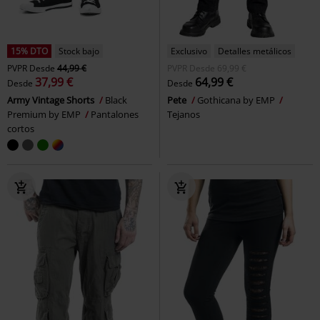
15% DTO
Stock bajo
Exclusivo
Detalles metálicos
PVPR
Desde
44,99 €
PVPR
Desde
69,99 €
37,99 €
64,99 €
Desde
Desde
Army Vintage Shorts
Black
Pete
Gothicana by EMP
Premium by EMP
Pantalones
Tejanos
cortos