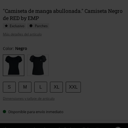
"Camiseta de manga abullonada." Camiseta Negro
de RED by EMP
Exclusivo
Parches
Más detalles del artículo
Elige
Color:
Negro
tu
talla
S
M
L
XL
XXL
Dimensiones y tallaje de artículo
Disponible para envío inmediato