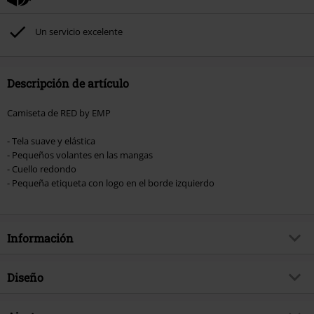
excluidos de este descuento: libros, artículos multimedia, entradas,
Rammstein, (Till) Lindemann, Böhse Onkelz, Broilers, Die Ärzte, Die Toten
Un servicio excelente
Hosen, Metality, Funko Pop!, vales regalo y artículos que incluyan una
donación.
Descripción de artículo
Camiseta de RED by EMP
- Tela suave y elástica
- Pequeños volantes en las mangas
- Cuello redondo
- Pequeña etiqueta con logo en el borde izquierdo
Información
Artículo no.
564607
Diseño
Título
Camiseta de manga abullonada.
Tipo de producto
Camiseta