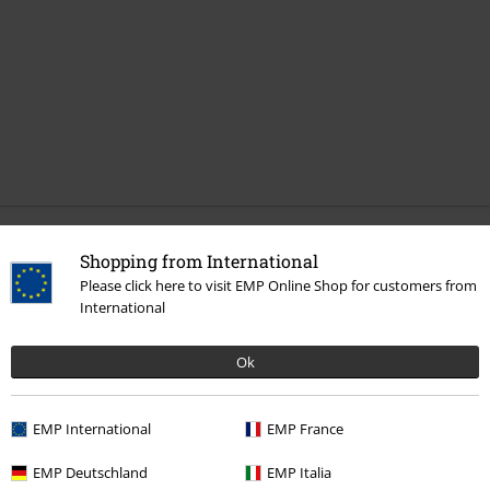
Última visita
Shopping from International
Please click here to visit EMP Online Shop for customers from
International
Ok
EMP International
EMP France
37% DTO
EMP Deutschland
EMP Italia
PVPR
22,99 €
14,44 €