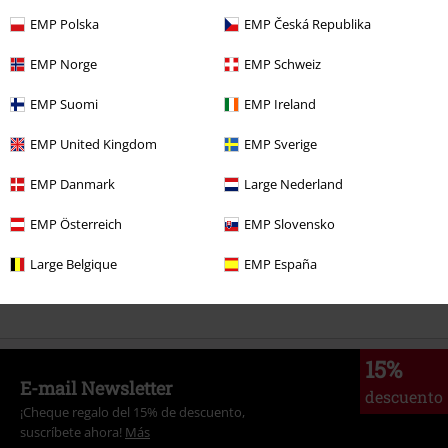
EMP Polska
EMP Česká Republika
EMP Norge
EMP Schweiz
Más categorías. Más opciones
Marcas Ropa
Marcas by EMP
RED by EMP
Camisetas & Tops
EMP Suomi
EMP Ireland
Camisetas
EMP United Kingdom
EMP Sverige
Ropa
Camisetas & Tops
Camisetas
EMP Danmark
Large Nederland
Ofertas %
Mujer
Ropa
Camisetas & Tops
Camisetas
EMP Österreich
EMP Slovensko
Ropa & accesorios
Tops
Camisetas
Large Belgique
EMP España
Estilos
Ropa negra
Camisetas negras
15%
E-mail Newsletter
descuento
¡Cheque regalo del 15% de descuento,
suscríbete ahora!
Más