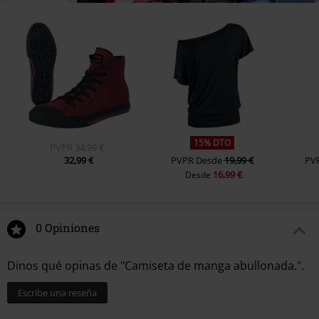
15% DTO
PVPR
34,99 €
32,99 €
PVPR
Desde
19,99 €
PV
16,99 €
Desde
0 Opiniones
Dinos qué opinas de "Camiseta de manga abullonada.".
Escribe una reseña