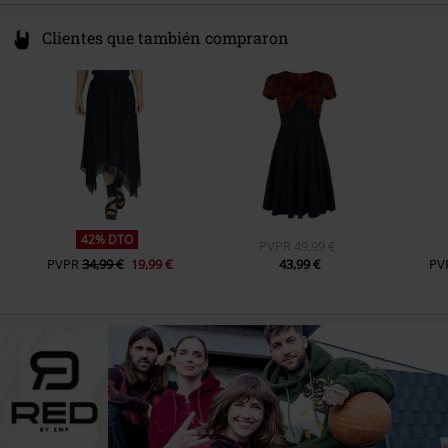
Clientes que también compraron
42% DTO
PVPR
49,99 €
PVPR
34,99 €
19,99 €
43,99 €
PV