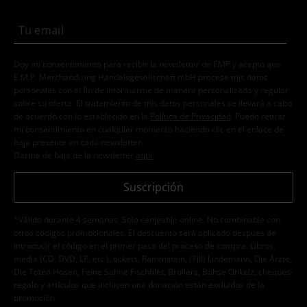
Doy mi consentimiento para recibir la newsletter de EMP y acepto que
E.M.P. Merchandising Handelsgesellschaft mbH procese mis datos
personales con el fin de informarme de manera personalizada y regular
sobre su oferta. El tratamiento de mis datos personales se llevará a cabo
de acuerdo con lo establecido en la
Política de Privacidad
. Puedo retirar
mi consentimiento en cualquier momento haciendo clic en el enlace de
baja presente en cada newsletter.
Darme de baja de la newsletter
aquí
.
Suscripción
*Válido durante 4 semanas. Solo canjeable online. No combinable con
otros códigos promocionales. El descuento será aplicado después de
introducir el código en el primer paso del proceso de compra. Libros,
media (CD, DVD, LP, etc.), tickets, Rammstein, (Till) Lindemann, Die Ärzte,
Die Toten Hosen, Feine Sahne Fischfilet, Broilers, Böhse Onkelz, cheques-
regalo y artículos que incluyen una donación están excluidos de la
promoción.