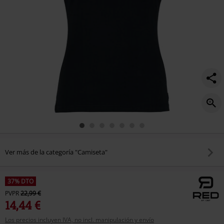
Ver más de la categoría "Camiseta"
37% DTO
PVPR
22,99 €
14,44 €
Los precios incluyen IVA, no incl. manipulación y envío