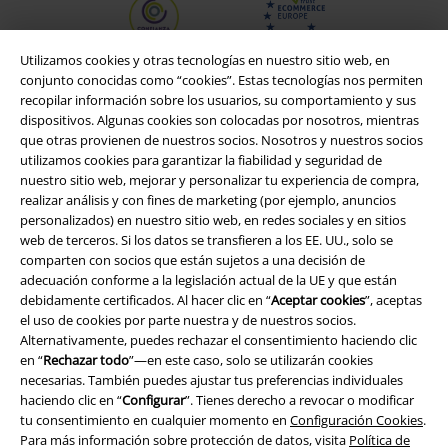
Utilizamos cookies y otras tecnologías en nuestro sitio web, en
conjunto conocidas como “cookies”. Estas tecnologías nos permiten
recopilar información sobre los usuarios, su comportamiento y sus
dispositivos. Algunas cookies son colocadas por nosotros, mientras
que otras provienen de nuestros socios. Nosotros y nuestros socios
utilizamos cookies para garantizar la fiabilidad y seguridad de
nuestro sitio web, mejorar y personalizar tu experiencia de compra,
realizar análisis y con fines de marketing (por ejemplo, anuncios
personalizados) en nuestro sitio web, en redes sociales y en sitios
web de terceros. Si los datos se transfieren a los EE. UU., solo se
Legal
comparten con socios que están sujetos a una decisión de
adecuación conforme a la legislación actual de la UE y que están
Términos y Condiciones
debidamente certificados. Al hacer clic en “
Aceptar cookies
”, aceptas
el uso de cookies por parte nuestra y de nuestros socios.
Aviso Legal
Alternativamente, puedes rechazar el consentimiento haciendo clic
en “
Rechazar todo
”—en este caso, solo se utilizarán cookies
necesarias. También puedes ajustar tus preferencias individuales
Ley protección de datos
haciendo clic en “
Configurar
”. Tienes derecho a revocar o modificar
tu consentimiento en cualquier momento en
Configuración Cookies
.
Eliminación de residuos y protección del medioambiente
Para más información sobre protección de datos, visita
Política de