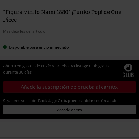
"Figura vinilo Nami 1880" ¡Funko Pop! de One
Piece
Más detalles del artículo
Disponible para envío inmediato
Ahorra en gastos de envío y prueba Backstage Club gratis
durante 30 días
Añade la suscripción de prueba al carrito.
Si ya eres socio del Backstage Club, puedes iniciar sesión aquí:
Accede ahora