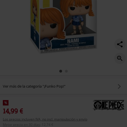
Ver más de la categoría "¡Funko Pop!"
%
14,99 €
Los precios incluyen IVA, no incl. manipulación y envío
Mejor precio en 30 días
:
12,74 €