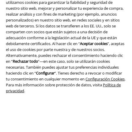
utilizamos cookies para garantizar la fiabilidad y seguridad de
nuestro sitio web, mejorar y personalizar tu experiencia de compra,
realizar análisis y con fines de marketing (por ejemplo, anuncios
Legal
personalizados) en nuestro sitio web, en redes sociales y en sitios
web de terceros. Si los datos se transfieren a los EE. UU., solo se
Términos y Condiciones
comparten con socios que están sujetos a una decisión de
adecuación conforme a la legislación actual de la UE y que están
Aviso Legal
debidamente certificados. Al hacer clic en “
Aceptar cookies
”, aceptas
el uso de cookies por parte nuestra y de nuestros socios.
Ley protección de datos
Alternativamente, puedes rechazar el consentimiento haciendo clic
en “
Rechazar todo
”—en este caso, solo se utilizarán cookies
necesarias. También puedes ajustar tus preferencias individuales
Eliminación de residuos y protección del medioambiente
haciendo clic en “
Configurar
”. Tienes derecho a revocar o modificar
tu consentimiento en cualquier momento en
Configuración Cookies
.
Declaración de Conformidad
Para más información sobre protección de datos, visita
Política de
privacidad
.
Información sobre accesibilidad
Configuración Cookies
Cancelar pedido