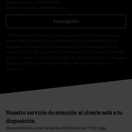
baja presente en cada newsletter.
Darme de baja de la newsletter
aquí
.
Suscripción
*Válido durante 4 semanas. Solo canjeable online. No combinable con
otros códigos promocionales. El descuento será aplicado después de
introducir el código en el primer paso del proceso de compra. Libros,
media (CD, DVD, LP, etc.), tickets, Rammstein, (Till) Lindemann, Die Ärzte,
Die Toten Hosen, Feine Sahne Fischfilet, Broilers, Böhse Onkelz, cheques-
regalo y artículos que incluyen una donación están excluidos de la
promoción.
Nuestro servicio de atención al cliente está a tu
disposición
Disponibilidad: Lunes desde las 09:00 hasta las 17:00.
Más