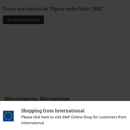
Dinos qué opinas de "Figura vinilo Nami 1880".
Escribe una reseña
Más categorías. Más opciones
Películas & TV
Figuras
Shopping from International
Please click here to visit EMP Online Shop for customers from
Películas & TV
Películas & TV
Series TV
Figures
International