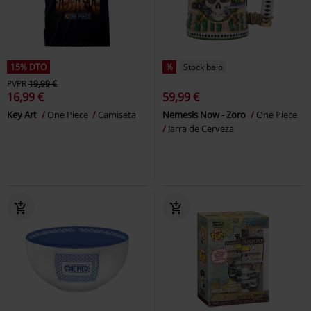
15% DTO
%
Stock bajo
PVPR
19,99 €
16,99 €
59,99 €
Key Art
One Piece
Camiseta
Nemesis Now - Zoro
One Piece
Jarra de Cerveza