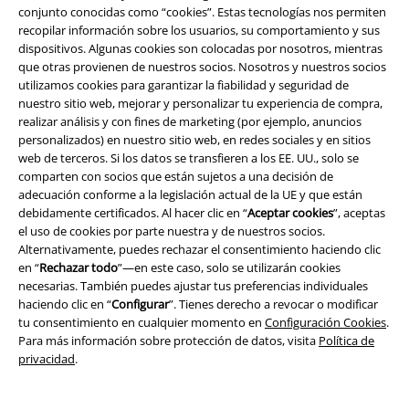
conjunto conocidas como “cookies”. Estas tecnologías nos permiten
núcleo de One Piece gira en torno al joven pirata Monkey D. Luffy. No
recopilar información sobre los usuarios, su comportamiento y sus
sólo destaca por su vestimenta típica, sino por su inusual flexibilidad.
dispositivos. Algunas cookies son colocadas por nosotros, mientras
No es casualidad: cuando comió la fruta chicle, todo su cuerpo se volvió
que otras provienen de nuestros socios. Nosotros y nuestros socios
elástico como la goma. No es de extrañar, pues, que a la baya púrpura
utilizamos cookies para garantizar la fiabilidad y seguridad de
también se la llame la fruta del diablo.
nuestro sitio web, mejorar y personalizar tu experiencia de compra,
realizar análisis y con fines de marketing (por ejemplo, anuncios
Cuando el pirata elástico cumple 17 años, abandona su hogar y quiere
personalizados) en nuestro sitio web, en redes sociales y en sitios
encontrar el tesoro "One Piece". Si lo encuentra, se convertirá en el rey
web de terceros. Si los datos se transfieren a los EE. UU., solo se
de los piratas. A lo largo de sus muchas, muchas aventuras (One Piece
comparten con socios que están sujetos a una decisión de
existe desde hace casi tres décadas) se han introducido varios
adecuación conforme a la legislación actual de la UE y que están
personajes icónicos, como Roronoa Zoro, Nami, Kaido, Shanks y Sabo.
debidamente certificados. Al hacer clic en “
Aceptar cookies
”, aceptas
el uso de cookies por parte nuestra y de nuestros socios.
Con el tiempo, la serie se convirtió en algo más que un éxito: se
Alternativamente, puedes rechazar el consentimiento haciendo clic
convirtió en un imperio. Ha habido largometrajes, especiales de
en “
Rechazar todo
”—en este caso, solo se utilizarán cookies
televisión, videojuegos, juegos de cartas coleccionables e incluso un
necesarias. También puedes ajustar tus preferencias individuales
parque temático construido en torno al universo de One Piece.
haciendo clic en “
Configurar
”. Tienes derecho a revocar o modificar
tu consentimiento en cualquier momento en
Configuración Cookies
.
Experimenta por ti mismo las aventuras de la pandilla del
Para más información sobre protección de datos, visita
Política de
sombrero de paja
privacidad
.
El merchandising de One Piece de EMP ofrece una inmersión profunda
en el mundo de One Piece. Empezando, por supuesto, por el propio