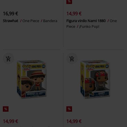
%
16,99 €
14,99 €
Strawhat
One Piece
Bandera
Figura vinilo Nami 1880
One
Piece
¡Funko Pop!
%
%
14,99 €
14,99 €