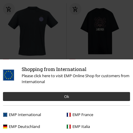
%
Nuevo
%
Más Grande
Shopping from International
16,99 €
19,99 €
Please click here to visit EMP Online Shop for customers from
International
Gum-Gum Fruit
One Piece
Chopper
One Piece
Camiseta
Camiseta
Oversized
Ok
EMP International
EMP France
EMP Deutschland
EMP Italia