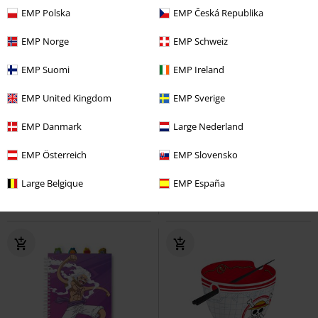
EMP Polska
EMP Česká Republika
EMP Norge
EMP Schweiz
EMP Suomi
EMP Ireland
EMP United Kingdom
EMP Sverige
%
Nuevo
EMP Danmark
Large Nederland
6,99 €
26,99 €
Monkey D. Luffy & Nami (Bitty
Straw Hat Crew - Skulls
One
EMP Österreich
EMP Slovensko
POP!) Set de 2
One Piece
Piece
Camiseta
Funko Bitty Pop!
Large Belgique
EMP España