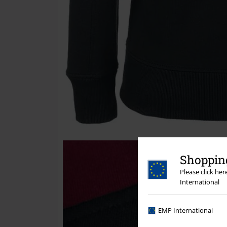
Shopping
Please click he
International
EMP International