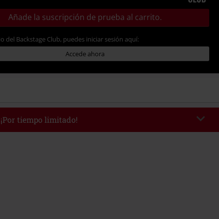
Añade la suscripción de prueba al carrito.
io del Backstage Club, puedes iniciar sesión aquí:
Accede ahora
 ¡Por tiempo limitado!
AFTERWORK
Copia el código
 desde 16:00 hasta 23:59.
edido mínimo 49,99 €.
r el código, el descuento se deducirá automáticamente al final del pedido.
 con otras promociones Códigos promocionales.. Quedan excluidos de este
ros, artículos multimedia, entradas, Rammstein, (Till) Lindemann, Böhse
rs, Die Ärzte, Die Toten Hosen, Metality, Funko Pop!, vales regalo y artículos