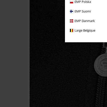
EMP Polska
EMP Suomi
EMP Danmark
Large Belgique