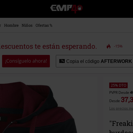
EMP
-
Música,
Películas,
r
Hombre
Niños
Ofertas %
TV
&
Gaming
descuentos te están esperando.
-15%
Merch
-
Ropa
¡Consíguelo ahora!
Copia el código
AFTERWORK
Alternativa
25% DTO
PVPR
Desde
4
37,
Desde
Los precios in
"Freak
burdeo