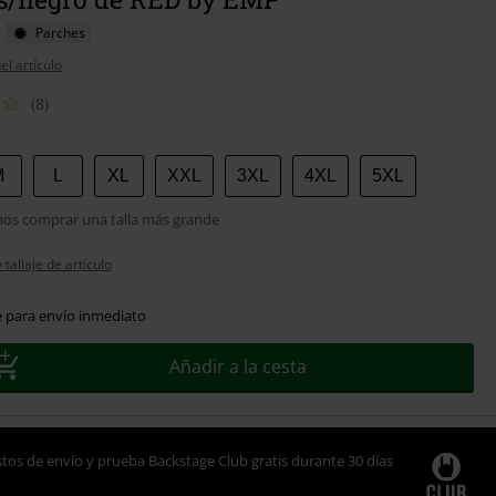
Parches
el artículo
(8)
M
L
XL
XXL
3XL
4XL
5XL
s comprar una talla más grande
tallaje de artículo
e para envío inmediato
Añadir a la cesta
tos de envío y prueba Backstage Club gratis durante 30 días