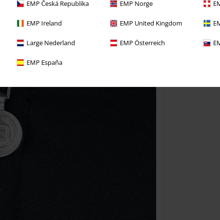
EMP Česká Republika
EMP Norge
EM
EMP Ireland
EMP United Kingdom
EM
Large Nederland
EMP Österreich
EM
EMP España