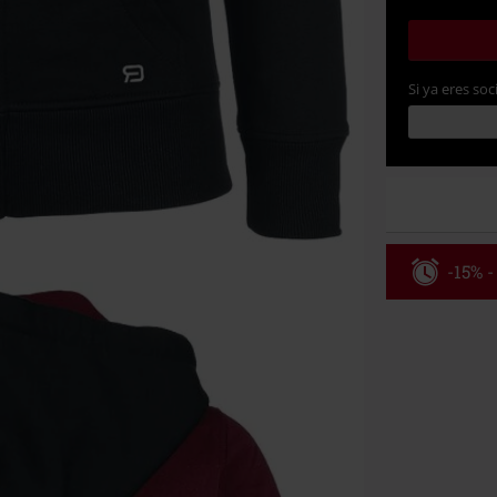
Si ya eres soc
-15% -
Código
Válidez 8/6/26
Solo online. P
Tras introduci
No acumulable
descuento: lib
Onkelz, Broile