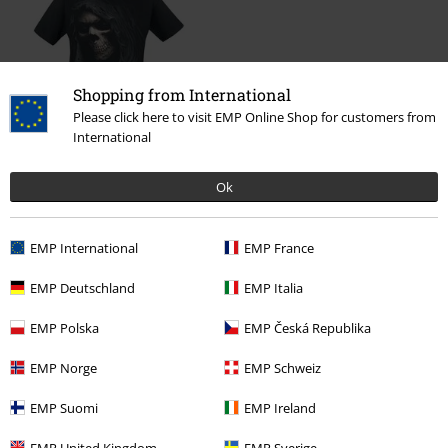
Shopping from International
Please click here to visit EMP Online Shop for customers from
International
19,99 €
Desde
Ok
Más categorías. Más opciones
EMP International
EMP France
Nuevo
Ropa
Camisetas & Tops
Camisetas
EMP Deutschland
EMP Italia
Estilos
Festivales y conciertos
Ropa
Camisetas De Festival
EMP Polska
EMP Česká Republika
Estilos
Gothic
Ropa
Camisetas & Tops
Camisetas
EMP Norge
EMP Schweiz
Estilos
Horror
Camisetas
EMP Suomi
EMP Ireland
Ropa & accesorios
Tops
Camisetas
EMP United Kingdom
EMP Sverige