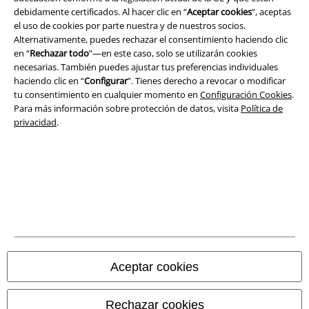
Términos y Condiciones
debidamente certificados. Al hacer clic en “
Aceptar cookies
”, aceptas
el uso de cookies por parte nuestra y de nuestros socios.
Aviso Legal
Alternativamente, puedes rechazar el consentimiento haciendo clic
en “
Rechazar todo
”—en este caso, solo se utilizarán cookies
Ley protección de datos
necesarias. También puedes ajustar tus preferencias individuales
haciendo clic en “
Configurar
”. Tienes derecho a revocar o modificar
tu consentimiento en cualquier momento en
Configuración Cookies
.
Eliminación de residuos y protección del medioambiente
Para más información sobre protección de datos, visita
Política de
privacidad
.
Declaración de Conformidad
Información sobre accesibilidad
Configuración Cookies
Cancelar pedido
Todos los precios incluyen el IVA pero no los
gastos de transporte
Aceptar cookies
© 1986-2026 E.M.P. Merchandising HGmbH
Rechazar cookies