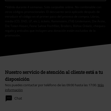
*Válido durante 4 semanas. Solo canjeable online. No combinable con
otros códigos promocionales. El descuento será aplicado después de
introducir el código en el primer paso del proceso de compra. Libros,
media (CD, DVD, LP, etc.), tickets, Rammstein, (Till) Lindemann, Die Ärzte,
Die Toten Hosen, Feine Sahne Fischfilet, Broilers, Böhse Onkelz, cheques-
regalo y artículos que incluyen una donación están excluidos de la
promoción.
Nuestro servicio de atención al cliente está a tu
disposición
Nos puedes contactar por teléfono de las 09:00 hasta las 17:00.
Más
información
Chat