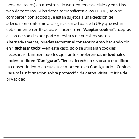
personalizados) en nuestro sitio web, en redes sociales y en sitios
web de terceros. Si los datos se transfieren a los EE. UU., solo se
comparten con socios que están sujetos a una decisión de
Legal
adecuación conforme a la legislación actual de la UE y que están
debidamente certificados. Al hacer clic en “
Aceptar cookies
”, aceptas
Términos y Condiciones
el uso de cookies por parte nuestra y de nuestros socios.
Alternativamente, puedes rechazar el consentimiento haciendo clic
Aviso Legal
en “
Rechazar todo
”—en este caso, solo se utilizarán cookies
necesarias. También puedes ajustar tus preferencias individuales
haciendo clic en “
Configurar
”. Tienes derecho a revocar o modificar
Ley protección de datos
tu consentimiento en cualquier momento en
Configuración Cookies
.
Para más información sobre protección de datos, visita
Política de
Eliminación de residuos y protección del medioambiente
privacidad
.
Declaración de Conformidad
Información sobre accesibilidad
Configuración Cookies
Cancelar pedido