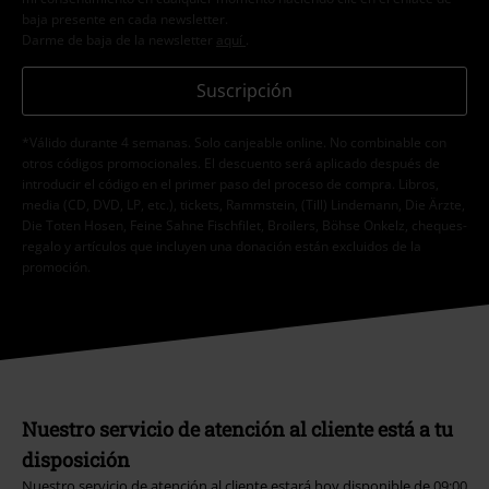
baja presente en cada newsletter.
Darme de baja de la newsletter
aquí
.
Suscripción
*Válido durante 4 semanas. Solo canjeable online. No combinable con
otros códigos promocionales. El descuento será aplicado después de
introducir el código en el primer paso del proceso de compra. Libros,
media (CD, DVD, LP, etc.), tickets, Rammstein, (Till) Lindemann, Die Ärzte,
Die Toten Hosen, Feine Sahne Fischfilet, Broilers, Böhse Onkelz, cheques-
regalo y artículos que incluyen una donación están excluidos de la
promoción.
Nuestro servicio de atención al cliente está a tu
disposición
Nuestro servicio de atención al cliente estará hoy disponible de 09:00