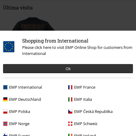
Última visita
Shopping from International
Please click here to visit EMP Online Shop for customers from
International
33% DTO
Ok
PVPR
Desde
29,99 €
19,99 €
Desde
EMP International
EMP France
EMP Deutschland
EMP Italia
Más categorías. Más opciones
EMP Polska
EMP Česká Republika
Ropa
Camisetas & Tops
Camisetas
EMP Norge
EMP Schweiz
Ropa & accesorios
Tops
Camisetas
EMP Suomi
EMP Ireland