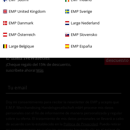
Tallas Grandes
Camisetas & Tops
Camisetas
EMP United Kingdom
EMP Sverige
Estilos
Festivales y conciertos
Band Merch
EMP Danmark
Large Nederland
Estilos
Ropa negra
Camisetas negras
EMP Österreich
EMP Slovensko
Large Belgique
EMP España
15%
E-mail Newsletter
descuento
¡Cheque regalo del 15% de descuento,
suscríbete ahora!
Más
Doy mi consentimiento para recibir la newsletter de EMP y acepto que
E.M.P. Merchandising Handelsgesellschaft mbH procese mis datos
personales con el fin de informarme de manera personalizada y regular
sobre su oferta. El tratamiento de mis datos personales se llevará a cabo
de acuerdo con lo establecido en la
Política de Privacidad
. Puedo retirar
mi consentimiento en cualquier momento haciendo clic en el enlace de