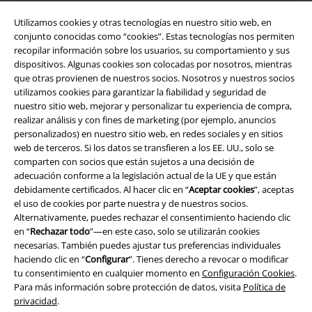
Utilizamos cookies y otras tecnologías en nuestro sitio web, en
conjunto conocidas como “cookies”. Estas tecnologías nos permiten
recopilar información sobre los usuarios, su comportamiento y sus
dispositivos. Algunas cookies son colocadas por nosotros, mientras
que otras provienen de nuestros socios. Nosotros y nuestros socios
utilizamos cookies para garantizar la fiabilidad y seguridad de
nuestro sitio web, mejorar y personalizar tu experiencia de compra,
realizar análisis y con fines de marketing (por ejemplo, anuncios
personalizados) en nuestro sitio web, en redes sociales y en sitios
Legal
web de terceros. Si los datos se transfieren a los EE. UU., solo se
comparten con socios que están sujetos a una decisión de
Términos y Condiciones
adecuación conforme a la legislación actual de la UE y que están
debidamente certificados. Al hacer clic en “
Aceptar cookies
”, aceptas
Aviso Legal
el uso de cookies por parte nuestra y de nuestros socios.
Alternativamente, puedes rechazar el consentimiento haciendo clic
Ley protección de datos
en “
Rechazar todo
”—en este caso, solo se utilizarán cookies
necesarias. También puedes ajustar tus preferencias individuales
haciendo clic en “
Configurar
”. Tienes derecho a revocar o modificar
Eliminación de residuos y protección del medioambiente
tu consentimiento en cualquier momento en
Configuración Cookies
.
Para más información sobre protección de datos, visita
Política de
Declaración de Conformidad
privacidad
.