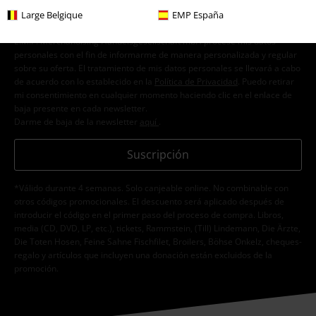
Large Belgique
EMP España
Doy mi consentimiento para recibir la newsletter de EMP y acepto que
E.M.P. Merchandising Handelsgesellschaft mbH procese mis datos
personales con el fin de informarme de manera personalizada y regular
sobre su oferta. El tratamiento de mis datos personales se llevará a cabo
de acuerdo con lo establecido en la
Política de Privacidad
. Puedo retirar
mi consentimiento en cualquier momento haciendo clic en el enlace de
baja presente en cada newsletter.
Darme de baja de la newsletter
aquí
.
Suscripción
*Válido durante 4 semanas. Solo canjeable online. No combinable con
otros códigos promocionales. El descuento será aplicado después de
introducir el código en el primer paso del proceso de compra. Libros,
media (CD, DVD, LP, etc.), tickets, Rammstein, (Till) Lindemann, Die Ärzte,
Die Toten Hosen, Feine Sahne Fischfilet, Broilers, Böhse Onkelz, cheques-
regalo y artículos que incluyen una donación están excluidos de la
promoción.