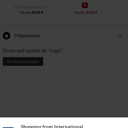
%
PVPR
Desde
49,99 €
32,99 €
20,39 €
Desde
Desde
0 Opiniones
Dinos qué opinas de "Logo".
Escribe una reseña
Shopping from International