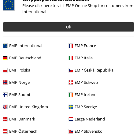
Please click here to visit EMP Online Shop for customers from
Más categorías. Más opciones
International
Ropa & accesorios
Joyería y otros
Sombreros y gorras
Ok
Nuevo
Accesorios
Caps
Band Merch
Top Bands
Iron Maiden
Accesorios
EMP International
EMP France
Accesorios
Sombreros y gorras
Gorras
EMP Deutschland
EMP Italia
Estilos
Ideas de regalo
Hombre
EMP Polska
EMP Česká Republika
EMP Norge
EMP Schweiz
15%
EMP Suomi
EMP Ireland
E-mail Newsletter
descuento
EMP United Kingdom
EMP Sverige
¡Cheque regalo del 15% de descuento,
suscríbete ahora!
Más
EMP Danmark
Large Nederland
EMP Österreich
EMP Slovensko