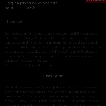
¡Cheque regalo del 15% de descuento,
suscríbete ahora!
Más
Doy mi consentimiento para recibir la newsletter de EMP y acepto que
E.M.P. Merchandising Handelsgesellschaft mbH procese mis datos
personales con el fin de informarme de manera personalizada y regular
sobre su oferta. El tratamiento de mis datos personales se llevará a cabo
de acuerdo con lo establecido en la
Política de Privacidad
. Puedo retirar
mi consentimiento en cualquier momento haciendo clic en el enlace de
baja presente en cada newsletter.
Darme de baja de la newsletter
aquí
.
Suscripción
*Válido durante 4 semanas. Solo canjeable online. No combinable con
otros códigos promocionales. El descuento será aplicado después de
introducir el código en el primer paso del proceso de compra. Libros,
media (CD, DVD, LP, etc.), tickets, Rammstein, (Till) Lindemann, Die Ärzte,
Die Toten Hosen, Feine Sahne Fischfilet, Broilers, Böhse Onkelz, cheques-