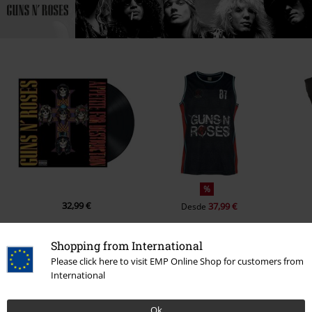
%
32,99 €
37,99 €
Desde
Shopping from International
Please click here to visit EMP Online Shop for customers from
0 Opiniones
International
Dinos qué opinas de "Soccer Jersey".
Ok