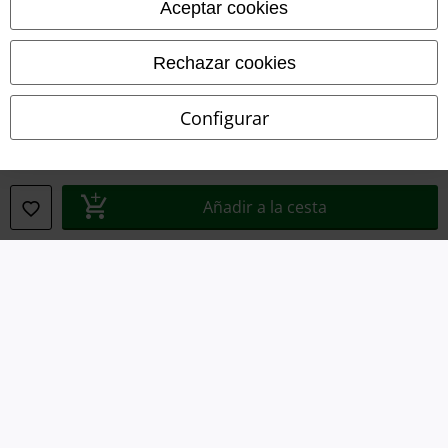
Aceptar cookies
Eliminación de residuos y protección del medioambiente
Rechazar cookies
Declaración de Conformidad
Configurar
Información sobre accesibilidad
Configuración Cookies
Añadir a la cesta
Cancelar pedido
Todos los precios incluyen el IVA pero no los
gastos de transporte
© 1986-2026 E.M.P. Merchandising HGmbH
Tiendas EMP online
EMP International