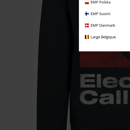
EMP Polska
EMP Suomi
EMP Danmark
Large Belgique