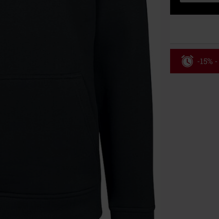
-15% -
Código
Válido hasta 8
Solo online. P
Tras introduci
No acumulable
descuento: lib
Onkelz, Broile
que incluyan 