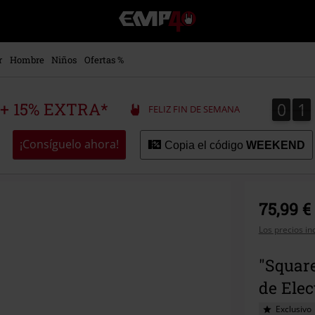
EMP
-
Música,
Películas,
r
Hombre
Niños
Ofertas %
TV
&
Gaming
0
1
0
1
 + 15% EXTRA*
FELIZ FIN DE SEMANA
Merch
-
Ropa
¡Consíguelo ahora!
Copia el código
WEEKEND
Alternativa
75,99 €
Los precios in
"Squar
de Elec
Exclusivo