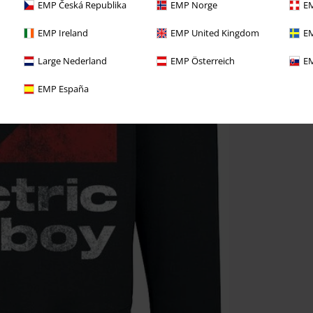
EMP Česká Republika
EMP Norge
EM
EMP Ireland
EMP United Kingdom
EM
Large Nederland
EMP Österreich
EM
EMP España