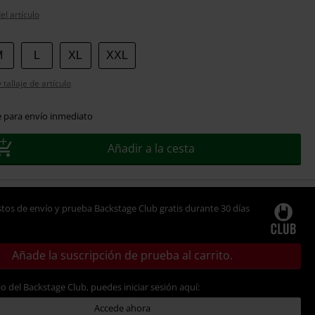
el artículo
M
L
XL
XXL
tallaje de artículo
e para envío inmediato
Añadir a la cesta
tos de envío y prueba Backstage Club gratis durante 30 días
Añade la suscripción de prueba al carrito.
io del Backstage Club, puedes iniciar sesión aquí:
Accede ahora