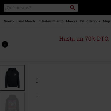
Ir al
Buscar
Buscar
contenido
en
principal
el
catálogo
Nuevo
Band Merch
Entretenimiento
Marcas
Estilo de vida
Muje
Hasta un 70% DTO.
https://www.emp-
online.es/p/square-
logo/531411.html