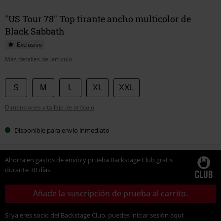
"US Tour 78" Top tirante ancho multicolor de
Black Sabbath
Exclusivo
Más detalles del artículo
Elige
S
M
L
XL
XXL
tu
Dimensiones y tallaje de artículo
talla
Disponible para envío inmediato
Ahorra en gastos de envío y prueba Backstage Club gratis
durante 30 días
Añade la suscripción de prueba al carrito.
Si ya eres socio del Backstage Club, puedes iniciar sesión aquí: