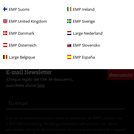
Ropa & accesorios
Tops
Tops
EMP Suomi
EMP Ireland
Ropa
Camisetas & Tops
Top Tirante Ancho
EMP United Kingdom
EMP Sverige
Tallas Grandes
Camisetas & Tops
Tank Tops
EMP Danmark
Large Nederland
Nuevo
Ropa
Camisetas & Tops
Top Tirante Ancho
EMP Österreich
EMP Slovensko
Large Belgique
EMP España
15%
E-mail Newsletter
descuento
¡Cheque regalo del 15% de descuento,
suscríbete ahora!
Más
Doy mi consentimiento para recibir la newsletter de EMP y acepto que
E.M.P. Merchandising Handelsgesellschaft mbH procese mis datos
personales con el fin de informarme de manera personalizada y regular