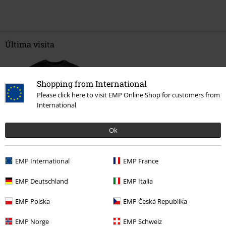
Última visita
Shopping from International
Please click here to visit EMP Online Shop for customers from
International
Ok
%
19,99 €
EMP International
EMP France
EMP Deutschland
EMP Italia
Más categorías. Más opciones
EMP Polska
EMP Česká Republika
Tallas Grandes
Ropa de Hombre
EMP Norge
EMP Schweiz