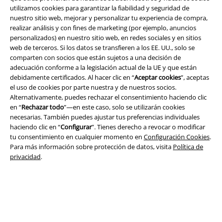
utilizamos cookies para garantizar la fiabilidad y seguridad de
nuestro sitio web, mejorar y personalizar tu experiencia de compra,
realizar análisis y con fines de marketing (por ejemplo, anuncios
personalizados) en nuestro sitio web, en redes sociales y en sitios
web de terceros. Si los datos se transfieren a los EE. UU., solo se
Legal
comparten con socios que están sujetos a una decisión de
adecuación conforme a la legislación actual de la UE y que están
Términos y Condiciones
debidamente certificados. Al hacer clic en “
Aceptar cookies
”, aceptas
el uso de cookies por parte nuestra y de nuestros socios.
Aviso Legal
Alternativamente, puedes rechazar el consentimiento haciendo clic
en “
Rechazar todo
”—en este caso, solo se utilizarán cookies
necesarias. También puedes ajustar tus preferencias individuales
Ley protección de datos
haciendo clic en “
Configurar
”. Tienes derecho a revocar o modificar
tu consentimiento en cualquier momento en
Configuración Cookies
.
Eliminación de residuos y protección del medioambiente
Para más información sobre protección de datos, visita
Política de
privacidad
.
Declaración de Conformidad
Información sobre accesibilidad
Configuración Cookies