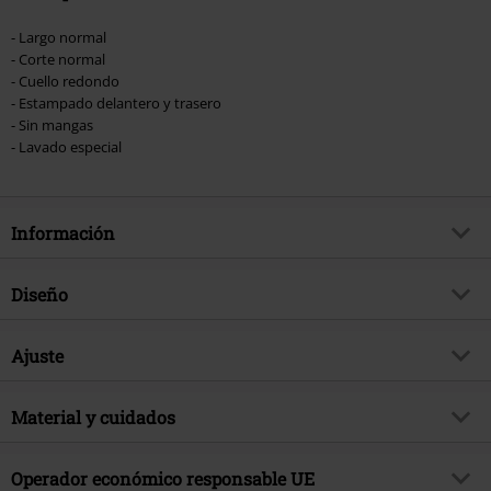
- Largo normal
- Corte normal
- Cuello redondo
- Estampado delantero y trasero
- Sin mangas
- Lavado especial
Información
Artículo no.
575045
Diseño
Título
US Tour 78
Tipo de producto
Top tirante ancho
Género Musical
Ajuste
Heavy Metal
Patrón
Liso
Exclusivo
Si
Forma/Tops
Regular
Lavado
Material y cuidados
Lavado al Ácido
tema producto
Merch Bandas, Bandas
Largo (de la ropa)
Normal
Estampada
si
Firma
no
Material Externo
100% algodón
Operador económico responsable UE
Forma Escote
Cuello Redondo
Licencia
licencia oficial del producto