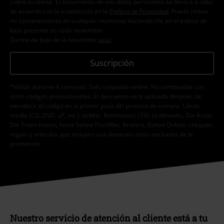
sobre su oferta. El tratamiento de mis datos personales se llevará a cabo
de acuerdo con lo establecido en la
Política de Privacidad
. Puedo retirar
mi consentimiento en cualquier momento haciendo clic en el enlace de
baja presente en cada newsletter.
Darme de baja de la newsletter
aquí
.
Suscripción
*Válido durante 4 semanas. Solo canjeable online. No combinable con
otros códigos promocionales. El descuento será aplicado después de
introducir el código en el primer paso del proceso de compra. Libros,
media (CD, DVD, LP, etc.), tickets, Rammstein, (Till) Lindemann, Die Ärzte,
Die Toten Hosen, Feine Sahne Fischfilet, Broilers, Böhse Onkelz, cheques-
regalo y artículos que incluyen una donación están excluidos de la
promoción.
Nuestro servicio de atención al cliente está a tu