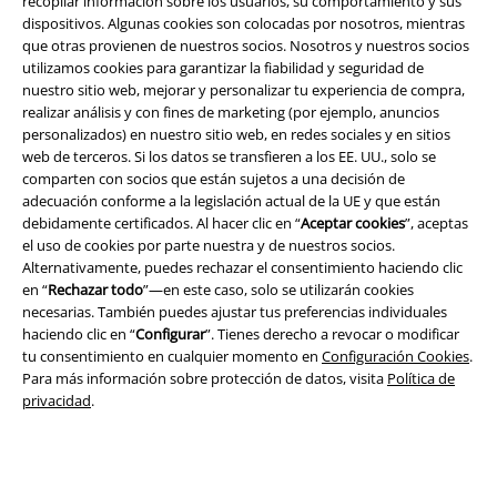
recopilar información sobre los usuarios, su comportamiento y sus
dispositivos. Algunas cookies son colocadas por nosotros, mientras
que otras provienen de nuestros socios. Nosotros y nuestros socios
utilizamos cookies para garantizar la fiabilidad y seguridad de
nuestro sitio web, mejorar y personalizar tu experiencia de compra,
realizar análisis y con fines de marketing (por ejemplo, anuncios
personalizados) en nuestro sitio web, en redes sociales y en sitios
web de terceros. Si los datos se transfieren a los EE. UU., solo se
Legal
comparten con socios que están sujetos a una decisión de
adecuación conforme a la legislación actual de la UE y que están
Términos y Condiciones
debidamente certificados. Al hacer clic en “
Aceptar cookies
”, aceptas
el uso de cookies por parte nuestra y de nuestros socios.
Aviso Legal
Alternativamente, puedes rechazar el consentimiento haciendo clic
en “
Rechazar todo
”—en este caso, solo se utilizarán cookies
necesarias. También puedes ajustar tus preferencias individuales
Ley protección de datos
haciendo clic en “
Configurar
”. Tienes derecho a revocar o modificar
tu consentimiento en cualquier momento en
Configuración Cookies
.
Eliminación de residuos y protección del medioambiente
Para más información sobre protección de datos, visita
Política de
privacidad
.
Declaración de Conformidad
Información sobre accesibilidad