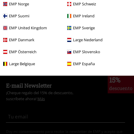
Marcas Ropa
Ropa
Vestidos
Vestidos Cortos
EMP Norge
EMP Schweiz
Marcas Ropa
Mujer
EMP Suomi
EMP Ireland
Tallas Grandes
Vestidos
Vestidos Cortos
EMP United Kingdom
EMP Sverige
Ofertas %
Mujer
Ropa
Vestidos
EMP Danmark
Large Nederland
Marcas Ropa
Marcas by EMP
Black Premium by EMP
Vestidos
EMP Österreich
EMP Slovensko
Vestido Cortos
Large Belgique
EMP España
15%
E-mail Newsletter
descuento
¡Cheque regalo del 15% de descuento,
suscríbete ahora!
Más
Doy mi consentimiento para recibir la newsletter de EMP y acepto que