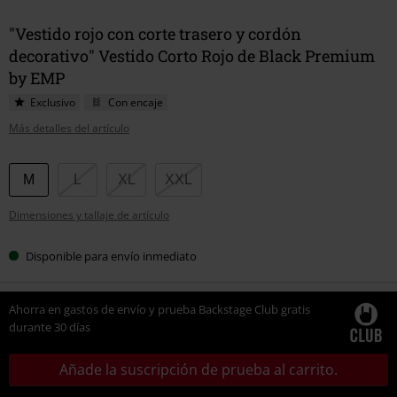
"Vestido rojo con corte trasero y cordón
decorativo" Vestido Corto Rojo de Black Premium
by EMP
Exclusivo
Con encaje
Más detalles del artículo
Elige
M
L
XL
XXL
tu
Dimensiones y tallaje de artículo
talla
Disponible para envío inmediato
Ahorra en gastos de envío y prueba Backstage Club gratis
durante 30 días
Añade la suscripción de prueba al carrito.