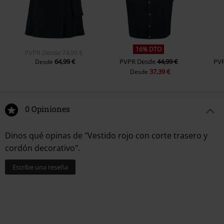
16% DTO
PVPR
Desde
74,99 €
64,99 €
PVPR
Desde
44,99 €
PV
Desde
37,39 €
Desde
0 Opiniones
Dinos qué opinas de "Vestido rojo con corte trasero y
cordón decorativo".
Escribe una reseña