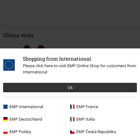
Última visita
Shopping from International
Please click here to visit EMP Online Shop for customers from
International
Ok
47% DTO
PVPR
37,99 €
19,99 €
EMP International
EMP France
EMP Deutschland
EMP Italia
Más categorías. Más opciones
EMP Polska
EMP Česká Republika