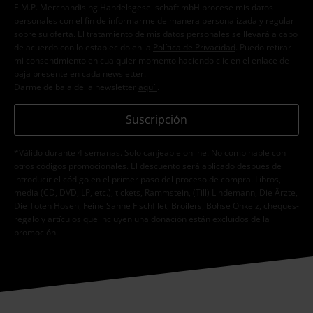
E.M.P. Merchandising Handelsgesellschaft mbH procese mis datos
personales con el fin de informarme de manera personalizada y regular
sobre su oferta. El tratamiento de mis datos personales se llevará a cabo
de acuerdo con lo establecido en la
Política de Privacidad
. Puedo retirar
mi consentimiento en cualquier momento haciendo clic en el enlace de
baja presente en cada newsletter.
Darme de baja de la newsletter
aquí
.
Suscripción
*Válido durante 4 semanas. Solo canjeable online. No combinable con
otros códigos promocionales. El descuento será aplicado después de
introducir el código en el primer paso del proceso de compra. Libros,
media (CD, DVD, LP, etc.), tickets, Rammstein, (Till) Lindemann, Die Ärzte,
Die Toten Hosen, Feine Sahne Fischfilet, Broilers, Böhse Onkelz, cheques-
regalo y artículos que incluyen una donación están excluidos de la
promoción.