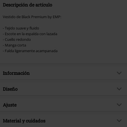
Descripción de artículo
Vestido de Black Premium by EMP:
- Tejido suave y fluido
- Escote en la espalda con lazada
- Cuello redondo
- Manga corta
- Falda ligeramente acampanada
Información
Artículo no.
476698
Diseño
Título
Vestido rojo con corte trasero y
cordón decorativo
Tipo de producto
Vestido Corto
Ajuste
Brand
Black Premium by EMP
Tipo de vestido
Jersey
Características especiales
Cintura elástica
Exclusivo
Si
Patrón
Material y cuidados
Liso