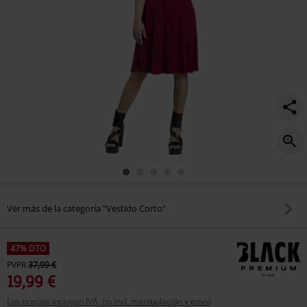
decorativo/476698.html
Ver más de la categoría "Vestido Corto"
47% DTO
PVPR
37,99 €
19,99 €
Los precios incluyen IVA, no incl. manipulación y envío