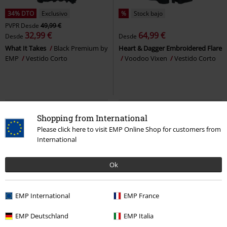
34% DTO
Exclusivo
%
Stock bajo
PVPR
Desde
49,99 €
32,99 €
64,99 €
Desde
Desde
What It Takes
Black Premium by
Heart & Dagger Embroidered Flare
EMP
Vestido Corto
Voodoo Vixen
Vestido Corto
Shopping from International
Please click here to visit EMP Online Shop for customers from
International
Ok
EMP International
EMP France
26% DTO
Exclusivo
Talla grande
EMP Deutschland
EMP Italia
PVPR
Desde
59,99 €