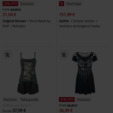
52% DTO
Exclusivo
%
Stock bajo
PVPR
44,99 €
21,59 €
151,99 €
Original Sinners
Rock Rebel by
Gothic
Sinister Gothic
EMP
Bañador
Vestidos de longitud media
Exclusivo
Talla grande
41% DTO
Exclusivo
PVPR
Desde
44,99 €
PVPR
44,99 €
37,99 €
26,39 €
Desde