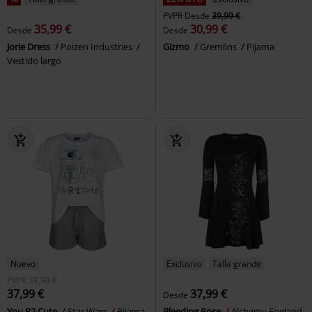
PVPR
Desde
39,99 €
35,99 €
30,99 €
Desde
Desde
Jorie Dress
Poizen Industries
Gizmo
Gremlins
Pijama
Vestido largo
Nuevo
Exclusivo
Talla grande
PVPR
39,99 €
37,99 €
37,99 €
Desde
You R2 Cute
Star Wars
Pijama
Bleeding Rose
Alchemy England