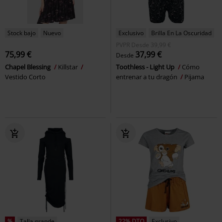
Stock bajo
Nuevo
Exclusivo
Brilla En La Oscuridad
PVPR
Desde
39,99 €
75,99 €
37,99 €
Desde
Chapel Blessing
Killstar
Toothless - Light Up
Cómo
Vestido Corto
entrenar a tu dragón
Pijama
%
Talla grande
22% DTO
Exclusivo