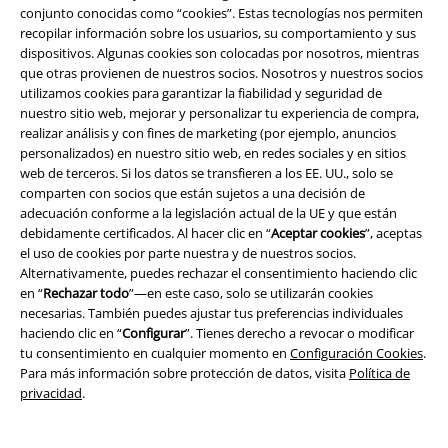
conjunto conocidas como “cookies”. Estas tecnologías nos permiten
EMP Eventos
recopilar información sobre los usuarios, su comportamiento y sus
dispositivos. Algunas cookies son colocadas por nosotros, mientras
Programa de Afiliados
que otras provienen de nuestros socios. Nosotros y nuestros socios
utilizamos cookies para garantizar la fiabilidad y seguridad de
Sostenibilidad
nuestro sitio web, mejorar y personalizar tu experiencia de compra,
realizar análisis y con fines de marketing (por ejemplo, anuncios
personalizados) en nuestro sitio web, en redes sociales y en sitios
web de terceros. Si los datos se transfieren a los EE. UU., solo se
comparten con socios que están sujetos a una decisión de
adecuación conforme a la legislación actual de la UE y que están
debidamente certificados. Al hacer clic en “
Aceptar cookies
”, aceptas
el uso de cookies por parte nuestra y de nuestros socios.
Alternativamente, puedes rechazar el consentimiento haciendo clic
en “
Rechazar todo
”—en este caso, solo se utilizarán cookies
Comunidad
necesarias. También puedes ajustar tus preferencias individuales
haciendo clic en “
Configurar
”. Tienes derecho a revocar o modificar
tu consentimiento en cualquier momento en
Configuración Cookies
.
Para más información sobre protección de datos, visita
Política de
privacidad
.