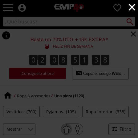
×
EMP
0
-
Música,
Buscar
Buscar
Películas,
en
TV
el
&
catálogo
Hasta un 70% DTO. + 15% EXTRA*
Gaming
FELIZ FIN DE SEMANA
Merch
-
0
2
0
8
5
1
3
7
0
2
0
8
5
1
3
6
4
8
6
7
Ropa
Alternativa
¡Consíguelo ahora!
Copia el código
WEEKEND
Ropa & accesorios
Una pieza (1120)
Vestidos
(700)
Pyjamas
(105)
Ropa interior
(338)
Filtro