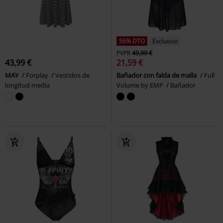
56% DTO
Exclusivo
PVPR
49,99 €
43,99 €
21,59 €
MAY
Forplay
Vestidos de
Bañador con falda de malla
Full
longitud media
Volume by EMP
Bañador