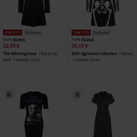
45% DTO
Exclusivo
53% DTO
Exclusivo
PVPR
59,99 €
PVPR
75,99 €
32,99 €
35,19 €
The Witching Hour
R.E.D. by
EMP Signature Collection
Ghost
EMP
Vestido Corto
Vestido Corto