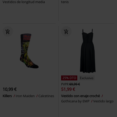
Vestidos de longitud media
tenis
25% DTO
Exclusivo
PVPR
69,99 €
10,99 €
51,99 €
Killers
Iron Maiden
Calcetines
Vestido con enaje croché
Gothicana by EMP
Vestido largo