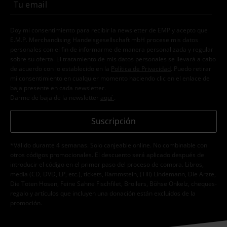
Doy mi consentimiento para recibir la newsletter de EMP y acepto que
E.M.P. Merchandising Handelsgesellschaft mbH procese mis datos
personales con el fin de informarme de manera personalizada y regular
sobre su oferta. El tratamiento de mis datos personales se llevará a cabo
de acuerdo con lo establecido en la
Política de Privacidad
. Puedo retirar
mi consentimiento en cualquier momento haciendo clic en el enlace de
baja presente en cada newsletter.
Darme de baja de la newsletter
aquí
.
Suscripción
*Válido durante 4 semanas. Solo canjeable online. No combinable con
otros códigos promocionales. El descuento será aplicado después de
introducir el código en el primer paso del proceso de compra. Libros,
media (CD, DVD, LP, etc.), tickets, Rammstein, (Till) Lindemann, Die Ärzte,
Die Toten Hosen, Feine Sahne Fischfilet, Broilers, Böhse Onkelz, cheques-
regalo y artículos que incluyen una donación están excluidos de la
promoción.