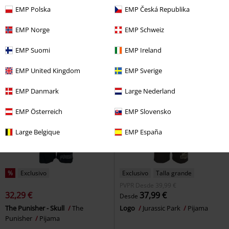
43,99 €
50,99 €
Desde
Desde
EMP Polska
EMP Česká Republika
Maxi Vestido - Sun, Moon and
Maya
Innocent
Vestidos de
Stars
Gothicana by EMP
longitud media
EMP Norge
EMP Schweiz
Vestido largo
EMP Suomi
EMP Ireland
EMP United Kingdom
EMP Sverige
EMP Danmark
Large Nederland
EMP Österreich
EMP Slovensko
Large Belgique
EMP España
%
Exclusivo
Exclusivo
Talla grande
PVPR
Desde
39,99 €
32,29 €
37,99 €
Desde
The Punisher - Skull
The
Logo
Jurassic Park
Pijama
Punisher
Pijama