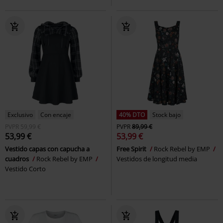
Exclusivo
Con encaje
40% DTO
Stock bajo
PVPR
59,99 €
PVPR
89,99 €
53,99 €
53,99 €
Vestido capas con capucha a
Free Spirit
Rock Rebel by EMP
cuadros
Rock Rebel by EMP
Vestidos de longitud media
Vestido Corto