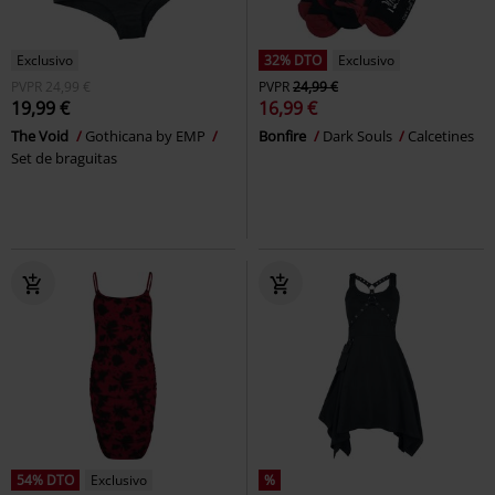
Exclusivo
32% DTO
Exclusivo
PVPR
24,99 €
PVPR
24,99 €
19,99 €
16,99 €
The Void
Gothicana by EMP
Bonfire
Dark Souls
Calcetines
Set de braguitas
54% DTO
Exclusivo
%