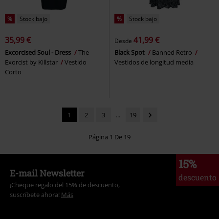
%
Stock bajo
%
Stock bajo
35,99 €
41,99 €
Desde
Excorcised Soul - Dress
The
Black Spot
Banned Retro
Exorcist by Killstar
Vestido
Vestidos de longitud media
Corto
1
2
3
...
19
Página 1 De 19
15%
E-mail Newsletter
descuento
¡Cheque regalo del 15% de descuento,
suscríbete ahora!
Más