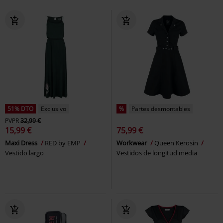
51% DTO
Exclusivo
%
Partes desmontables
PVPR
32,99 €
15,99 €
75,99 €
Maxi Dress
RED by EMP
Workwear
Queen Kerosin
Vestido largo
Vestidos de longitud media