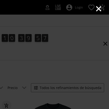
×
0
Login
1
0
3
9
5
6
1
0
3
9
5
5
5
4
0
0
7
6
Precio
Todos los refinamientos de búsqueda