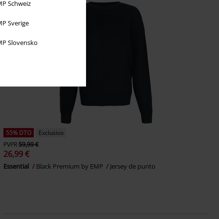
P Schweiz
P Sverige
P Slovensko
55% DTO
Exclusivo
PVPR
59,99 €
26,99 €
Essential
Black Premium by EMP
Jersey de punto