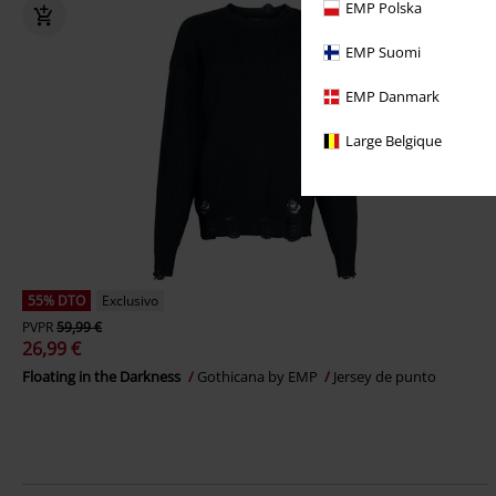
EMP Polska
EMP Suomi
EMP Danmark
Large Belgique
55% DTO
Exclusivo
PVPR
59,99 €
26,99 €
Floating in the Darkness
Gothicana by EMP
Jersey de punto