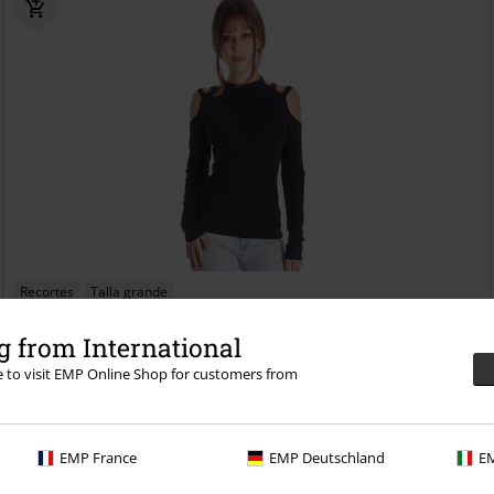
Recortes
Talla grande
31,99 €
 from International
Desde
Women's Top - Bulma
Outer Vision
Camiseta Manga Larga
re to visit EMP Online Shop for customers from
EMP France
EMP Deutschland
EM