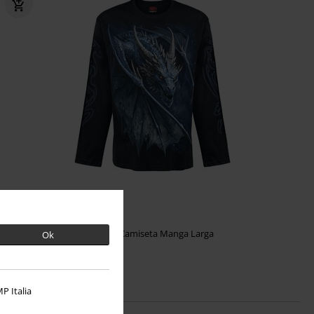
25,99 €
STORM DRAGON
Spiral
Camiseta Manga Larga
Ok
P Italia