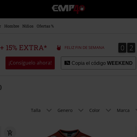
EMP
-
Música,
Películas,
r
Hombre
Niños
Ofertas %
TV
&
Gaming
0
2
0
2
 + 15% EXTRA*
FELIZ FIN DE SEMANA
Merch
-
Ropa
¡Consíguelo ahora!
Copia el código
WEEKEND
Alternativa
)
Talla
Genero
Color
Marca