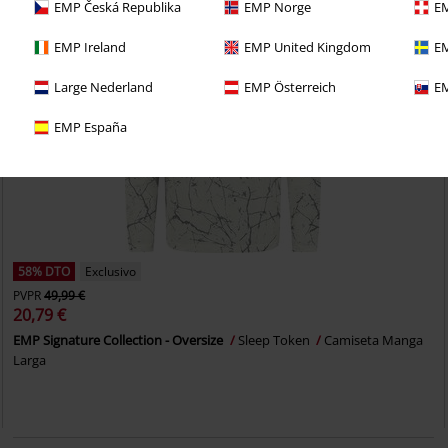
EMP Česká Republika
EMP Norge
EM
EMP Ireland
EMP United Kingdom
EM
Large Nederland
EMP Österreich
EM
EMP España
58% DTO
Exclusivo
PVPR
49,99 €
20,79 €
EMP Signature Collection - Oversize
Sleep Token
Camiseta Manga
Larga