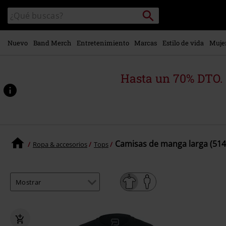
Ir al
Buscar
Buscar
contenido
en
principal
el
catálogo
Nuevo
Band Merch
Entretenimiento
Marcas
Estilo de vida
Muje
Hasta un 70% DTO.
Camisas de manga larga (514
Ropa & accesorios
Tops