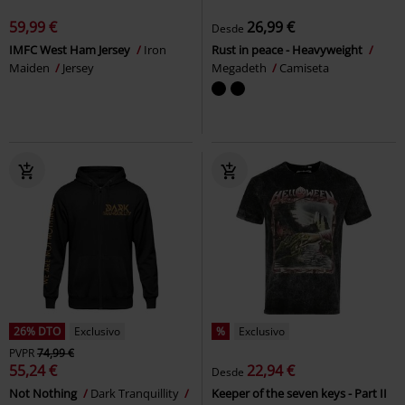
59,99 €
26,99 €
Desde
IMFC West Ham Jersey
Iron
Rust in peace - Heavyweight
Maiden
Jersey
Megadeth
Camiseta
26% DTO
Exclusivo
%
Exclusivo
PVPR
74,99 €
55,24 €
22,94 €
Desde
Not Nothing
Dark Tranquillity
Keeper of the seven keys - Part II