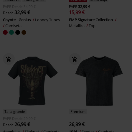
PVPR
Desde
34,99 €
PVPR
32,99 €
32,99 €
15,99 €
Desde
Coyote - Genius
Looney Tunes
EMP Signature Collection
Camiseta
Metallica
Top
Talla grande
Premium
PVPR
Desde
29,99 €
26,99 €
26,99 €
Desde
Angels Lie
Slipknot
Camiseta
1946
Fender
Camiseta