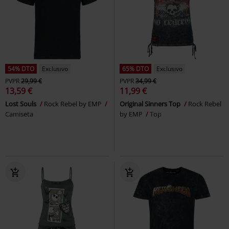
54% DTO
Exclusivo
65% DTO
Exclusivo
PVPR
29,99 €
PVPR
34,99 €
13,59 €
11,99 €
Lost Souls
Rock Rebel by EMP
Original Sinners Top
Rock Rebel
Camiseta
by EMP
Top