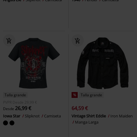
Talla grande
%
Talla grande
PVPR
Desde
29,99 €
26,99 €
64,59 €
Desde
Iowa Star
Slipknot
Camiseta
Vintage Shirt Eddie
Iron Maiden
Manga Larga