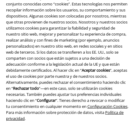
conjunto conocidas como “cookies”. Estas tecnologías nos permiten
EMP Eventos
recopilar información sobre los usuarios, su comportamiento y sus
dispositivos. Algunas cookies son colocadas por nosotros, mientras
Programa de Afiliados
que otras provienen de nuestros socios. Nosotros y nuestros socios
utilizamos cookies para garantizar la fiabilidad y seguridad de
Sostenibilidad
nuestro sitio web, mejorar y personalizar tu experiencia de compra,
realizar análisis y con fines de marketing (por ejemplo, anuncios
personalizados) en nuestro sitio web, en redes sociales y en sitios
web de terceros. Si los datos se transfieren a los EE. UU., solo se
comparten con socios que están sujetos a una decisión de
adecuación conforme a la legislación actual de la UE y que están
debidamente certificados. Al hacer clic en “
Aceptar cookies
”, aceptas
el uso de cookies por parte nuestra y de nuestros socios.
Alternativamente, puedes rechazar el consentimiento haciendo clic
en “
Rechazar todo
”—en este caso, solo se utilizarán cookies
Comunidad
necesarias. También puedes ajustar tus preferencias individuales
haciendo clic en “
Configurar
”. Tienes derecho a revocar o modificar
tu consentimiento en cualquier momento en
Configuración Cookies
.
Para más información sobre protección de datos, visita
Política de
privacidad
.