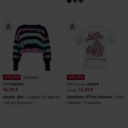
27% DTO
Exclusivo
43% DTO
PVPR
64,99 €
PVPR
Desde
29,99 €
46,99 €
16,99 €
Desde
Arcane - Jinx
League Of Legends
Symptom Of The Universe
Black
Jersey de punto
Sabbath
Camiseta