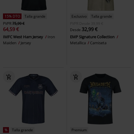
15% DTO
Talla grande
Exclusivo
Talla grande
PVPR
75,99 €
PVPR
Desde
39,99 €
64,59 €
32,99 €
Desde
IMFC West Ham Jersey
Iron
EMP Signature Collection
Maiden
Jersey
Metallica
Camiseta
%
Talla grande
Premium