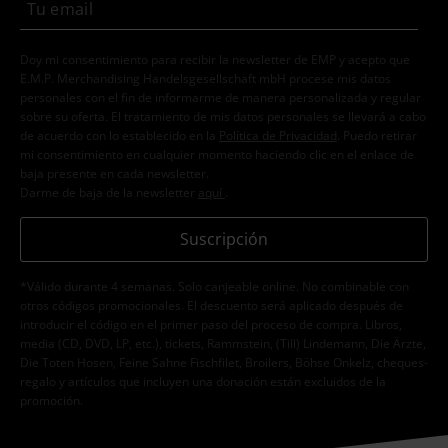
Doy mi consentimiento para recibir la newsletter de EMP y acepto que
E.M.P. Merchandising Handelsgesellschaft mbH procese mis datos
personales con el fin de informarme de manera personalizada y regular
sobre su oferta. El tratamiento de mis datos personales se llevará a cabo
de acuerdo con lo establecido en la
Política de Privacidad
. Puedo retirar
mi consentimiento en cualquier momento haciendo clic en el enlace de
baja presente en cada newsletter.
Darme de baja de la newsletter
aquí
.
Suscripción
*Válido durante 4 semanas. Solo canjeable online. No combinable con
otros códigos promocionales. El descuento será aplicado después de
introducir el código en el primer paso del proceso de compra. Libros,
media (CD, DVD, LP, etc.), tickets, Rammstein, (Till) Lindemann, Die Ärzte,
Die Toten Hosen, Feine Sahne Fischfilet, Broilers, Böhse Onkelz, cheques-
regalo y artículos que incluyen una donación están excluidos de la
promoción.