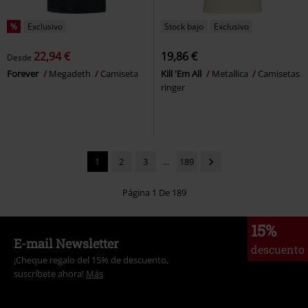
%
Exclusivo
Stock bajo
Exclusivo
22,94 €
19,86 €
Desde
Forever
Megadeth
Camiseta
Kill 'Em All
Metallica
Camisetas
ringer
1
2
3
...
189
Página 1 De 189
15%
E-mail Newsletter
descuento
¡Cheque regalo del 15% de descuento,
suscríbete ahora!
Más