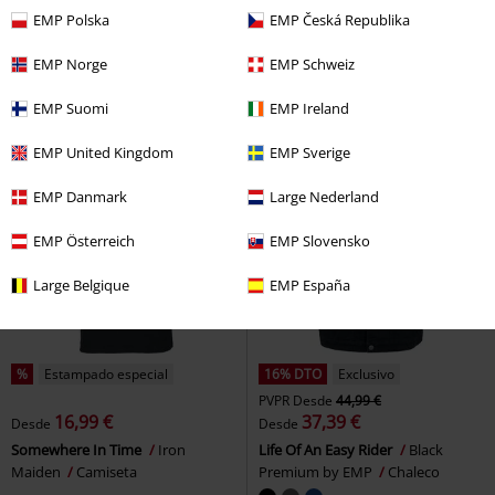
16,99 €
16,99 €
Desde
EMP Polska
EMP Česká Republika
Can You Read My Mind
RED by
Vintage Trooper
Iron Maiden
EMP
Camiseta
Camiseta
EMP Norge
EMP Schweiz
+9
EMP Suomi
EMP Ireland
EMP United Kingdom
EMP Sverige
EMP Danmark
Large Nederland
EMP Österreich
EMP Slovensko
Large Belgique
EMP España
%
Estampado especial
16% DTO
Exclusivo
PVPR
Desde
44,99 €
16,99 €
37,39 €
Desde
Desde
Somewhere In Time
Iron
Life Of An Easy Rider
Black
Maiden
Camiseta
Premium by EMP
Chaleco