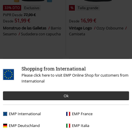
33% DTO
Exclusivo
%
Talla grande
PVPR
Desde
77,99 €
51,99 €
16,99 €
Desde
Desde
Monstruo de las Galletas
Barrio
Vintage Logo
Ozzy Osbourne
Sesamo
Sudadera con capucha
Camiseta
Shopping from International
Please click here to visit EMP Online Shop for customers from
International
Ok
EMP International
EMP France
15% DTO
Exclusivo
%
EMP Deutschland
EMP Italia
PVPR
Desde
19,99 €