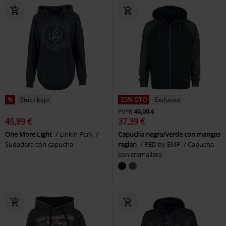
%
Stock bajo
25% DTO
Exclusivo
PVPR
49,99 €
45,89 €
37,39 €
One More Light
Linkin Park
Capucha negra/verde con mangas
Sudadera con capucha
raglan
RED by EMP
Capucha
con cremallera