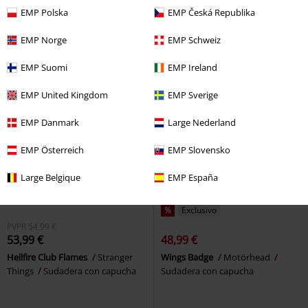
EMP
Capucha con cremallera
Sudadera con capucha
EMP Polska
EMP Česká Republika
EMP Norge
EMP Schweiz
EMP Suomi
EMP Ireland
EMP United Kingdom
EMP Sverige
EMP Danmark
Large Nederland
EMP Österreich
EMP Slovensko
Large Belgique
EMP España
%
Exclusivo
PVPR
54,99 €
53,99 €
48,99 €
Hellfire Club Flames
Stranger
Wings Badge
Motörhead
Things
Sudadera con capucha
Sudadera con capucha