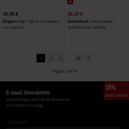
%
45,99 €
26,39 €
Dragon's Cry
Spiral
Sudadera
Dumbstruck
Neck Deep
con capucha
Sudadera con capucha
1
2
3
...
18
Página 1 De 18
15%
E-mail Newsletter
descuento
¡Cheque regalo del 15% de descuento,
suscríbete ahora!
Más