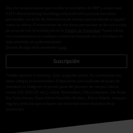
Doy mi consentimiento para recibir la newsletter de EMP y acepto que
E.M.P. Merchandising Handelsgesellschaft mbH procese mis datos
personales con el fin de informarme de manera personalizada y regular
sobre su oferta. El tratamiento de mis datos personales se llevará a cabo
de acuerdo con lo establecido en la
Política de Privacidad
. Puedo retirar
mi consentimiento en cualquier momento haciendo clic en el enlace de
baja presente en cada newsletter.
Darme de baja de la newsletter
aquí
.
Suscripción
*Válido durante 4 semanas. Solo canjeable online. No combinable con
otros códigos promocionales. El descuento será aplicado después de
introducir el código en el primer paso del proceso de compra. Libros,
media (CD, DVD, LP, etc.), tickets, Rammstein, (Till) Lindemann, Die Ärzte,
Die Toten Hosen, Feine Sahne Fischfilet, Broilers, Böhse Onkelz, cheques-
regalo y artículos que incluyen una donación están excluidos de la
promoción.