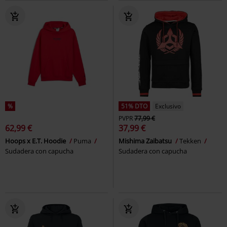
%
51% DTO
Exclusivo
PVPR
77,99 €
62,99 €
37,99 €
Hoops x E.T. Hoodie
Puma
Mishima Zaibatsu
Tekken
Sudadera con capucha
Sudadera con capucha