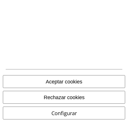
Métodos de pago
Transferencia
bancaria por
adelantado
Contrareembolso
Aceptar cookies
Envío
Rechazar cookies
Configurar
CORREOS RECOGIDA
CORREOS ENTREGA
EN OFICINA
A DOMICILIO