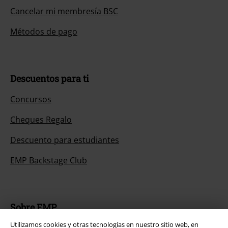
Cancelar mi membresía BSC
Métodos de pago
Descuentos para ti
Concursos
Cheques Regalo
Descuento para estudiantes
EMP Backstage Club
Sobre EMP
Utilizamos cookies y otras tecnologías en nuestro sitio web, en
EMP Eventos