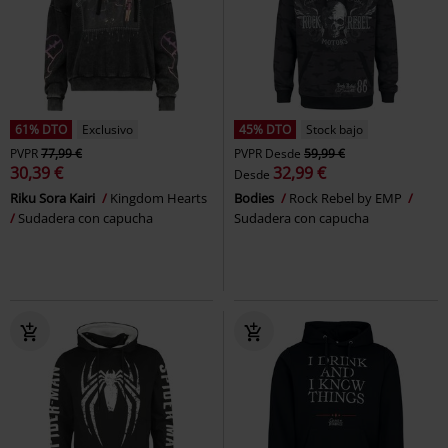
61% DTO
Exclusivo
45% DTO
Stock bajo
PVPR
77,99 €
PVPR
Desde
59,99 €
30,39 €
32,99 €
Desde
Riku Sora Kairi
Kingdom Hearts
Bodies
Rock Rebel by EMP
Sudadera con capucha
Sudadera con capucha