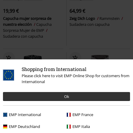
19,99 €
64,99 €
Capucha mujer sorpresa de
Zeig Dich Logo
Rammstein
nuestra elección
Capucha
Sudadera con capucha
Sorpresa Mujer de EMP
Sudadera con capucha
Shopping from International
Please click here to visit EMP Online Shop for customers from
International
Ok
30% DTO
Exclusivo
Exclusivo
Más Grande
EMP International
EMP France
PVPR
69,99 €
PVPR
59,99 €
48,99 €
53,99 €
EMP Deutschland
EMP Italia
Skulls & Details
Rock Rebel by
Time out
RED by EMP