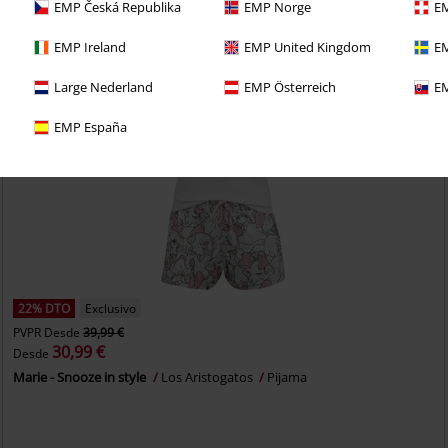
EMP Česká Republika
EMP Norge
EM
EMP Ireland
EMP United Kingdom
EM
Large Nederland
EMP Österreich
EM
EMP España
22% DTO
Exclusivo
PVPR
Desde
39,99 €
30,99 €
Desde
Marie - Snooze in style
Los Aristogatos
Pijama