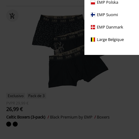
EMP Polska
EMP Suomi
EMP Danmark
Large Belgique
Exclusivo
Pack de 3
PVPR
29,99 €
26,99 €
Celtic Boxers (3-pack)
Black Premium by EMP
Boxers