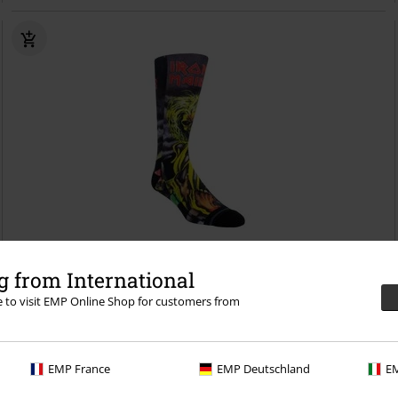
 from International
re to visit EMP Online Shop for customers from
10,99 €
Killers
Iron Maiden
Calcetines
EMP France
EMP Deutschland
EM