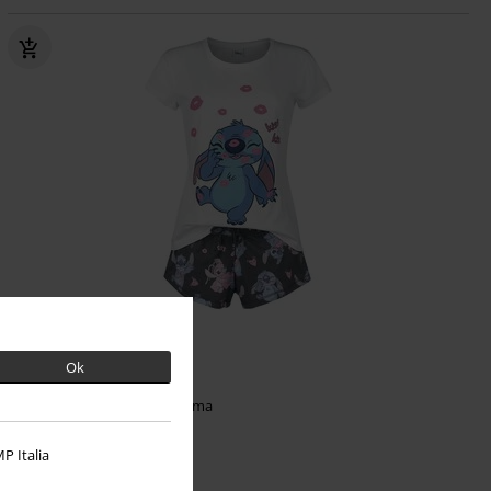
35% DTO
Exclusivo
PVPR
Desde
49,99 €
Ok
32,29 €
Desde
Kiss kiss
Lilo & Stitch
Pijama
P Italia