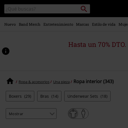
Ir al
Buscar
Buscar
contenido
en
principal
el
catálogo
Nuevo
Band Merch
Entretenimiento
Marcas
Estilo de vida
Muje
Hasta un 70% DTO.
Ropa interior (343)
Ropa & accesorios
Una pieza
Boxers
(29)
Bras
(14)
Underwear Sets
(18)