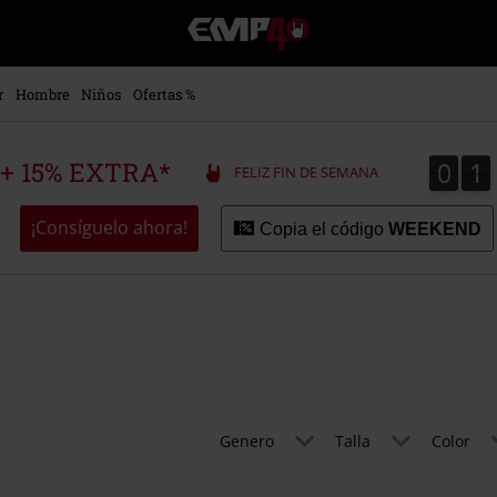
EMP
-
Música,
Películas,
r
Hombre
Niños
Ofertas %
TV
&
Gaming
0
1
0
1
 + 15% EXTRA*
FELIZ FIN DE SEMANA
Merch
-
Ropa
¡Consíguelo ahora!
Copia el código
WEEKEND
Alternativa
Genero
Talla
Color