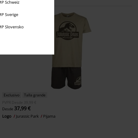
P Schweiz
P Sverige
P Slovensko
Exclusivo
Talla grande
PVPR
Desde
39,99 €
37,99 €
Desde
Logo
Jurassic Park
Pijama