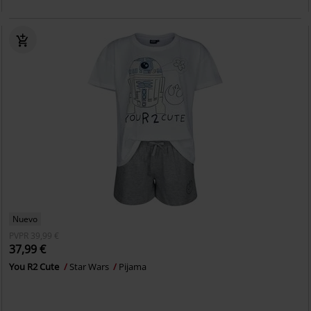
Nuevo
PVPR
39,99 €
37,99 €
You R2 Cute
Star Wars
Pijama