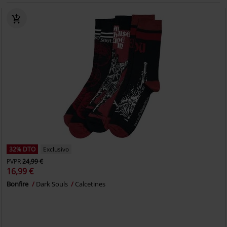
32% DTO
Exclusivo
PVPR
24,99 €
16,99 €
Bonfire
Dark Souls
Calcetines