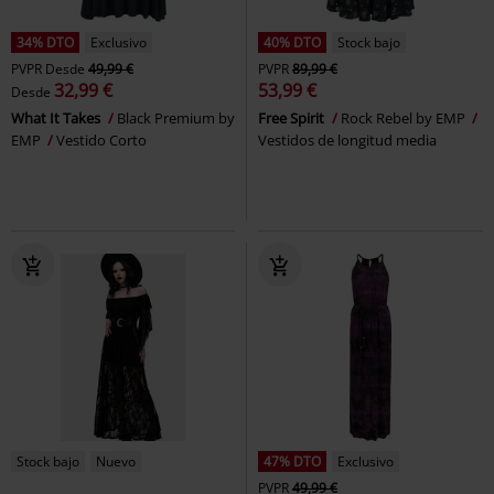
34% DTO
Exclusivo
40% DTO
Stock bajo
PVPR
Desde
49,99 €
PVPR
89,99 €
32,99 €
53,99 €
Desde
What It Takes
Black Premium by
Free Spirit
Rock Rebel by EMP
EMP
Vestido Corto
Vestidos de longitud media
Stock bajo
Nuevo
47% DTO
Exclusivo
PVPR
49,99 €