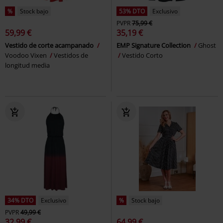
%
Stock bajo
53% DTO
Exclusivo
PVPR
75,99 €
59,99 €
35,19 €
Vestido de corte acampanado
EMP Signature Collection
Ghost
Voodoo Vixen
Vestidos de
Vestido Corto
longitud media
34% DTO
Exclusivo
%
Stock bajo
PVPR
49,99 €
32,99 €
64,99 €