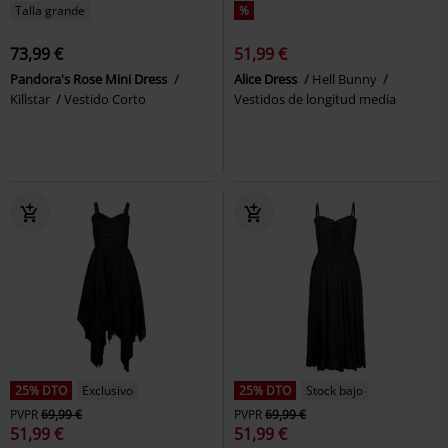
Talla grande
%
73,99 €
51,99 €
Pandora's Rose Mini Dress
Alice Dress
Hell Bunny
Killstar
Vestido Corto
Vestidos de longitud media
25% DTO
Exclusivo
25% DTO
Stock bajo
PVPR
69,99 €
PVPR
69,99 €
51,99 €
51,99 €