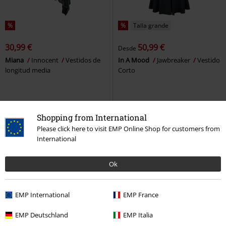
%
%
Talla grande
30,99 €
50,99 €
Desde
Miana
Innocent
Vestidos de
In A Mood
Jawbreaker
Vestido
longitud media
Corto
Shopping from International
Please click here to visit EMP Online Shop for customers from
International
Ok
EMP International
EMP France
EMP Deutschland
EMP Italia
%
Talla grande
41% DTO
Exclusivo