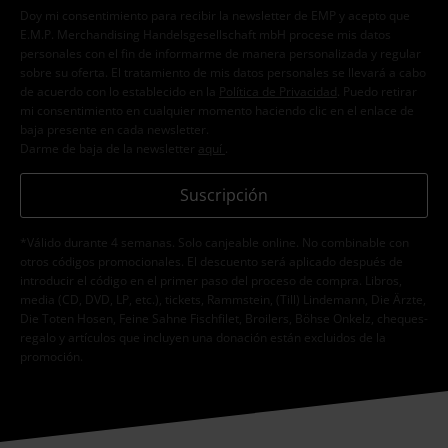
Doy mi consentimiento para recibir la newsletter de EMP y acepto que
E.M.P. Merchandising Handelsgesellschaft mbH procese mis datos
personales con el fin de informarme de manera personalizada y regular
sobre su oferta. El tratamiento de mis datos personales se llevará a cabo
de acuerdo con lo establecido en la
Política de Privacidad
. Puedo retirar
mi consentimiento en cualquier momento haciendo clic en el enlace de
baja presente en cada newsletter.
Darme de baja de la newsletter
aquí
.
Suscripción
*Válido durante 4 semanas. Solo canjeable online. No combinable con
otros códigos promocionales. El descuento será aplicado después de
introducir el código en el primer paso del proceso de compra. Libros,
media (CD, DVD, LP, etc.), tickets, Rammstein, (Till) Lindemann, Die Ärzte,
Die Toten Hosen, Feine Sahne Fischfilet, Broilers, Böhse Onkelz, cheques-
regalo y artículos que incluyen una donación están excluidos de la
promoción.