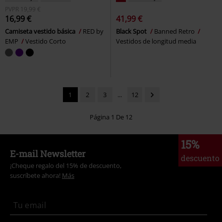
PVPR
19,99 €
16,99 €
41,99 €
Camiseta vestido básica
RED by
Black Spot
Banned Retro
EMP
Vestido Corto
Vestidos de longitud media
1
2
3
...
12
Página 1 De 12
15%
E-mail Newsletter
descuento
¡Cheque regalo del 15% de descuento,
suscríbete ahora!
Más