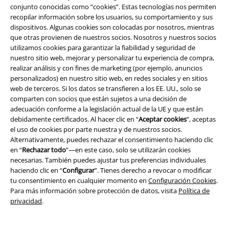
Cancelar mi membresía BSC
conjunto conocidas como “cookies”. Estas tecnologías nos permiten
recopilar información sobre los usuarios, su comportamiento y sus
Métodos de pago
dispositivos. Algunas cookies son colocadas por nosotros, mientras
que otras provienen de nuestros socios. Nosotros y nuestros socios
utilizamos cookies para garantizar la fiabilidad y seguridad de
nuestro sitio web, mejorar y personalizar tu experiencia de compra,
realizar análisis y con fines de marketing (por ejemplo, anuncios
Descuentos para ti
personalizados) en nuestro sitio web, en redes sociales y en sitios
web de terceros. Si los datos se transfieren a los EE. UU., solo se
Concursos
comparten con socios que están sujetos a una decisión de
adecuación conforme a la legislación actual de la UE y que están
Cheques Regalo
debidamente certificados. Al hacer clic en “
Aceptar cookies
”, aceptas
el uso de cookies por parte nuestra y de nuestros socios.
Descuento para estudiantes
Alternativamente, puedes rechazar el consentimiento haciendo clic
en “
Rechazar todo
”—en este caso, solo se utilizarán cookies
EMP Backstage Club
necesarias. También puedes ajustar tus preferencias individuales
haciendo clic en “
Configurar
”. Tienes derecho a revocar o modificar
tu consentimiento en cualquier momento en
Configuración Cookies
.
Para más información sobre protección de datos, visita
Política de
privacidad
.
Sobre EMP
EMP Eventos