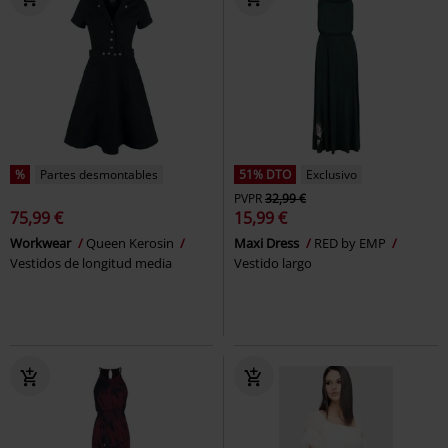
%
Partes desmontables
51% DTO
Exclusivo
PVPR
32,99 €
75,99 €
15,99 €
Workwear
Queen Kerosin
Maxi Dress
RED by EMP
Vestidos de longitud media
Vestido largo