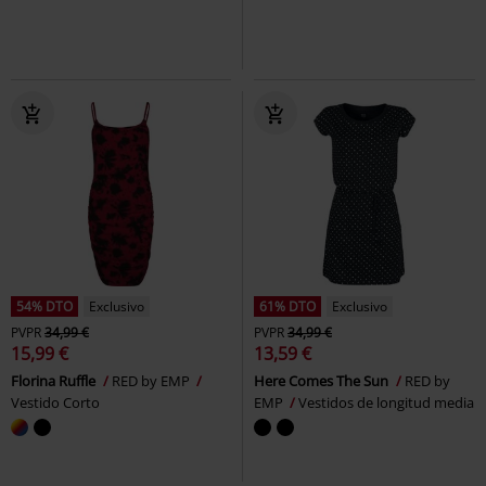
54% DTO
Exclusivo
61% DTO
Exclusivo
PVPR
34,99 €
PVPR
34,99 €
15,99 €
13,59 €
Florina Ruffle
RED by EMP
Here Comes The Sun
RED by
Vestido Corto
EMP
Vestidos de longitud media