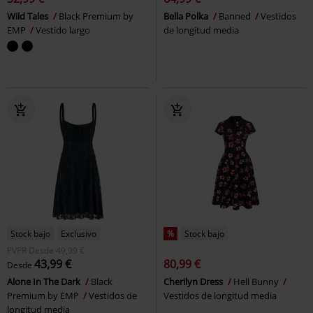
Wild Tales
Black Premium by
Bella Polka
Banned
Vestidos
EMP
Vestido largo
de longitud media
Stock bajo
Exclusivo
%
Stock bajo
PVPR
Desde
49,99 €
43,99 €
80,99 €
Desde
Alone In The Dark
Black
Cherilyn Dress
Hell Bunny
Premium by EMP
Vestidos de
Vestidos de longitud media
longitud media