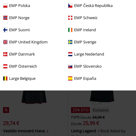
PVPR
44,99 €
EMP Polska
EMP Česká Republika
35,99 €
26,39 €
Desde
Jorie Dress
Poizen Industries
Raven
Black Premium by EMP
EMP Norge
EMP Schweiz
Vestido largo
Vestido Corto
EMP Suomi
EMP Ireland
EMP United Kingdom
EMP Sverige
EMP Danmark
Large Nederland
EMP Österreich
EMP Slovensko
Large Belgique
EMP España
%
25% DTO
Exclusivo
PVPR
Desde
34,99 €
29,74 €
25,99 €
Desde
Vestido Innocent Hana
Living Legend
Rock Rebel by