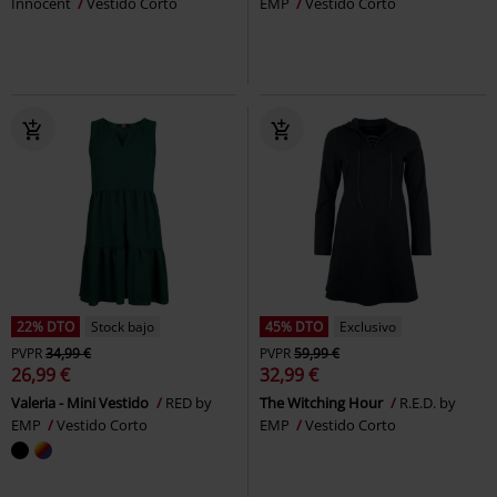
Innocent
Vestido Corto
EMP
Vestido Corto
22% DTO
Stock bajo
45% DTO
Exclusivo
PVPR
34,99 €
PVPR
59,99 €
26,99 €
32,99 €
Valeria - Mini Vestido
RED by
The Witching Hour
R.E.D. by
EMP
Vestido Corto
EMP
Vestido Corto