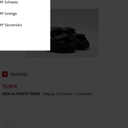
P Schweiz
P Sverige
P Slovensko
%
Stock bajo
75,99 €
NEW ALICANTE TRIMS
Replay Footwear
Sandalias