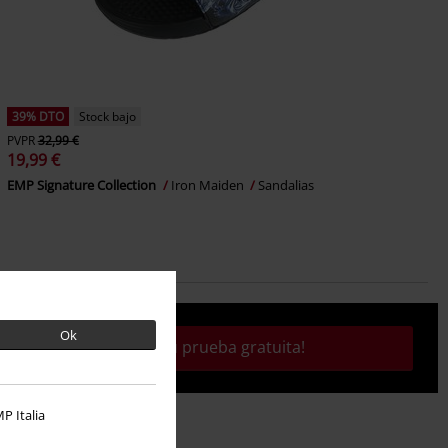
39% DTO
Stock bajo
PVPR
32,99 €
19,99 €
EMP Signature Collection
Iron Maiden
Sandalias
Ok
¡Activa tu prueba gratuita!
P Italia