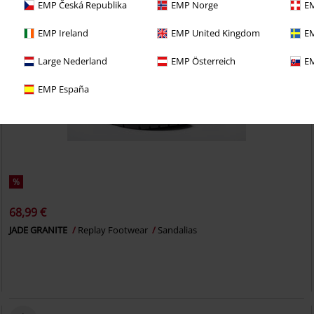
EMP Česká Republika
EMP Norge
EM
EMP Ireland
EMP United Kingdom
EM
Large Nederland
EMP Österreich
EM
EMP España
%
68,99 €
JADE GRANITE
Replay Footwear
Sandalias