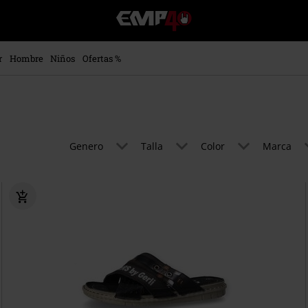
EMP
-
Música,
Películas,
r
Hombre
Niños
Ofertas %
TV
&
Gaming
Merch
-
Ropa
Genero
Talla
Color
Marca
Alternativa