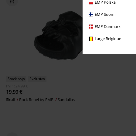
EMP Polska
EMP Suomi
EMP Danmark
Large Belgique
Stock bajo
Exclusivo
PVPR
24,99 €
19,99 €
Skull
Rock Rebel by EMP
Sandalias