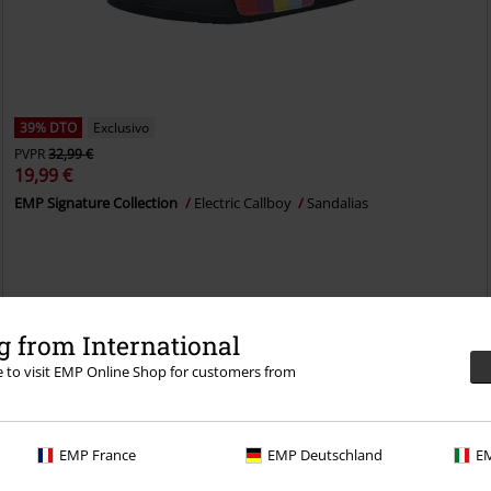
39% DTO
Exclusivo
PVPR
32,99 €
19,99 €
EMP Signature Collection
Electric Callboy
Sandalias
 from International
richo con una prueba de 30 días de nuestro BACKSTAGE
re to visit EMP Online Shop for customers from
EMP France
EMP Deutschland
EM