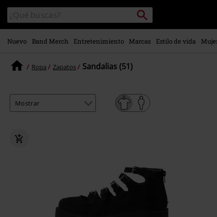
Ir al
Buscar
Buscar
contenido
en
principal
el
catálogo
Nuevo
Band Merch
Entretenimiento
Marcas
Estilo de vida
Muje
Sandalias (51)
Ropa
Zapatos