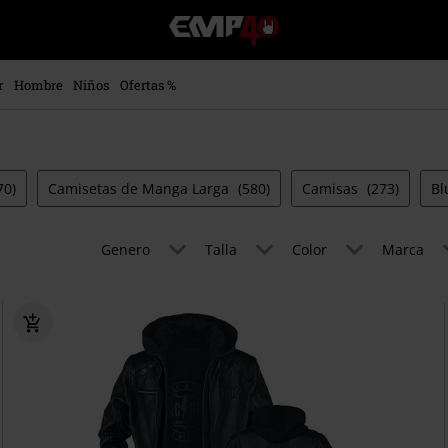
EMP
-
Música,
Películas,
r
Hombre
Niños
Ofertas %
TV
&
Gaming
Merch
-
70)
Camisetas de Manga Larga
(580)
Camisas
(273)
Bl
Ropa
Alternativa
Genero
Talla
Color
Marca