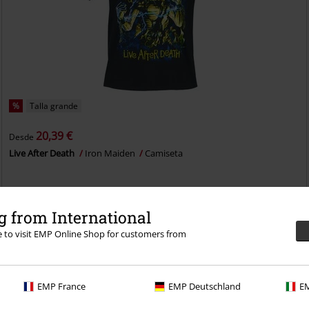
%
Talla grande
20,39 €
Desde
Live After Death
Iron Maiden
Camiseta
 from International
re to visit EMP Online Shop for customers from
richo con una prueba de 30 días de nuestro BACKSTAGE
EMP France
EMP Deutschland
EM