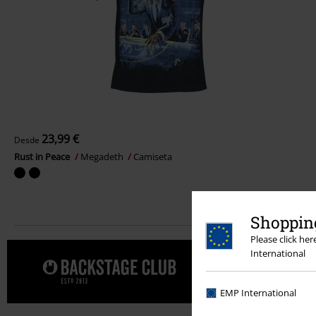
23,99 €
Desde
Rust in Peace
Megadeth
Camiseta
Shopping
Please click he
International
Date un cap
CLUB.
EMP International