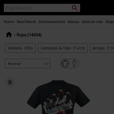
Ir al
Buscar
Buscar
contenido
en
principal
el
catálogo
Nuevo
Band Merch
Entretenimiento
Marcas
Estilo de vida
Muje
Ropa (14604)
Vestidos
(702)
Camisetas & Tops
(7.413)
Jerseys
(1.9