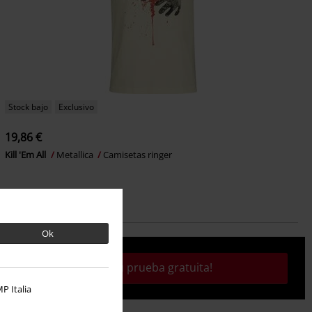
Stock bajo
Exclusivo
19,86 €
Kill 'Em All
Metallica
Camisetas ringer
Ok
¡Activa tu prueba gratuita!
P Italia