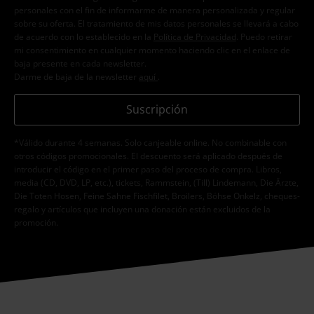
personales con el fin de informarme de manera personalizada y regular
sobre su oferta. El tratamiento de mis datos personales se llevará a cabo
de acuerdo con lo establecido en la
Política de Privacidad
. Puedo retirar
mi consentimiento en cualquier momento haciendo clic en el enlace de
baja presente en cada newsletter.
Darme de baja de la newsletter
aquí
.
Suscripción
*Válido durante 4 semanas. Solo canjeable online. No combinable con
otros códigos promocionales. El descuento será aplicado después de
introducir el código en el primer paso del proceso de compra. Libros,
media (CD, DVD, LP, etc.), tickets, Rammstein, (Till) Lindemann, Die Ärzte,
Die Toten Hosen, Feine Sahne Fischfilet, Broilers, Böhse Onkelz, cheques-
regalo y artículos que incluyen una donación están excluidos de la
promoción.