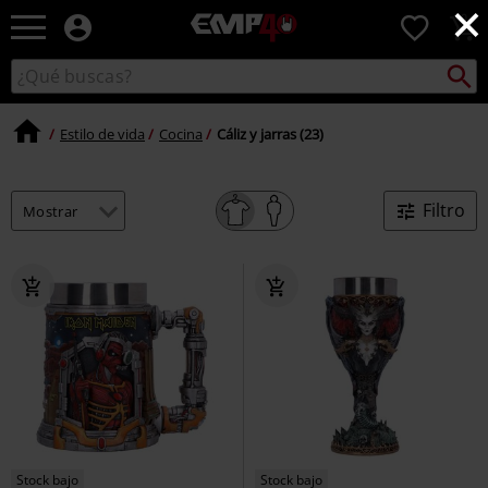
×
EMP
0
-
Música,
Buscar
Buscar
Películas,
en
TV
el
&
Estilo de vida
Cocina
Cáliz y jarras (23)
catálogo
Gaming
Merch
-
Filtro
Ropa
Alternativa
Stock bajo
Stock bajo