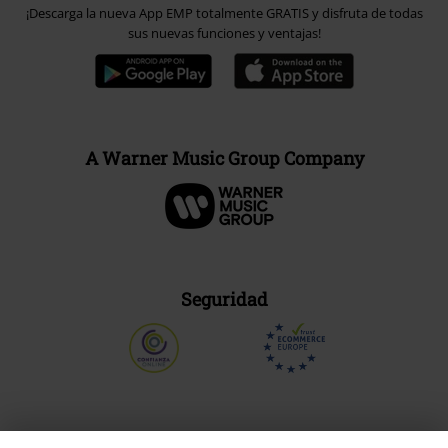
¡Descarga la nueva App EMP totalmente GRATIS y disfruta de todas
sus nuevas funciones y ventajas!
A Warner Music Group Company
Seguridad