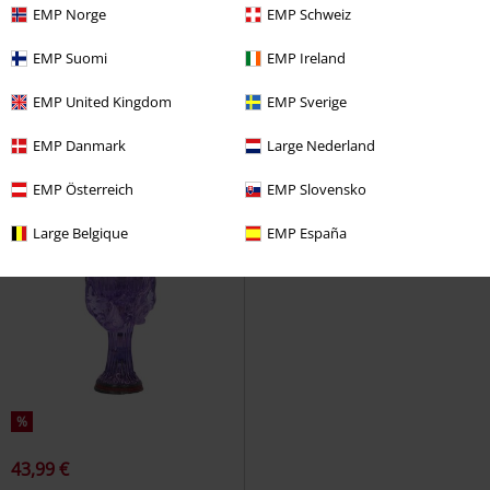
63% DTO
47% DTO
EMP Norge
EMP Schweiz
PVPR
43,95 €
PVPR
37,95 €
15,99 €
19,99 €
EMP Suomi
EMP Ireland
Maleficent
Maleficent
Cáliz
Cáliz de Gryffindor
Harry Potter
EMP United Kingdom
EMP Sverige
Cáliz
EMP Danmark
Large Nederland
EMP Österreich
EMP Slovensko
Large Belgique
EMP España
%
43,99 €