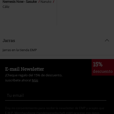
Nemesis Now - Sasuke
Naruto
Cáliz
Jarras
Jarras en la tienda EMP
15%
E-mail Newsletter
descuento
¡Cheque regalo del 15% de descuento,
suscríbete ahora!
Más
Doy mi consentimiento para recibir la newsletter de EMP y acepto que
E.M.P. Merchandising Handelsgesellschaft mbH procese mis datos