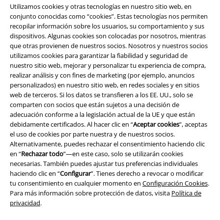
Utilizamos cookies y otras tecnologías en nuestro sitio web, en
conjunto conocidas como “cookies”. Estas tecnologías nos permiten
recopilar información sobre los usuarios, su comportamiento y sus
dispositivos. Algunas cookies son colocadas por nosotros, mientras
que otras provienen de nuestros socios. Nosotros y nuestros socios
utilizamos cookies para garantizar la fiabilidad y seguridad de
nuestro sitio web, mejorar y personalizar tu experiencia de compra,
Legal
realizar análisis y con fines de marketing (por ejemplo, anuncios
personalizados) en nuestro sitio web, en redes sociales y en sitios
Términos y Condiciones
web de terceros. Si los datos se transfieren a los EE. UU., solo se
comparten con socios que están sujetos a una decisión de
Aviso Legal
adecuación conforme a la legislación actual de la UE y que están
debidamente certificados. Al hacer clic en “
Aceptar cookies
”, aceptas
Ley protección de datos
el uso de cookies por parte nuestra y de nuestros socios.
Alternativamente, puedes rechazar el consentimiento haciendo clic
en “
Rechazar todo
”—en este caso, solo se utilizarán cookies
Eliminación de residuos y protección del medioambiente
necesarias. También puedes ajustar tus preferencias individuales
haciendo clic en “
Configurar
”. Tienes derecho a revocar o modificar
Declaración de Conformidad
tu consentimiento en cualquier momento en
Configuración Cookies
.
Para más información sobre protección de datos, visita
Política de
Información sobre accesibilidad
privacidad
.