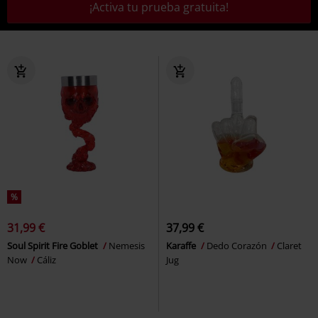
¡Activa tu prueba gratuita!
%
31,99 €
37,99 €
Soul Spirit Fire Goblet
Nemesis
Karaffe
Dedo Corazón
Claret
Now
Cáliz
Jug