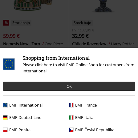
%
Stock bajo
Stock bajo
PVPR
37,95 €
59,99 €
32,99 €
Nemesis Now - Zoro
One Piece
Cáliz de Ravenclaw
Harry Potter
Jarra de Cerveza
Cáliz
Shopping from International
Please click here to visit EMP Online Shop for customers from
International
Ok
EMP International
EMP France
EMP Deutschland
EMP Italia
EMP Polska
EMP Česká Republika