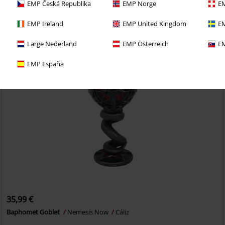
EMP Česká Republika
EMP Norge
EM
EMP Ireland
EMP United Kingdom
EM
Large Nederland
EMP Österreich
EM
EMP España
35,99 €
Baphomet Goblet
Nemesis Now
Cáliz