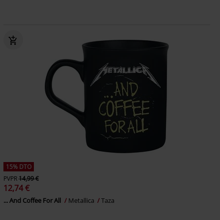
15% DTO
PVPR
14,99 €
12,74 €
... And Coffee For All
Metallica
Taza