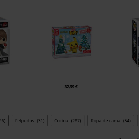
32,99 €
26)
Felpudos
(31)
Cocina
(287)
Ropa de cama
(54)