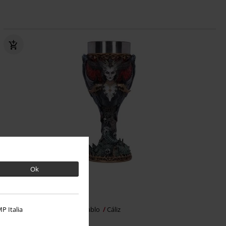
Ok
Stock bajo
53,99 €
P Italia
Nemesis Now - 4 - Lilith
Diablo
Cáliz