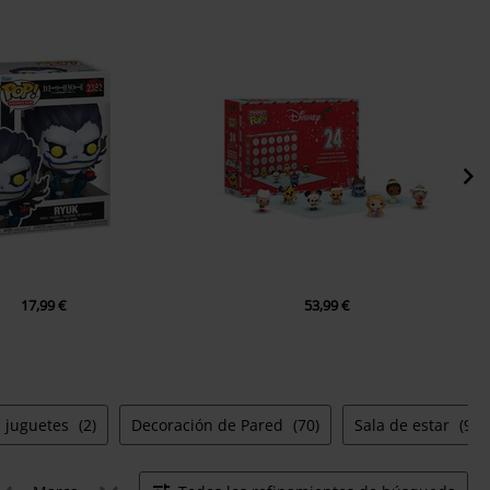
17,99 €
53,99 €
juguetes
(2)
Decoración de Pared
(70)
Sala de estar
(93)