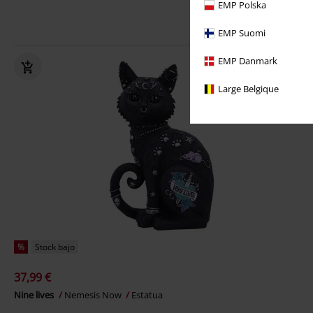
EMP Polska
EMP Suomi
EMP Danmark
Large Belgique
%
Stock bajo
37,99 €
Nine lives
Nemesis Now
Estatua