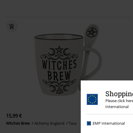
Shopping
Please click he
International
15,99 €
Witches Brew
Alchemy England
Taza
EMP International