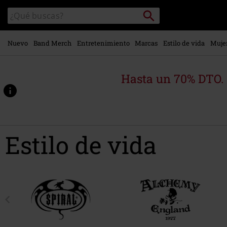
Ir al
Buscar
Buscar
contenido
en
principal
el
catálogo
Nuevo
Band Merch
Entretenimiento
Marcas
Estilo de vida
Muje
Hasta un 70% DTO.
Estilo de vida