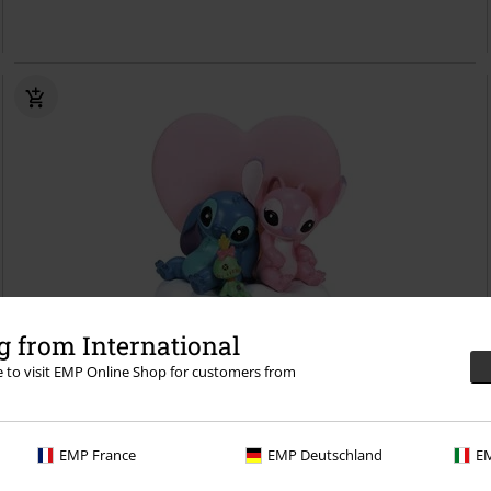
 from International
re to visit EMP Online Shop for customers from
59,99 €
Figura de Stitch & Angel con luz
EMP France
Lilo & Stitch
EMP Deutschland
Artículos De
EM
Decoración