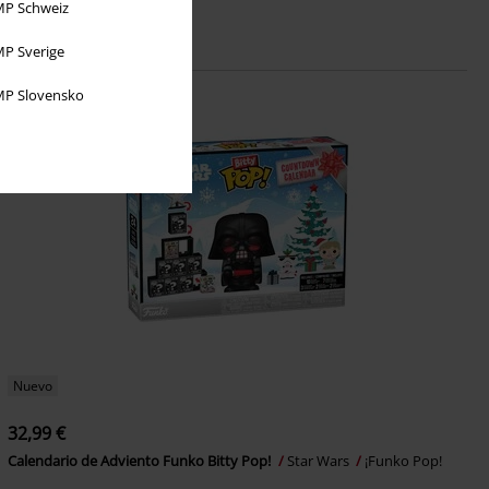
P Schweiz
P Sverige
P Slovensko
Nuevo
32,99 €
Calendario de Adviento Funko Bitty Pop!
Star Wars
¡Funko Pop!