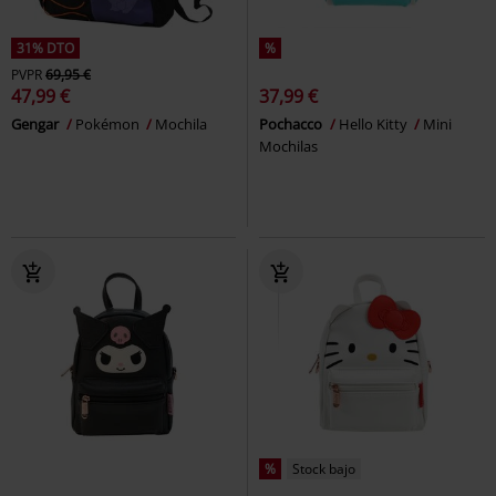
31% DTO
%
PVPR
69,95 €
47,99 €
37,99 €
Gengar
Pokémon
Mochila
Pochacco
Hello Kitty
Mini
Mochilas
%
Stock bajo