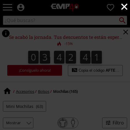
×
EMP
0
-
Música,
Buscar
Buscar
Películas,
en
TV
el
&
catálogo
Se acabó la jornada. Tus descuentos te están esperando.
Gaming
-15%
Merch
-
0
3
4
2
4
0
0
3
4
2
3
9
4
1
3
9
0
Ropa
Alternativa
¡Consíguelo ahora!
Copia el código
AFTERWORK
Accesorios
Bolsos
Mochilas (165)
Mini Mochilas
(63)
Filtro