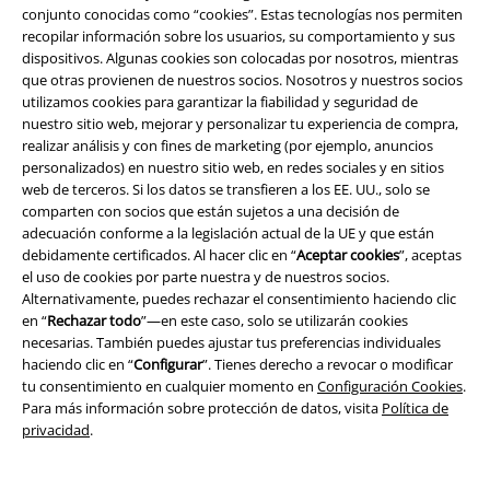
la atención o ediciones de películas y series, estas mochilas están
conjunto conocidas como “cookies”. Estas tecnologías nos permiten
siempre a tu lado. Y si sólo quieres dejar unos pocos objetos de valor
recopilar información sobre los usuarios, su comportamiento y sus
pero quieres tenerlos siempre a mano, las riñoneras de EMP te ofrecen
dispositivos. Algunas cookies son colocadas por nosotros, mientras
el espacio de almacenamiento perfecto para llevar: ¡tú eliges!
que otras provienen de nuestros socios. Nosotros y nuestros socios
utilizamos cookies para garantizar la fiabilidad y seguridad de
Mochilas con grandes motivos
:
nuestro sitio web, mejorar y personalizar tu experiencia de compra,
Desde Slipknot a AC/DC o
realizar análisis y con fines de marketing (por ejemplo, anuncios
Motörhead: en la Tienda Online EMP
personalizados) en nuestro sitio web, en redes sociales y en sitios
puedes pedir mochilas de tus
web de terceros. Si los datos se transfieren a los EE. UU., solo se
grupos favoritos de forma
comparten con socios que están sujetos a una decisión de
económica y cómoda. Los logotipos
adecuación conforme a la legislación actual de la UE y que están
cosidos y el tejido estampado
debidamente certificados. Al hacer clic en “
Aceptar cookies
”, aceptas
convierten estas bolsas en un lienzo
el uso de cookies por parte nuestra y de nuestros socios.
para tu pasión por la música. Y eso
Alternativamente, puedes rechazar el consentimiento haciendo clic
no es todo: ya estés explorando
en “
Rechazar todo
”—en este caso, solo se utilizarán cookies
Nunca Jamás con Peter Pan,
necesarias. También puedes ajustar tus preferencias individuales
viajando por la galaxia muy, muy
haciendo clic en “
Configurar
”. Tienes derecho a revocar o modificar
lejana junto a Boba Fett o
tu consentimiento en cualquier momento en
Configuración Cookies
.
recorriendo las calles de Gotham con Batman, la moda de las
Para más información sobre protección de datos, visita
Política de
mochilas es tan versátil como tus preferencias. Descúbrelos todos y
privacidad
.
deja que Mickey Mouse, Deadpool, Link y muchos más héroes de tu
infancia te acompañen. ¿Quieres comprar una mochila? La tienda
EMP te está esperando!