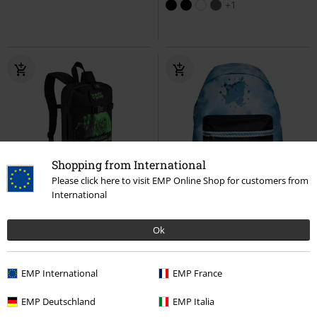
+1
Shopping from International
Please click here to visit EMP Online Shop for customers from
International
Stock bajo
PVPR
49,95 €
43,99 €
32,99 €
Ok
Number Of The Beast - Cooper
Squirtle evolutions
Pokémon
Daypack
Iron Maiden
Mochila
Mochila
EMP International
EMP France
EMP Deutschland
EMP Italia