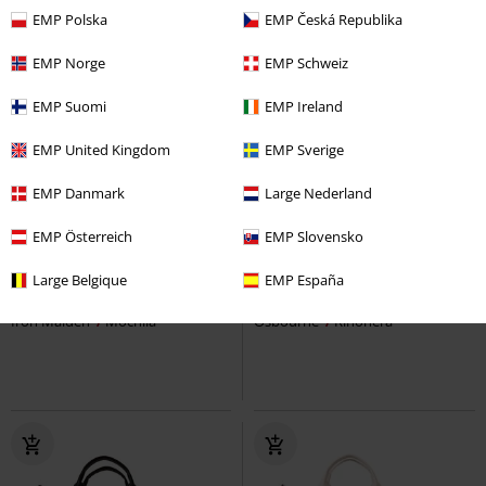
EMP Polska
EMP Česká Republika
EMP Norge
EMP Schweiz
EMP Suomi
EMP Ireland
EMP United Kingdom
EMP Sverige
EMP Danmark
Large Nederland
Stock bajo
EMP Österreich
EMP Slovensko
75,99 €
32,99 €
Large Belgique
EMP España
Fear Of The Dark - Cooper Large
Ozzy Side Kick Bag
Ozzy
Iron Maiden
Mochila
Osbourne
Riñonera