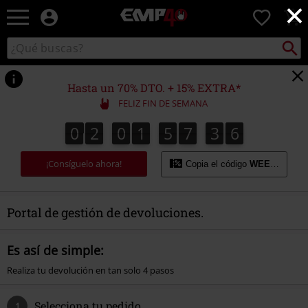
×
EMP
0
-
Música,
Buscar
Buscar
Películas,
en
TV
el
&
catálogo
Hasta un 70% DTO. + 15% EXTRA*
Gaming
FELIZ FIN DE SEMANA
Merch
-
0
2
0
1
5
7
3
6
0
2
0
1
5
7
3
5
4
7
5
6
Ropa
Alternativa
¡Consíguelo ahora!
Copia el código
WEEKEND
Portal de gestión de devoluciones.
Es así de simple:
Realiza tu devolución en tan solo 4 pasos
Selecciona tu pedido
1