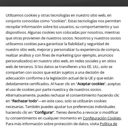
Utilizamos cookies y otras tecnologías en nuestro sitio web, en
conjunto conocidas como “cookies”. Estas tecnologías nos permiten
recopilar información sobre los usuarios, su comportamiento y sus
Legal
dispositivos. Algunas cookies son colocadas por nosotros, mientras
que otras provienen de nuestros socios. Nosotros y nuestros socios
Términos y Condiciones
utilizamos cookies para garantizar la fiabilidad y seguridad de
nuestro sitio web, mejorar y personalizar tu experiencia de compra,
Aviso Legal
realizar análisis y con fines de marketing (por ejemplo, anuncios
personalizados) en nuestro sitio web, en redes sociales y en sitios
Ley protección de datos
web de terceros. Si los datos se transfieren a los EE. UU., solo se
comparten con socios que están sujetos a una decisión de
Eliminación de residuos y protección del medioambiente
adecuación conforme a la legislación actual de la UE y que están
debidamente certificados. Al hacer clic en “
Aceptar cookies
”, aceptas
el uso de cookies por parte nuestra y de nuestros socios.
Declaración de Conformidad
Alternativamente, puedes rechazar el consentimiento haciendo clic
en “
Rechazar todo
”—en este caso, solo se utilizarán cookies
Información sobre accesibilidad
necesarias. También puedes ajustar tus preferencias individuales
haciendo clic en “
Configurar
”. Tienes derecho a revocar o modificar
Configuración Cookies
tu consentimiento en cualquier momento en
Configuración Cookies
.
Para más información sobre protección de datos, visita
Política de