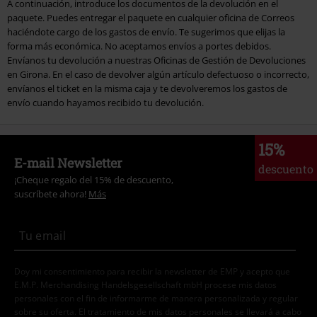
A continuación, introduce los documentos de la devolución en el
paquete. Puedes entregar el paquete en cualquier oficina de Correos
haciéndote cargo de los gastos de envío. Te sugerimos que elijas la
forma más económica. No aceptamos envíos a portes debidos.
Envíanos tu devolución a nuestras Oficinas de Gestión de Devoluciones
en Girona. En el caso de devolver algún artículo defectuoso o incorrecto,
envíanos el ticket en la misma caja y te devolveremos los gastos de
envío cuando hayamos recibido tu devolución.
15%
E-mail Newsletter
descuento
¡Cheque regalo del 15% de descuento,
suscríbete ahora!
Más
Doy mi consentimiento para recibir la newsletter de EMP y acepto que
E.M.P. Merchandising Handelsgesellschaft mbH procese mis datos
personales con el fin de informarme de manera personalizada y regular
sobre su oferta. El tratamiento de mis datos personales se llevará a cabo