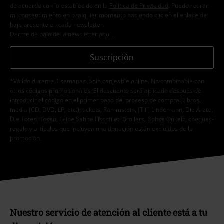
de acuerdo con lo establecido en la
Política de Privacidad
. Puedo retirar
mi consentimiento en cualquier momento haciendo clic en el enlace de
baja presente en cada newsletter.
Darme de baja de la newsletter
aquí
.
Suscripción
*Válido durante 4 semanas. Solo canjeable online. No combinable con
otros códigos promocionales. El descuento será aplicado después de
introducir el código en el primer paso del proceso de compra. Libros,
media (CD, DVD, LP, etc.), tickets, Rammstein, (Till) Lindemann, Die Ärzte,
Die Toten Hosen, Feine Sahne Fischfilet, Broilers, Böhse Onkelz, cheques-
regalo y artículos que incluyen una donación están excluidos de la
promoción.
Nuestro servicio de atención al cliente está a tu