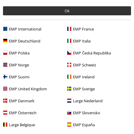
Ok
Descuentos para ti
EMP International
EMP France
Concursos
EMP Deutschland
EMP Italia
Cheques Regalo
EMP Polska
EMP Česká Republika
Descuento para estudiantes
EMP Norge
EMP Schweiz
EMP Backstage Club
EMP Suomi
EMP Ireland
EMP United Kingdom
EMP Sverige
Sobre EMP
EMP Danmark
Large Nederland
EMP Eventos
EMP Österreich
EMP Slovensko
Programa de Afiliados
Large Belgique
EMP España
Sostenibilidad