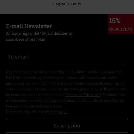
Página 29 De 29
15%
E-mail Newsletter
descuento
¡Cheque regalo del 15% de descuento,
suscríbete ahora!
Más
Doy mi consentimiento para recibir la newsletter de EMP y acepto que
E.M.P. Merchandising Handelsgesellschaft mbH procese mis datos
personales con el fin de informarme de manera personalizada y regular
sobre su oferta. El tratamiento de mis datos personales se llevará a cabo
de acuerdo con lo establecido en la
Política de Privacidad
. Puedo retirar
mi consentimiento en cualquier momento haciendo clic en el enlace de
baja presente en cada newsletter.
Darme de baja de la newsletter
aquí
.
Suscripción