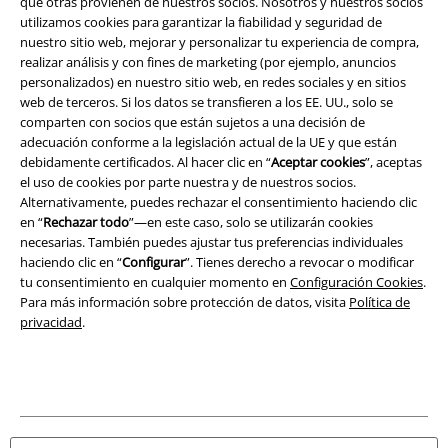
que otras provienen de nuestros socios. Nosotros y nuestros socios
utilizamos cookies para garantizar la fiabilidad y seguridad de
Aviso Legal
nuestro sitio web, mejorar y personalizar tu experiencia de compra,
realizar análisis y con fines de marketing (por ejemplo, anuncios
personalizados) en nuestro sitio web, en redes sociales y en sitios
Ley protección de datos
web de terceros. Si los datos se transfieren a los EE. UU., solo se
comparten con socios que están sujetos a una decisión de
Eliminación de residuos y protección del medioambiente
adecuación conforme a la legislación actual de la UE y que están
debidamente certificados. Al hacer clic en “
Aceptar cookies
”, aceptas
Declaración de Conformidad
el uso de cookies por parte nuestra y de nuestros socios.
Alternativamente, puedes rechazar el consentimiento haciendo clic
Información sobre accesibilidad
en “
Rechazar todo
”—en este caso, solo se utilizarán cookies
necesarias. También puedes ajustar tus preferencias individuales
haciendo clic en “
Configurar
”. Tienes derecho a revocar o modificar
Configuración Cookies
tu consentimiento en cualquier momento en
Configuración Cookies
.
Para más información sobre protección de datos, visita
Política de
Cancelar pedido
privacidad
.
Todos los precios incluyen el IVA pero no los
gastos de transporte
© 1986-2026 E.M.P. Merchandising HGmbH