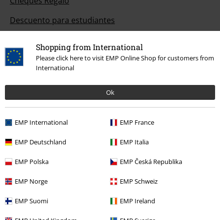
Cheques Regalo
Descuento para estudiantes
EMP Backstage Club
Shopping from International
Please click here to visit EMP Online Shop for customers from
International
Sobre EMP
Ok
EMP Eventos
EMP International
EMP France
Programa de Afiliados
EMP Deutschland
EMP Italia
Sostenibilidad
EMP Polska
EMP Česká Republika
EMP Norge
EMP Schweiz
EMP Suomi
EMP Ireland