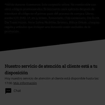
*Válido durante 4 semanas. Solo canjeable online. No combinable con
otros códigos promocionales. El descuento será aplicado después de
introducir el código en el primer paso del proceso de compra. Libros,
media (CD, DVD, LP, etc.), tickets, Rammstein, (Till) Lindemann, Die Ärzte,
Die Toten Hosen, Feine Sahne Fischfilet, Broilers, Böhse Onkelz, cheques-
regalo y artículos que incluyen una donación están excluidos de la
promoción.
Nuestro servicio de atención al cliente está a tu
disposición
Hoy nuestro servicio de atención al cliente está disponible hasta las:
17:00.
Más información
Chat