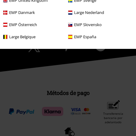
EMP United Kingdom
EMP Sverige
EMP Danmark
Large Nederland
Comunidad
EMP Österreich
EMP Slovensko
Large Belgique
EMP España
Métodos de pago
Transferencia
bancaria por
adelantado