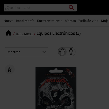
Ir al
Buscar
Buscar
contenido
en
principal
el
catálogo
Nuevo
Band Merch
Entretenimiento
Marcas
Estilo de vida
Muje
Equipos Electrónicos (3)
Band Merch