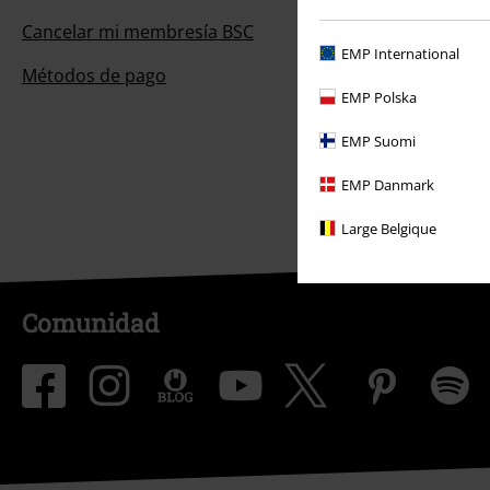
Cancelar mi membresía BSC
EMP International
Métodos de pago
EMP Polska
EMP Suomi
EMP Danmark
Large Belgique
Comunidad