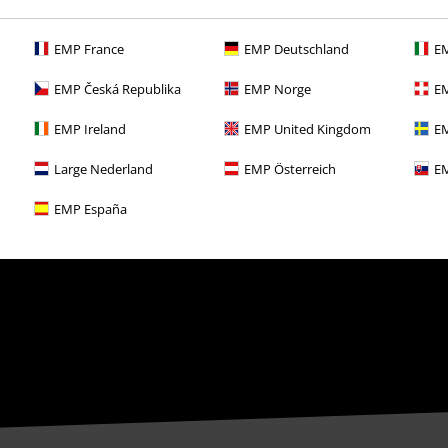
EMP France
EMP Deutschland
EM
EMP Česká Republika
EMP Norge
EM
EMP Ireland
EMP United Kingdom
EM
Large Nederland
EMP Österreich
EM
EMP España