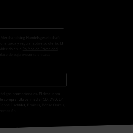
. Merchandising Handelsgesellschaft
alizada y regular sobre su oferta. El
ablecido en la
Política de Privacidad
.
nlace de baja presente en cada
códigos promocionales. El descuento
de compra. Libros, media (CD, DVD, LP,
Sahne Fischfilet, Broilers, Böhse Onkelz,
promoción.