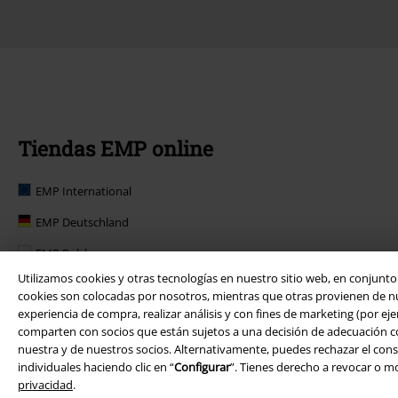
Tiendas EMP online
EMP International
EMP Deutschland
EMP Polska
Utilizamos cookies y otras tecnologías en nuestro sitio web, en conjunt
EMP Norge
cookies son colocadas por nosotros, mientras que otras provienen de nues
experiencia de compra, realizar análisis y con fines de marketing (por eje
EMP Suomi
comparten con socios que están sujetos a una decisión de adecuación conf
EMP United Kingdom
nuestra y de nuestros socios. Alternativamente, puedes rechazar el cons
individuales haciendo clic en “
Configurar
”. Tienes derecho a revocar o 
EMP Danmark
privacidad
.