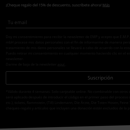
¡Cheque regalo del 15% de descuento, suscríbete ahora!
Más
Doy mi consentimiento para recibir la newsletter de EMP y acepto que E.M.P
mbH procese mis datos personales con el fin de informarme de manera person
tratamiento de mis datos personales se llevará a cabo de acuerdo con lo est
Puedo retirar mi consentimiento en cualquier momento haciendo clic en el e
newsletter.
Darme de baja de la newsletter
aquí
.
Suscripción
*Válido durante 4 semanas. Solo canjeable online. No combinable con otros 
será aplicado después de introducir el código en el primer paso del proceso 
etc.), tickets, Rammstein, (Till) Lindemann, Die Ärzte, Die Toten Hosen, Feine 
cheques-regalo y artículos que incluyen una donación están excluidos de la 