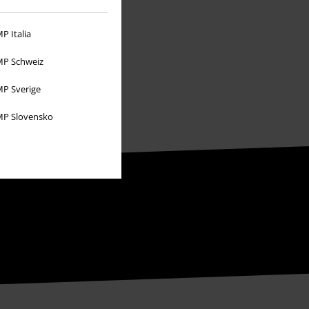
P Italia
P Schweiz
P Sverige
P Slovensko