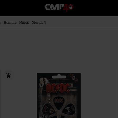
EMP
-
Música,
Películas,
r
Hombre
Niños
Ofertas %
TV
&
Gaming
Merch
-
Ropa
Alternativa