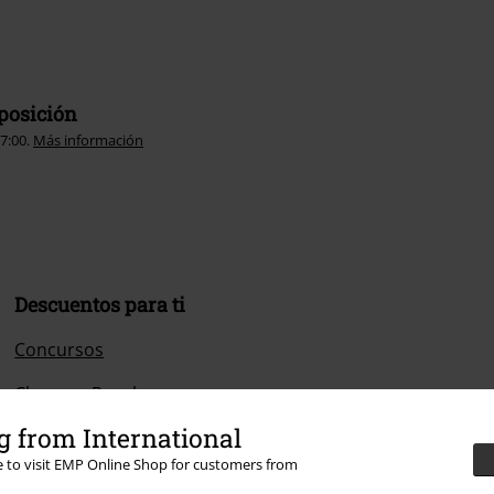
sposición
17:00.
Más información
Descuentos para ti
Concursos
Cheques Regalo
 from International
Descuento para estudiantes
re to visit EMP Online Shop for customers from
EMP Backstage Club