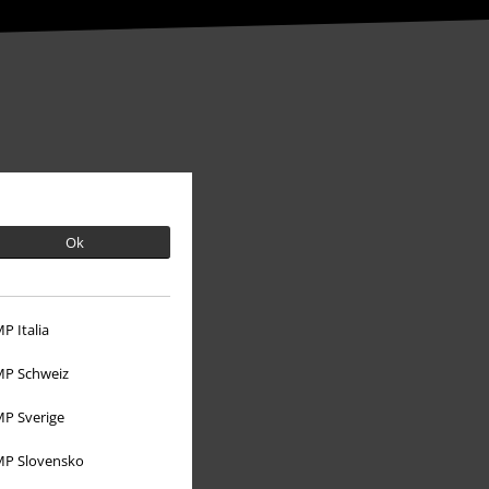
Ok
P Italia
Sobre EMP
P Schweiz
EMP Eventos
P Sverige
Programa de Afiliados
P Slovensko