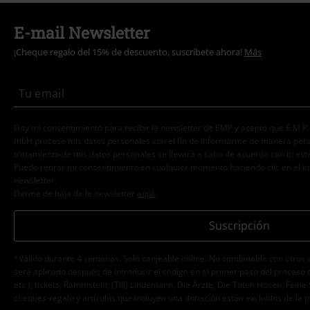
E-mail Newsletter
¡Cheque regalo del 15% de descuento, suscríbete ahora!
Más
Doy mi consentimiento para recibir la newsletter de EMP y acepto que E.M.P
mbH procese mis datos personales con el fin de informarme de manera person
tratamiento de mis datos personales se llevará a cabo de acuerdo con lo est
Puedo retirar mi consentimiento en cualquier momento haciendo clic en el e
newsletter.
Darme de baja de la newsletter
aquí
.
Suscripción
*Válido durante 4 semanas. Solo canjeable online. No combinable con otros 
será aplicado después de introducir el código en el primer paso del proceso 
etc.), tickets, Rammstein, (Till) Lindemann, Die Ärzte, Die Toten Hosen, Feine 
cheques-regalo y artículos que incluyen una donación están excluidos de la 