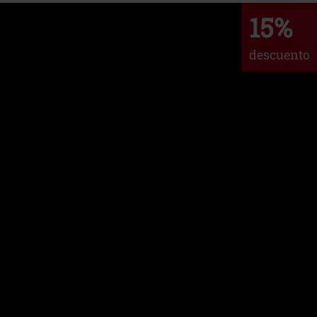
15%
descuento