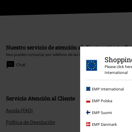
Nuestro servicio de atención al cliente está a tu di
Nos puedes contactar por teléfono de las 09:00 hasta las 15:30.
Más info
Shopping
Chat
Please click he
International
EMP International
Servicio Atención al Cliente
EMP Polska
Ayuda (FAQ)
EMP Suomi
Política de Devolución
EMP Danmark