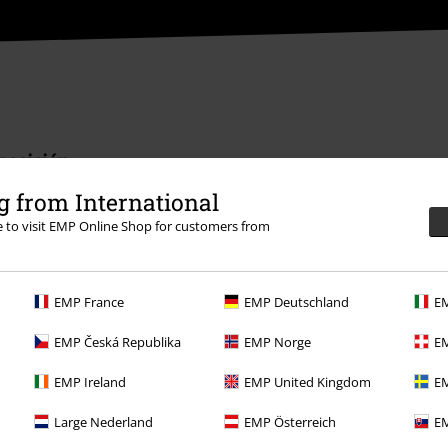
sposición
rmación
 from International
re to visit EMP Online Shop for customers from
EMP France
EMP Deutschland
EM
Descuentos para ti
EMP Česká Republika
EMP Norge
EM
Concursos
EMP Ireland
EMP United Kingdom
EM
Cheques Regalo
Large Nederland
EMP Österreich
EM