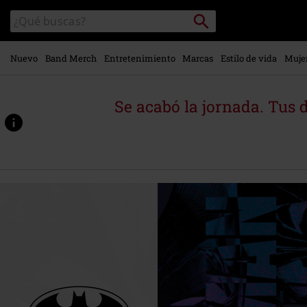
Ir al
Buscar
Buscar
contenido
en
principal
el
catálogo
Nuevo
Band Merch
Entretenimiento
Marcas
Estilo de vida
Muje
Se acabó la jornada. Tus 