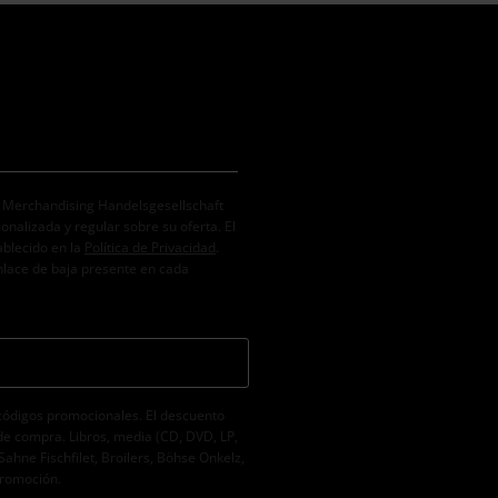
. Merchandising Handelsgesellschaft
alizada y regular sobre su oferta. El
ablecido en la
Política de Privacidad
.
nlace de baja presente en cada
códigos promocionales. El descuento
de compra. Libros, media (CD, DVD, LP,
Sahne Fischfilet, Broilers, Böhse Onkelz,
promoción.