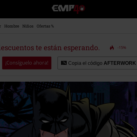
EMP
-
Música,
Películas,
r
Hombre
Niños
Ofertas %
TV
&
Gaming
descuentos te están esperando.
-15%
Merch
-
Ropa
¡Consíguelo ahora!
Copia el código
AFTERWORK
Alternativa