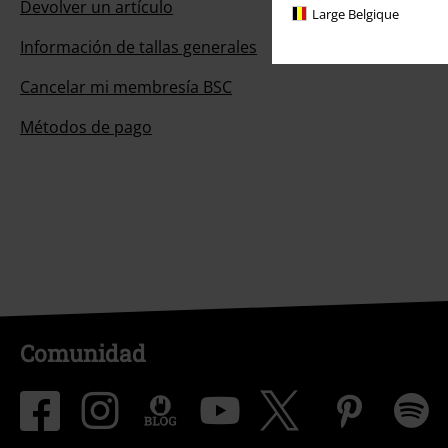
Devolver un artículo
Large Belgique
Información de tallas generales
Cancelar mi membresía BSC
Métodos de pago
Comunidad