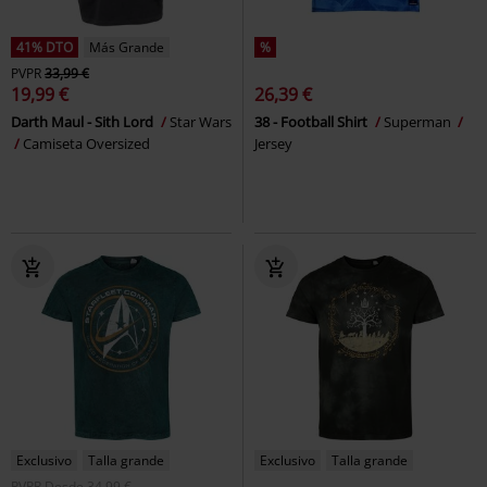
41% DTO
Más Grande
%
PVPR
33,99 €
19,99 €
26,39 €
Darth Maul - Sith Lord
Star Wars
38 - Football Shirt
Superman
Camiseta Oversized
Jersey
Exclusivo
Talla grande
Exclusivo
Talla grande
PVPR
Desde
34,99 €