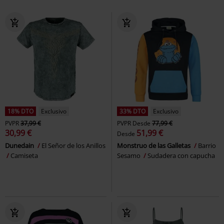
18% DTO
Exclusivo
33% DTO
Exclusivo
PVPR
37,99 €
PVPR
Desde
77,99 €
30,99 €
51,99 €
Desde
Dunedain
El Señor de los Anillos
Monstruo de las Galletas
Barrio
Camiseta
Sesamo
Sudadera con capucha