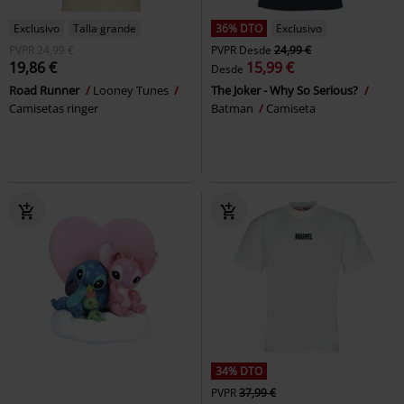
Exclusivo
Talla grande
36% DTO
Exclusivo
PVPR
24,99 €
PVPR
Desde
24,99 €
19,86 €
15,99 €
Desde
Road Runner
Looney Tunes
The Joker - Why So Serious?
Camisetas ringer
Batman
Camiseta
34% DTO
PVPR
37,99 €