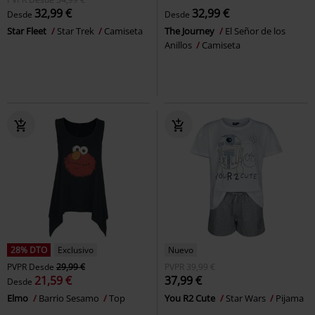
32,99 €
32,99 €
Desde
Desde
Star Fleet
Star Trek
Camiseta
The Journey
El Señor de los
Anillos
Camiseta
28% DTO
Exclusivo
Nuevo
PVPR
Desde
29,99 €
PVPR
39,99 €
21,59 €
37,99 €
Desde
Elmo
Barrio Sesamo
Top
You R2 Cute
Star Wars
Pijama