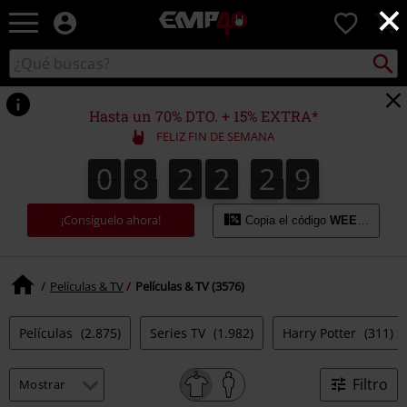
×
EMP
0
-
Música,
Buscar
Buscar
Películas,
en
TV
el
&
catálogo
Hasta un 70% DTO. + 15% EXTRA*
Gaming
FELIZ FIN DE SEMANA
Merch
-
0
8
2
2
2
8
0
8
2
2
2
7
3
9
7
8
Ropa
Alternativa
¡Consíguelo ahora!
Copia el código
WEEKEND
Películas & TV
Películas & TV (3576)
Películas
(2.875)
Series TV
(1.982)
Harry Potter
(311)
Filtro