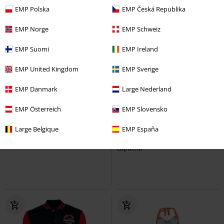
EMP Polska
EMP Česká Republika
EMP Norge
EMP Schweiz
EMP Suomi
EMP Ireland
EMP United Kingdom
EMP Sverige
EMP Danmark
Large Nederland
Exclusivo
Talla grande
Exclusivo
Talla grande
EMP Österreich
EMP Slovensko
PVPR
24,99 €
PVPR
59,99 €
19,99 €
53,99 €
Large Belgique
EMP España
Venom
Spider-Man
Camiseta
Suit
Spider-Man
Sudadera con
capucha