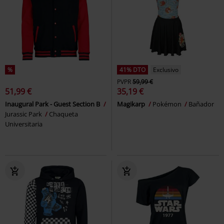
%
41% DTO
Exclusivo
PVPR
59,99 €
51,99 €
35,19 €
Inaugural Park - Guest Section B
Magikarp
Pokémon
Bañador
Jurassic Park
Chaqueta
Universitaria