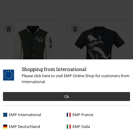
Shopping from International
Please click here to visit EMP Online Shop for customers from
International
Exclusivo
Parches
36% DTO
Talla grande
PVPR
Desde
69,99 €
PVPR
24,99 €
64,99 €
15,99 €
Desde
Ok
Tree Of Gondor
El Señor de los
Marvel Games - Spider-Man 2 -
Anillos
Chaqueta Universitaria
Venom splatter
Spider-Man
Camiseta
EMP International
EMP France
EMP Deutschland
EMP Italia