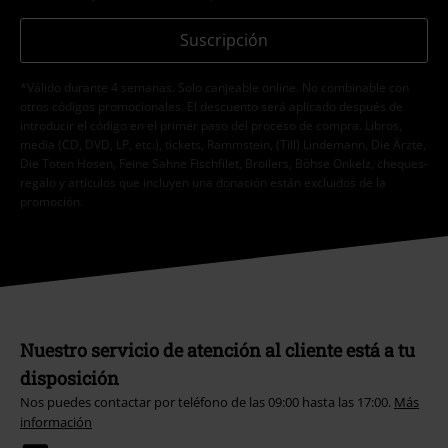
Suscripción
*Válido durante 4 semanas. Solo canjeable online. No combinable con
otros códigos promocionales. El descuento será aplicado después de
introducir el código en el primer paso del proceso de compra. Libros,
media (CD, DVD, LP, etc.), tickets, Rammstein, (Till) Lindemann, Die Ärzte,
Die Toten Hosen, Feine Sahne Fischfilet, Broilers, Böhse Onkelz, cheques-
regalo y artículos que incluyen una donación están excluidos de la
promoción.
Nuestro servicio de atención al cliente está a tu
disposición
Nos puedes contactar por teléfono de las 09:00 hasta las 17:00.
Más
información