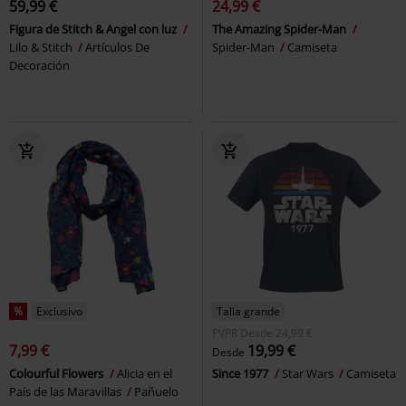
59,99 €
24,99 €
Figura de Stitch & Angel con luz
The Amazing Spider-Man
Lilo & Stitch
Artículos De
Spider-Man
Camiseta
Decoración
%
Exclusivo
Talla grande
PVPR
Desde
24,99 €
7,99 €
19,99 €
Desde
Colourful Flowers
Alicia en el
Since 1977
Star Wars
Camiseta
País de las Maravillas
Pañuelo