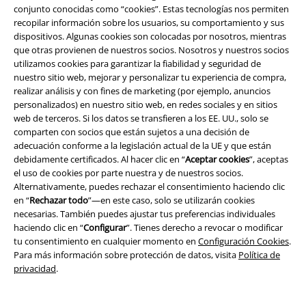
conjunto conocidas como “cookies”. Estas tecnologías nos permiten
Concursos
recopilar información sobre los usuarios, su comportamiento y sus
dispositivos. Algunas cookies son colocadas por nosotros, mientras
Cheques Regalo
que otras provienen de nuestros socios. Nosotros y nuestros socios
utilizamos cookies para garantizar la fiabilidad y seguridad de
Descuento para estudiantes
nuestro sitio web, mejorar y personalizar tu experiencia de compra,
realizar análisis y con fines de marketing (por ejemplo, anuncios
EMP Backstage Club
personalizados) en nuestro sitio web, en redes sociales y en sitios
web de terceros. Si los datos se transfieren a los EE. UU., solo se
comparten con socios que están sujetos a una decisión de
adecuación conforme a la legislación actual de la UE y que están
debidamente certificados. Al hacer clic en “
Aceptar cookies
”, aceptas
Sobre EMP
el uso de cookies por parte nuestra y de nuestros socios.
Alternativamente, puedes rechazar el consentimiento haciendo clic
EMP Eventos
en “
Rechazar todo
”—en este caso, solo se utilizarán cookies
necesarias. También puedes ajustar tus preferencias individuales
Programa de Afiliados
haciendo clic en “
Configurar
”. Tienes derecho a revocar o modificar
tu consentimiento en cualquier momento en
Configuración Cookies
.
Sostenibilidad
Para más información sobre protección de datos, visita
Política de
privacidad
.