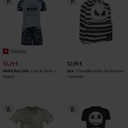
%
Exclusivo
32,29 €
32,99 €
Weird But Cute
Lilo & Stitch
Jack
Pesadilla Antes De Navidad
Pijama
Mochila