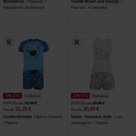
Woodstock
Peanuts
Charlie Brown and Snoopy
Pantalones de deporte
Peanuts
Camiseta
19% DTO
Exclusivo
22% DTO
Exclusivo
PVPR
Desde
39,99 €
PVPR
Desde
39,99 €
32,29 €
30,99 €
Desde
Desde
Cookie Monster
Barrio Sesamo
Marie - Snooze in style
Los
Pijama
Aristogatos
Pijama