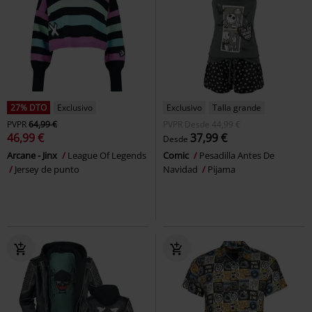
27% DTO
Exclusivo
Exclusivo
Talla grande
PVPR
64,99 €
PVPR
Desde
44,99 €
46,99 €
37,99 €
Desde
Arcane - Jinx
League Of Legends
Comic
Pesadilla Antes De
Jersey de punto
Navidad
Pijama