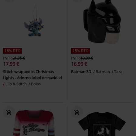
18% DTO
15% DTO
PVPR
21,95 €
PVPR
19,99 €
17,99 €
16,99 €
Stitch wrapped in Christmas
Batman 3D
Batman
Taza
Lights - Adorno árbol de navidad
Lilo & Stitch
Bolas