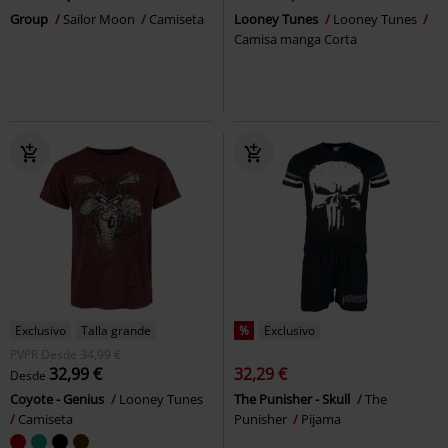
Group
Sailor Moon
Camiseta
Looney Tunes
Looney Tunes
Camisa manga Corta
Exclusivo
Talla grande
%
Exclusivo
PVPR
Desde
34,99 €
32,99 €
32,29 €
Desde
Coyote - Genius
Looney Tunes
The Punisher - Skull
The
Camiseta
Punisher
Pijama