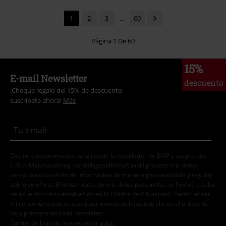
1
2
3
...
60
Página 1 De 60
15%
E-mail Newsletter
descuento
¡Cheque regalo del 15% de descuento,
suscríbete ahora!
Más
Doy mi consentimiento para recibir la newsletter de EMP y acepto que
E.M.P. Merchandising Handelsgesellschaft mbH procese mis datos
personales con el fin de informarme de manera personalizada y regular
sobre su oferta. El tratamiento de mis datos personales se llevará a cabo
de acuerdo con lo establecido en la
Política de Privacidad
. Puedo retirar
mi consentimiento en cualquier momento haciendo clic en el enlace de
baja presente en cada newsletter.
Darme de baja de la newsletter
aquí
.