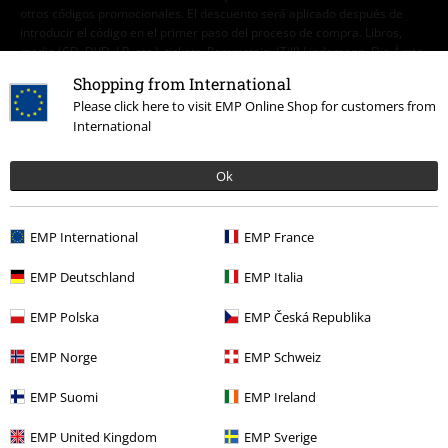
otros códigos promocionales. El descuento será aplicado después de
introducir el código en el primer paso del proceso de compra. Libros,
media (CD, DVD, LP, etc.), tickets, Rammstein, (Till) Lindemann, Die Ärzte,
Die Toten Hosen, Feine Sahne Fischfilet, Broilers, Böhse Onkelz, cheques-
Shopping from International
regalo y artículos que incluyen una donación están excluidos de la
Please click here to visit EMP Online Shop for customers from
promoción.
International
Ok
EMP International
EMP France
Nuestro servicio de atención al cliente está a tu
EMP Deutschland
EMP Italia
disposición
Nuestro servicio de atención al cliente estará hoy disponible de 09:00
EMP Polska
EMP Česká Republika
a 15:30.
Más información
EMP Norge
EMP Schweiz
Chat
EMP Suomi
EMP Ireland
EMP United Kingdom
EMP Sverige