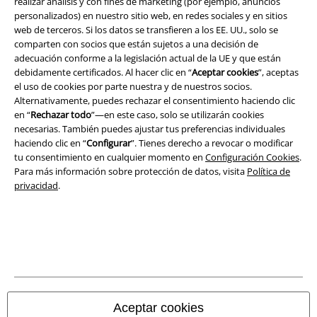
realizar análisis y con fines de marketing (por ejemplo, anuncios
Aviso Legal
personalizados) en nuestro sitio web, en redes sociales y en sitios
web de terceros. Si los datos se transfieren a los EE. UU., solo se
Ley protección de datos
comparten con socios que están sujetos a una decisión de
adecuación conforme a la legislación actual de la UE y que están
debidamente certificados. Al hacer clic en “
Aceptar cookies
”, aceptas
Eliminación de residuos y protección del medioambiente
el uso de cookies por parte nuestra y de nuestros socios.
Alternativamente, puedes rechazar el consentimiento haciendo clic
Declaración de Conformidad
en “
Rechazar todo
”—en este caso, solo se utilizarán cookies
necesarias. También puedes ajustar tus preferencias individuales
Información sobre accesibilidad
haciendo clic en “
Configurar
”. Tienes derecho a revocar o modificar
tu consentimiento en cualquier momento en
Configuración Cookies
.
Configuración Cookies
Para más información sobre protección de datos, visita
Política de
privacidad
.
Cancelar pedido
Todos los precios incluyen el IVA pero no los
gastos de transporte
© 1986-2026 E.M.P. Merchandising HGmbH
Aceptar cookies