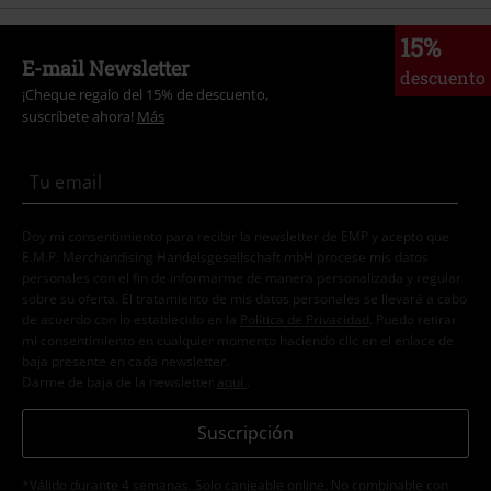
15%
E-mail Newsletter
descuento
¡Cheque regalo del 15% de descuento,
suscríbete ahora!
Más
Doy mi consentimiento para recibir la newsletter de EMP y acepto que
E.M.P. Merchandising Handelsgesellschaft mbH procese mis datos
personales con el fin de informarme de manera personalizada y regular
sobre su oferta. El tratamiento de mis datos personales se llevará a cabo
de acuerdo con lo establecido en la
Política de Privacidad
. Puedo retirar
mi consentimiento en cualquier momento haciendo clic en el enlace de
baja presente en cada newsletter.
Darme de baja de la newsletter
aquí
.
Suscripción
*Válido durante 4 semanas. Solo canjeable online. No combinable con