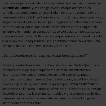
muchas campanas y silbatos. Las chaquetas de cuero oscuro dominan
la
tienda de Batman
, y eso es algo bueno. Porque así estás bien
camuflado cuando pones un alto al Joker. Pero como alguien siempre
tiene que salirse de la línea, también encontrarás chaquetas llamativas y
elegantes con el look de Harley Quinn. Algunos modelos están forrados
de forma cálida, por lo que pasan perfectamente como chaqueta de
invierno y te mantienen abrigado incluso con bajas temperaturas. Las
chaquetas con diseño de Batman son súper adecuadas para el día a día
y cautivan con un toque masculino. Lo mismo ocurre con la chaqueta
de cuero Joker con emblema trasero verde oscuro.
¿Ser un superhéroe por una vez, o más bien un villano?
Ya sea que estés buscando una chaqueta de cuero Harley Quinn, una
chaqueta con el Joker o el superhéroe Batman, encontrarás tus
favoritos en línea. Una chaqueta de cuero de Batman se puede
combinar de muchas maneras. Con denim oscuro, zapatillas o botas,
puedes dejar claro quién manda. Si quieres pedir
ropa de Batman
de
alta calidad en línea, no lo dudes y hazte con tus favoritas. La suave piel
de cordero garantiza la máxima comodidad y una enorme durabilidad,
siempre que cuides la chaqueta adecuadamente. Para ello, siga las
instrucciones del fabricante.