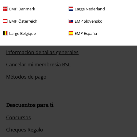
Servicio Atención al Cliente
EMP Danmark
Large Nederland
Ayuda (FAQ)
EMP Österreich
EMP Slovensko
Política de Devolución
Large Belgique
EMP España
Devolver un artículo
Información de tallas generales
Cancelar mi membresía BSC
Métodos de pago
Descuentos para ti
Concursos
Cheques Regalo