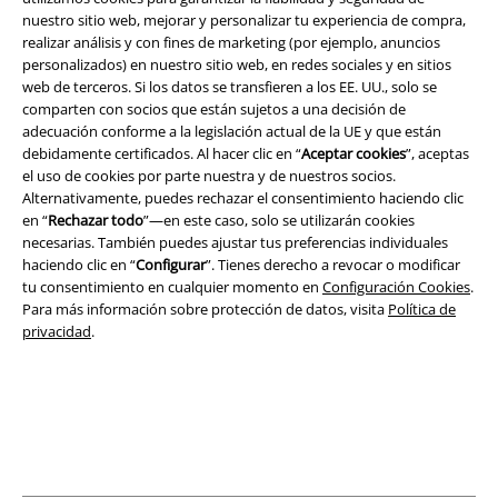
nuestro sitio web, mejorar y personalizar tu experiencia de compra,
Términos y Condiciones
realizar análisis y con fines de marketing (por ejemplo, anuncios
personalizados) en nuestro sitio web, en redes sociales y en sitios
Aviso Legal
web de terceros. Si los datos se transfieren a los EE. UU., solo se
comparten con socios que están sujetos a una decisión de
Ley protección de datos
adecuación conforme a la legislación actual de la UE y que están
debidamente certificados. Al hacer clic en “
Aceptar cookies
”, aceptas
el uso de cookies por parte nuestra y de nuestros socios.
Eliminación de residuos y protección del medioambiente
Alternativamente, puedes rechazar el consentimiento haciendo clic
en “
Rechazar todo
”—en este caso, solo se utilizarán cookies
Declaración de Conformidad
necesarias. También puedes ajustar tus preferencias individuales
haciendo clic en “
Configurar
”. Tienes derecho a revocar o modificar
Información sobre accesibilidad
tu consentimiento en cualquier momento en
Configuración Cookies
.
Para más información sobre protección de datos, visita
Política de
Configuración Cookies
privacidad
.
Cancelar pedido
Todos los precios incluyen el IVA pero no los
gastos de transporte
© 1986-2026 E.M.P. Merchandising HGmbH