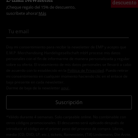
descuento
¡Cheque regalo del 15% de descuento,
suscríbete ahora!
Más
Doy mi consentimiento para recibir la newsletter de EMP y acepto que
E.M.P. Merchandising Handelsgesellschaft mbH procese mis datos
personales con el fin de informarme de manera personalizada y regular
sobre su oferta. El tratamiento de mis datos personales se llevará a cabo
de acuerdo con lo establecido en la
Política de Privacidad
. Puedo retirar
mi consentimiento en cualquier momento haciendo clic en el enlace de
baja presente en cada newsletter.
Darme de baja de la newsletter
aquí
.
Suscripción
*Válido durante 4 semanas. Solo canjeable online. No combinable con
otros códigos promocionales. El descuento será aplicado después de
introducir el código en el primer paso del proceso de compra. Libros,
media (CD, DVD, LP, etc.), tickets, Rammstein, (Till) Lindemann, Die Ärzte,