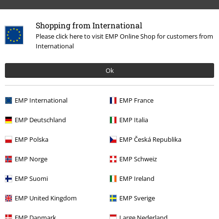
Política de Devolución
Shopping from International
Devolver un artículo
Please click here to visit EMP Online Shop for customers from
International
Información de tallas generales
Ok
Cancelar mi membresía BSC
Métodos de pago
EMP International
EMP France
EMP Deutschland
EMP Italia
Descuentos para ti
EMP Polska
EMP Česká Republika
Concursos
EMP Norge
EMP Schweiz
Cheques Regalo
EMP Suomi
EMP Ireland
Descuento para estudiantes
EMP United Kingdom
EMP Sverige
EMP Backstage Club
EMP Danmark
Large Nederland