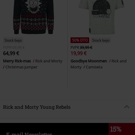
Stock bajo
50% DTO
Stock bajo
PVPR
69,99 €
PVPR
39,99 €
64,99 €
19,99 €
Merry Rick-mas
Rick and Morty
Goodbye Moonmen
Rick and
Christmas jumper
Morty
Camiseta
Rick and Morty Young Rebels
15%
E-mail Newsletter