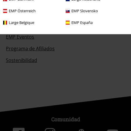
EMP Österreich
EMP Slovensko
Large Belgique
EMP España
Sobre EMP
EMP Eventos
Programa de Afiliados
Sostenibilidad
Comunidad