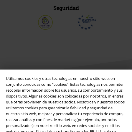
Seguridad
Utilizamos cookies y otras tecnologías en nuestro sitio web, en
conjunto conocidas como “cookies”. Estas tecnologías nos permiten
recopilar información sobre los usuarios, su comportamiento y sus
Legal
dispositivos. Algunas cookies son colocadas por nosotros, mientras
que otras provienen de nuestros socios. Nosotros y nuestros socios
Términos y Condiciones
utilizamos cookies para garantizar la fiabilidad y seguridad de
nuestro sitio web, mejorar y personalizar tu experiencia de compra,
Aviso Legal
realizar análisis y con fines de marketing (por ejemplo, anuncios
personalizados) en nuestro sitio web, en redes sociales y en sitios
Ley protección de datos
web de terceros. Si los datos se transfieren a los EE. UU., solo se