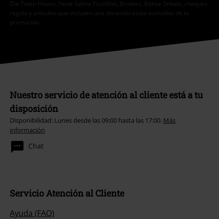
Die Toten Hosen, Feine Sahne Fischfilet, Broilers, Böhse Onkelz, cheques-
regalo y artículos que incluyen una donación están excluidos de la
promoción.
Nuestro servicio de atención al cliente está a tu
disposición
Disponibilidad: Lunes desde las 09:00 hasta las 17:00.
Más
información
Chat
Servicio Atención al Cliente
Ayuda (FAQ)