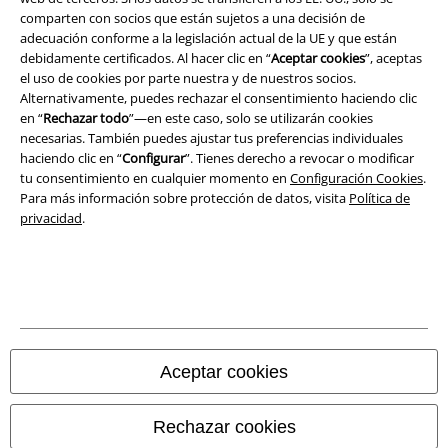
comparten con socios que están sujetos a una decisión de
adecuación conforme a la legislación actual de la UE y que están
Eliminación de residuos y protección del medioambiente
debidamente certificados. Al hacer clic en “
Aceptar cookies
”, aceptas
el uso de cookies por parte nuestra y de nuestros socios.
Declaración de Conformidad
Alternativamente, puedes rechazar el consentimiento haciendo clic
en “
Rechazar todo
”—en este caso, solo se utilizarán cookies
Información sobre accesibilidad
necesarias. También puedes ajustar tus preferencias individuales
haciendo clic en “
Configurar
”. Tienes derecho a revocar o modificar
Configuración Cookies
tu consentimiento en cualquier momento en
Configuración Cookies
.
Para más información sobre protección de datos, visita
Política de
privacidad
.
Cancelar pedido
Todos los precios incluyen el IVA pero no los
gastos de transporte
© 1986-2026 E.M.P. Merchandising HGmbH
Aceptar cookies
Tiendas EMP online
Rechazar cookies
EMP International